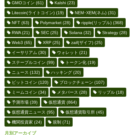
GMOコイン
(61)
Kalshi
(23)
Litecoin(ライトコイン)
(19)
NEM･XEM(ネム)
(31)
NFT
(63)
Polymarket
(28)
ripple(リップル)
(368)
RWA
(21)
SEC
(25)
Solana
(32)
Strategy
(28)
Web3
(65)
XRP
(25)
zaif(ザイフ)
(25)
イーサリアム
(30)
ウォレット
(21)
ステーブルコイン
(99)
トークン化
(19)
ニュース
(132)
ハッキング
(20)
ビットコイン
(120)
ブロックチェーン
(107)
ミームコイン
(34)
メタバース
(28)
リップル
(18)
予測市場
(39)
仮想通貨
(864)
仮想通貨ニュース
(95)
仮想通貨取引所
(45)
機関投資家
(24)
規制
(71)
月別アーカイブ