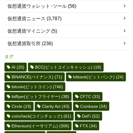
仮想通貨ウォレット･ツール
(56)
仮想通貨ニュース
(3,787)
仮想通貨マイニング
(5)
仮想通貨取引所
(236)
タグ
AI
(20)
BCC(ビットコインキャッシュ)
(18)
BINANCE(バイナンス)
(71)
bitbank(ビットバンク)
(24)
bitcoin(ビットコイン)
(746)
bitflyer(ビットフライヤー)
(38)
CFTC
(33)
Circle
(19)
Clarity Act
(43)
Coinbase
(34)
coincheck(コインチェック)
(61)
DeFi
(52)
Ethereum(イーサリアム)
(306)
FTX
(34)