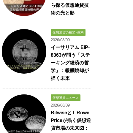
ら探る仮想通貨技
術の光と影
仮想通貨の種類･銘柄
2026/08/09
イーサリアム EIP-
8363が問う「ステ
ーキング経済の哲
学」：報酬焼却が
描く未来
仮想通貨ニュース
2026/08/09
BitwiseとT. Rowe
Priceが描く仮想通
貨市場の未来図：