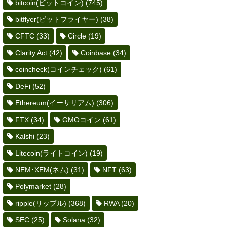
bitcoin(ビットコイン)
(745)
bitflyer(ビットフライヤー)
(38)
CFTC
(33)
Circle
(19)
Clarity Act
(42)
Coinbase
(34)
coincheck(コインチェック)
(61)
DeFi
(52)
Ethereum(イーサリアム)
(306)
FTX
(34)
GMOコイン
(61)
Kalshi
(23)
Litecoin(ライトコイン)
(19)
NEM･XEM(ネム)
(31)
NFT
(63)
Polymarket
(28)
ripple(リップル)
(368)
RWA
(20)
SEC
(25)
Solana
(32)