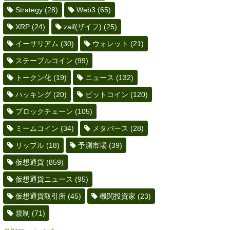
Strategy
(28)
Web3
(65)
XRP
(24)
zaif(ザイフ)
(25)
イーサリアム
(30)
ウォレット
(21)
ステーブルコイン
(99)
トークン化
(19)
ニュース
(132)
ハッキング
(20)
ビットコイン
(120)
ブロックチェーン
(105)
ミームコイン
(34)
メタバース
(28)
リップル
(18)
予測市場
(39)
仮想通貨
(859)
仮想通貨ニュース
(95)
仮想通貨取引所
(45)
機関投資家
(23)
規制
(71)