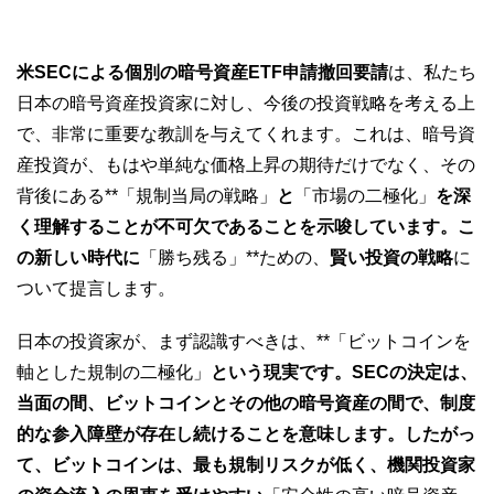
米SECによる個別の暗号資産ETF申請撤回要請
は、私たち
日本の暗号資産投資家に対し、今後の投資戦略を考える上
で、非常に重要な教訓を与えてくれます。これは、暗号資
産投資が、もはや単純な価格上昇の期待だけでなく、その
背後にある**「規制当局の戦略」
と
「市場の二極化」
を深
く理解することが不可欠であることを示唆しています。こ
の新しい時代に
「勝ち残る」**ための、
賢い投資の戦略
に
ついて提言します。
日本の投資家が、まず認識すべきは、**「ビットコインを
軸とした規制の二極化」
という現実です。SECの決定は、
当面の間、ビットコインとその他の暗号資産の間で、制度
的な参入障壁が存在し続けることを意味します。したがっ
て、ビットコインは、最も規制リスクが低く、機関投資家