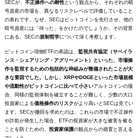
SECが、
不正操作への耐性
という観点から、それぞれの暗
号資産の市場を、異なるリスクレベルで評価していること
の表れです。なぜ、SECはビットコインを先行させ、他の
暗号資産には「待った」をかけたのでしょうか。その背景
にある、SECの
規制哲学
について深く考察します。
ビットコイン現物ETFの承認は、
監視共有協定（サベイラ
ンス・シェアリング・アグリーメント）といった、市場操
作を監視するための包括的な枠組みが整備されたことが大
きな要因でした。しかし、XRPやDOGEといった市場規模
や流動性がビットコインに比べて小さい
アルトコインの場
合、同様の監視体制を確立することが難しく、少数の大口
投資家による
価格操作のリスク
がより高いとSECは見てい
ます。SECが撤回を求めたのは、これらの市場で不正操作
や詐欺が発生した場合、ETFの投資家が大きな被害を被る
ことを防ぐための、
投資家保護
の観点からの措置と言える
でしょう。