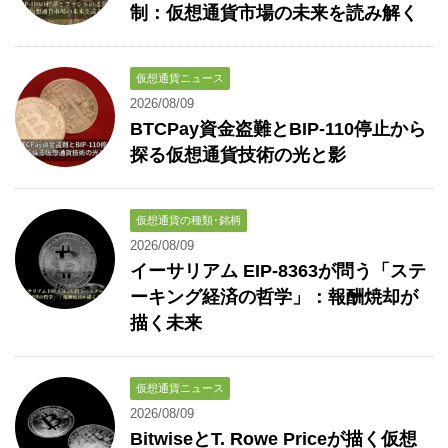
制：仮想通貨市場の未来を読み解く
仮想通貨ニュース
2026/08/09
BTCPay資金盗難とBIP-110停止から
探る仮想通貨技術の光と影
仮想通貨の種類･銘柄
2026/08/09
イーサリアム EIP-8363が問う「ステ
ーキング経済の哲学」：報酬焼却が
描く未来
仮想通貨ニュース
2026/08/09
BitwiseとT. Rowe Priceが描く仮想