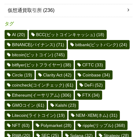
仮想通貨取引所
(236)
タグ
AI
(20)
BCC(ビットコインキャッシュ)
(18)
BINANCE(バイナンス)
(71)
bitbank(ビットバンク)
(24)
bitcoin(ビットコイン)
(745)
bitflyer(ビットフライヤー)
(38)
CFTC
(33)
Circle
(19)
Clarity Act
(42)
Coinbase
(34)
coincheck(コインチェック)
(61)
DeFi
(52)
Ethereum(イーサリアム)
(306)
FTX
(34)
GMOコイン
(61)
Kalshi
(23)
Litecoin(ライトコイン)
(19)
NEM･XEM(ネム)
(31)
NFT
(63)
Polymarket
(28)
ripple(リップル)
(368)
RWA
(20)
SEC
(25)
Solana
(32)
Strategy
(28)