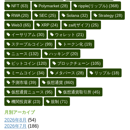
NFT
(63)
Polymarket
(28)
ripple(リップル)
(368)
RWA
(20)
SEC
(25)
Solana
(32)
Strategy
(28)
Web3
(65)
XRP
(24)
zaif(ザイフ)
(25)
イーサリアム
(30)
ウォレット
(21)
ステーブルコイン
(99)
トークン化
(19)
ニュース
(132)
ハッキング
(20)
ビットコイン
(120)
ブロックチェーン
(105)
ミームコイン
(34)
メタバース
(28)
リップル
(18)
予測市場
(39)
仮想通貨
(860)
仮想通貨ニュース
(95)
仮想通貨取引所
(45)
機関投資家
(23)
規制
(71)
月別アーカイブ
2026年8月
(54)
2026年7月
(186)