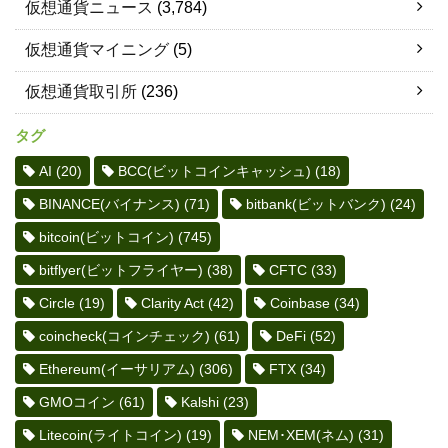
仮想通貨ニュース
(3,784)
仮想通貨マイニング
(5)
仮想通貨取引所
(236)
タグ
AI
(20)
BCC(ビットコインキャッシュ)
(18)
BINANCE(バイナンス)
(71)
bitbank(ビットバンク)
(24)
bitcoin(ビットコイン)
(745)
bitflyer(ビットフライヤー)
(38)
CFTC
(33)
Circle
(19)
Clarity Act
(42)
Coinbase
(34)
coincheck(コインチェック)
(61)
DeFi
(52)
Ethereum(イーサリアム)
(306)
FTX
(34)
GMOコイン
(61)
Kalshi
(23)
Litecoin(ライトコイン)
(19)
NEM･XEM(ネム)
(31)