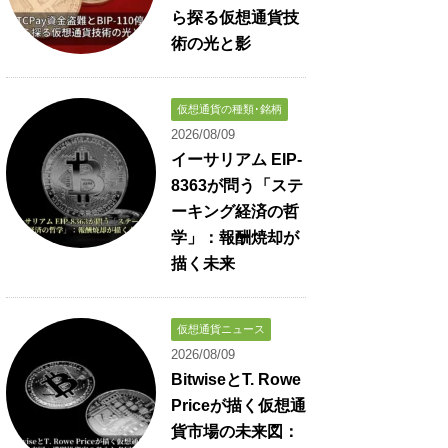
ら探る仮想通貨技
術の光と影
仮想通貨の種類･銘柄
2026/08/09
イーサリアム EIP-
8363が問う「ステ
ーキング経済の哲
学」：報酬焼却が
描く未来
仮想通貨ニュース
2026/08/09
BitwiseとT. Rowe
Priceが描く仮想通
貨市場の未来図：