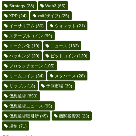
Strategy
(28)
Web3
(65)
XRP
(24)
zaif(ザイフ)
(25)
イーサリアム
(30)
ウォレット
(21)
ステーブルコイン
(99)
トークン化
(19)
ニュース
(132)
ハッキング
(20)
ビットコイン
(120)
ブロックチェーン
(105)
ミームコイン
(34)
メタバース
(28)
リップル
(18)
予測市場
(39)
仮想通貨
(859)
仮想通貨ニュース
(95)
仮想通貨取引所
(45)
機関投資家
(23)
規制
(71)