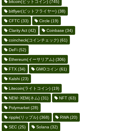
bitcoin(ビットコイン)
(745)
bitflyer(ビットフライヤー)
(38)
CFTC
(33)
Circle
(19)
Clarity Act
(42)
Coinbase
(34)
coincheck(コインチェック)
(61)
DeFi
(52)
Ethereum(イーサリアム)
(306)
FTX
(34)
GMOコイン
(61)
Kalshi
(23)
Litecoin(ライトコイン)
(19)
NEM･XEM(ネム)
(31)
NFT
(63)
Polymarket
(28)
ripple(リップル)
(368)
RWA
(20)
SEC
(25)
Solana
(32)