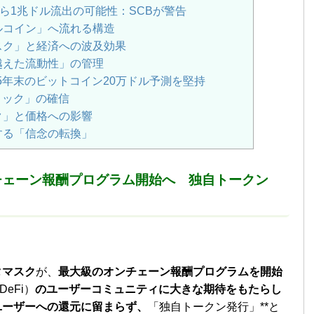
ら1兆ドル流出の可能性：SCBが警告
ルコイン」へ流れる構造
スク」と経済への波及効果
越えた流動性」の管理
5年末のビットコイン20万ドル予測を堅持
ョック」の確信
ク」と価格への影響
する「信念の転換」
チェーン報酬プログラム開始へ 独自トークン
タマスク
が、
最大級のオンチェーン報酬プログラムを開始
eFi）
のユーザーコミュニティに大きな期待をもたらし
ユーザーへの還元に留まらず、
「独自トークン発行」**と