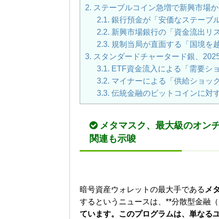
2.
ステーブルコイン急増で新興市場か
2.1.
銀行預金が「安価なステーブ
2.2.
新興市場銀行の「資金流出リ
2.3.
規制当局が直面する「国境を
3.
スタンダードチャータード銀、202
3.1.
ETF資金流入による「需要シ
3.2.
マイナーによる「供給ショッ
3.3.
伝統金融のビットコインに対
メタマスク、最大級のオン
関連も示唆
暗号資産ウォレットの最大手である
メ
するというニュースは、**分散型金融（D
ています。このプログラムは、単なる