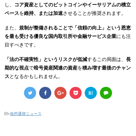
し、
コア資産としてのビットコインやイーサリアムの積立
ペース
を
維持、または加速
させることが推奨されます。
また、
規制が整備されることで「信頼の向上」という恩恵
を最も受ける優良な国内取引所や金融サービス企業
にも注
目すべきです。
「法の不確実性」というリスクが低減
するこの局面は、
長
期的な視点
で
暗号資産関連の資産
を
積み増す最後のチャン
ス
となるかもしれません。
B!
-
仮想通貨ニュース