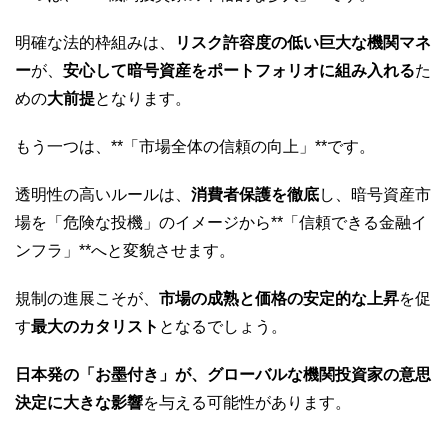
明確な法的枠組みは、
リスク許容度の低い巨大な機関マネ
ー
が、
安心して暗号資産をポートフォリオに組み入れる
た
めの
大前提
となります。
もう一つは、**「市場全体の信頼の向上」**です。
透明性の高いルールは、
消費者保護を徹底
し、暗号資産市
場を「危険な投機」のイメージから**「信頼できる金融イ
ンフラ」**へと変貌させます。
規制の進展こそが、
市場の成熟と価格の安定的な上昇
を促
す
最大のカタリスト
となるでしょう。
日本発の「お墨付き」が、グローバルな機関投資家の意思
決定に大きな影響
を与える可能性があります。