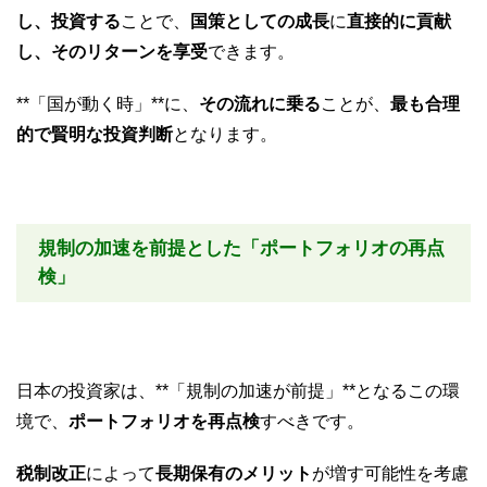
し、投資する
ことで、
国策としての成長
に
直接的に貢献
し、そのリターンを享受
できます。
**「国が動く時」**に、
その流れに乗る
ことが、
最も合理
的で賢明な投資判断
となります。
規制の加速を前提とした「ポートフォリオの再点
検」
日本の投資家は、**「規制の加速が前提」**となるこの環
境で、
ポートフォリオを再点検
すべきです。
税制改正
によって
長期保有のメリット
が増す可能性を考慮