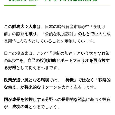
この
財務大臣人事
は、日本の暗号資産市場が**「夜明け
前」の静寂
を破り、
「公的な制度設計」
のもとで
巨大な成
長期**に入ろうとしていることを示唆しています。
日本の投資家は、この**「規制の加速」
という
大きな政策
の転換**を、
自己の投資戦略とポートフォリオを再点検す
る好機
として捉えるべきです。
政策が追い風となる環境
では、
「待機」ではなく「戦略的
な備え」が将来的なリターン
を大きく左右します。
国が成長を後押しする分野
への
長期的な視点
に基づく投資
が、
成功の鍵
となるでしょう。