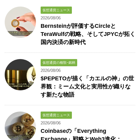
仮想通貨ニュース
2026/08/06
Bernsteinが評価するCircleと
TeraWulfの戦略、そしてJPYCが拓く
国内決済の新時代
仮想通貨の種類･銘柄
2026/08/06
$PEPETOが描く「カエルの神」の世
界観：ミーム文化と実用性が織りな
す新たな物語
仮想通貨ニュース
2026/08/06
Coinbaseの「Everything
Exchange」戦略とWeb3進化：