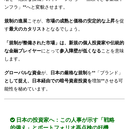
ンフラ」**へと変貌させます。
規制の進展
こそが、
市場の成熟と価格の安定的な上昇
を促
す
最大のカタリスト
となるでしょう。
「規制が整備された市場」は、新規の個人投資家や伝統的
な金融プレイヤー
にとって
参入障壁が低くなる
ことを意味
します。
グローバルな資金
が、
日本の厳格な規制
を**「ブランド」
として捉え、日本経由での暗号資産投資を
増加**させる可
能性を秘めています。
日本の投資家へ：この人事が示す「戦略
的備え」とポートフォリオ再点検の好機