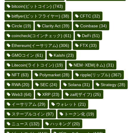
bitcoin(ビットコイン)
(743)
bitflyer(ビットフライヤー)
(38)
CFTC
(32)
Circle
(19)
Clarity Act
(39)
Coinbase
(34)
coincheck(コインチェック)
(61)
DeFi
(51)
Ethereum(イーサリアム)
(306)
FTX
(33)
GMOコイン
(61)
Kalshi
(23)
Litecoin(ライトコイン)
(19)
NEM･XEM(ネム)
(31)
NFT
(63)
Polymarket
(28)
ripple(リップル)
(367)
RWA
(20)
SEC
(24)
Solana
(31)
Strategy
(28)
Web3
(64)
XRP
(23)
zaif(ザイフ)
(25)
イーサリアム
(29)
ウォレット
(21)
ステーブルコイン
(97)
トークン化
(19)
ニュース
(132)
ハッキング
(20)