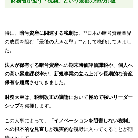
財務省が担う「税制」という最後の壁の打破
特に、
暗号資産に関連する税制
は、**日本の暗号資産業界
の成長を阻む「最後の大きな壁」**として機能してきまし
た。
法人が保有する暗号資産
への
期末時価評価課税
や、
個人へ
の高い累進課税率
が、
新規事業の立ち上げ
や
長期的な資産
保有
を
躊躇
させてきました。
財務大臣
は、
税制改正の議論
において
極めて強いリーダー
シップ
を発揮します。
この人事によって、
「イノベーションを阻害しない税制」
への根本的な見直し
が
現実的な視野
に入ってくることが期
待されます。