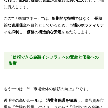
なれば、数兆円規模の資金が安定的な買い圧力
として市場
に流入します。
この**「機関マネー」**は、
短期的な投機
ではなく、
長期
的な資産保全
を目的としているため、
市場のボラティリテ
ィを抑制
し、
価格の構造的な安定
をもたらします。
「信頼できる金融インフラ」への変貌と価格への
影響
もう一つは、**「市場全体の信頼の向上」**です。
透明性の高いルールは、
消費者保護を徹底
し、暗号資産市
場を「危険な投機」のイメージから**「信頼できる金融イ