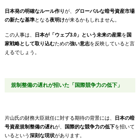
日本発の明確なルール作り
が、
グローバルな暗号資産市場
の新たな基準
となる
夜明け
が来るかもしれません。
この人事は、
日本が「ウェブ3.0」という未来の産業
を
国
家戦略として取り込む
ための
強い意志
を反映していると言
えるでしょう。
規制整備の遅れが招いた「国際競争力の低下」
片山氏の財務大臣就任に対する期待の背景には、
日本の暗
号資産規制整備の遅れ
が、
国際的な競争力の低下
を招いて
いるという
深刻な現状
があります。