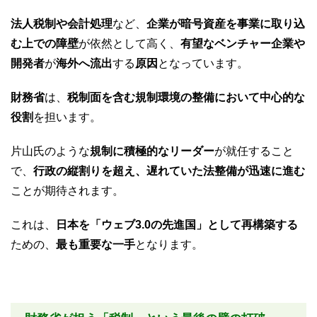
法人税制や会計処理
など、
企業が暗号資産を事業に取り込
む上での障壁
が依然として高く、
有望なベンチャー企業や
開発者
が
海外へ流出
する
原因
となっています。
財務省
は、
税制面を含む規制環境の整備において中心的な
役割
を担います。
片山氏のような
規制に積極的なリーダー
が就任すること
で、
行政の縦割りを超え、遅れていた法整備が迅速に進む
ことが期待されます。
これは、
日本を「ウェブ3.0の先進国」として再構築する
ための、
最も重要な一手
となります。