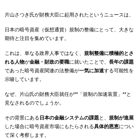
片山さつき氏が財務大臣に起用されたというニュースは、
日本の暗号資産（仮想通貨）規制の整備にとって、大きな
期待と注目を集めています。
これは、単なる政界人事ではなく、
規制整備に積極的とさ
れる人物
が
金融・財政の要職
に就いたことで、
長年の課題
であった暗号資産関連の法整備が
一気に加速
する可能性を
示唆しています。
なぜ、片山氏の財務大臣就任が**「規制の加速装置」**と
見なされるのでしょうか。
その背景にある
日本の金融システムの課題
と、
規制が進展
した場合に暗号資産市場にもたらされる
具体的恩恵
につい
て深く考察します。