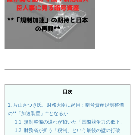
目次
1.
片山さつき氏、財務大臣に起用：暗号資産規制整備
の**「加速装置」**となるか
1.1.
規制整備の遅れが招いた「国際競争力の低下」
1.2.
財務省が担う「税制」という最後の壁の打破