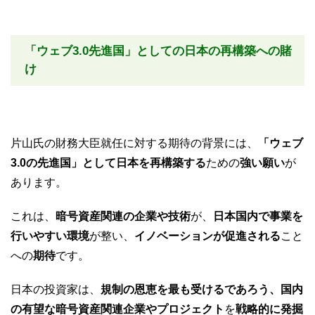
「ウェブ3.0先進国」としての日本の再構築への賭
け
片山氏の財務大臣就任に対する期待の背景には、
「ウェブ
3.0の先進国」として日本を再構築する
ための
強い願い
が
あります。
これは、
暗号資産関連の企業や技術
が、
日本国内で事業を
行いやすい環境
が整い、
イノベーションが促進される
こと
への
期待
です。
日本の投資家は、
規制の恩恵を最も受けるであろう、国内
の有望な暗号資産関連企業やプロジェクト
を
戦略的に発掘