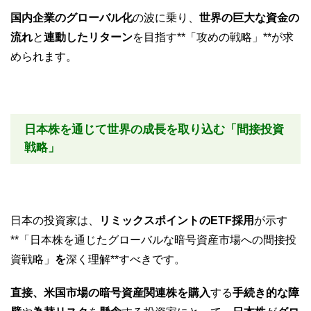
国内企業のグローバル化
の波に乗り、
世界の巨大な資金の
流れ
と
連動したリターン
を目指す**「攻めの戦略」**が求
められます。
日本株を通じて世界の成長を取り込む「間接投資
戦略」
日本の投資家は、
リミックスポイントのETF採用
が示す
**「日本株を通じたグローバルな暗号資産市場への間接投
資戦略」
を
深く理解**すべきです。
直接、米国市場の暗号資産関連株を購入
する
手続き的な障