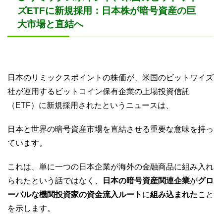
ズETF
に
新規採用
：
日本株
が
暗号資産
の
巨
大市場
と
直結
へ
日本のリミックスポイントの株価が、米国のビットワイズ
社が運用するビットコイン保有企業の上場投資信託
（ETF）に新規採用されたというニュースは、
日本と世界の暗号資産市場を直結させる重要な意味を持っ
ています。
これは、単に一つの日本企業が海外の金融商品に組み入れ
られたという話ではなく、
日本の暗号資産関連企業
が
グロ
ーバルな機関投資家の資金流入ルート
に
組み込まれた
こと
を示します。