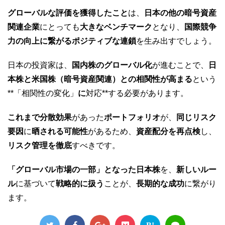
グローバルな評価を獲得したこと
は、
日本の他の暗号資産
関連企業
にとっても
大きなベンチマーク
となり、
国際競争
力の向上に繋がるポジティブな連鎖
を生み出すでしょう。
日本の投資家は、
国内株のグローバル化
が進むことで、
日
本株と米国株（暗号資産関連）との相関性が高まる
という
**「相関性の変化」
に
対応**する必要があります。
これまで分散効果
があった
ポートフォリオ
が、
同じリスク
要因
に
晒される可能性
があるため、
資産配分を再点検
し、
リスク管理を徹底
すべきです。
「グローバル市場の一部」となった日本株
を、
新しいルー
ル
に基づいて
戦略的に扱う
ことが、
長期的な成功
に繋がり
ます。