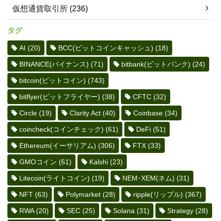
仮想通貨取引所
(236)
タグ
AI
(20)
BCC(ビットコインキャッシュ)
(18)
BINANCE(バイナンス)
(71)
bitbank(ビットバンク)
(24)
bitcoin(ビットコイン)
(743)
bitflyer(ビットフライヤー)
(38)
CFTC
(32)
Circle
(19)
Clarity Act
(40)
Coinbase
(34)
coincheck(コインチェック)
(61)
DeFi
(51)
Ethereum(イーサリアム)
(306)
FTX
(33)
GMOコイン
(61)
Kalshi
(23)
Litecoin(ライトコイン)
(19)
NEM･XEM(ネム)
(31)
NFT
(63)
Polymarket
(28)
ripple(リップル)
(367)
RWA
(20)
SEC
(25)
Solana
(31)
Strategy
(28)