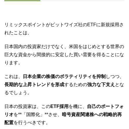
リミックスポイントがビットワイズ社のETFに新規採用さ
れたことは、
日本国内の投資家だけでなく、米国をはじめとする世界の
巨大な資金から間接的に安定した買い需要を得ることにな
ります。
これは、
日本企業の株価のボラティリティを抑制
しつつ、
長期的な上昇トレンドを形成
するための
強力な下支え
とな
るでしょう。
日本の投資家は、この
ETF採用
を機に、
自己のポートフォ
リオ
を**「国際化」**させ、
暗号資産関連株への戦略的再
配置
を行うべきです。