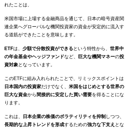
れたことは、
米国市場に上場する金融商品を通じて、日本の暗号資産関
連企業へグローバルな機関投資家の資金が安定的に流入す
る道筋ができたことを意味します。
ETF
は、
少額で分散投資ができる
という特性から、
世界中
の年金基金やヘッジファンド
など、
巨大な機関マネー
の
投
資対象
となっています。
このETFに組み入れられたことで、リミックスポイントは
日本国内の投資家
だけでなく、
米国をはじめとする世界の
巨大な資金
から
間接的に安定した買い需要
を得ることにな
ります。
これは、
日本企業の株価のボラティリティを抑制
しつつ、
長期的な上昇トレンドを形成
するための
強力な下支え
とな