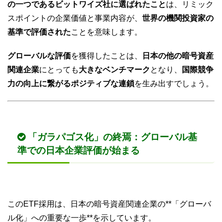
の一つであるビットワイズ社に選ばれたこと
は、リミック
スポイントの企業価値と事業内容が、
世界の機関投資家の
基準で評価された
ことを意味します。
グローバルな評価
を獲得したことは、
日本の他の暗号資産
関連企業
にとっても
大きなベンチマーク
となり、
国際競争
力の向上に繋がるポジティブな連鎖
を生み出すでしょう。
「ガラパゴス化」の終焉：
グローバル基
準
での
日本企業評価
が始まる
このETF採用は、日本の暗号資産関連企業の**「グローバ
ル化」への重要な一歩**を示しています。