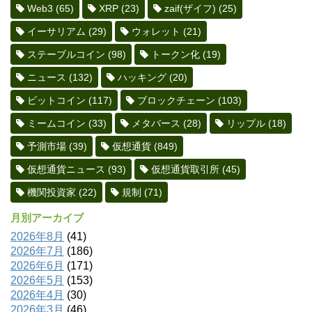
Web3
(65)
XRP
(23)
zaif(ザイフ)
(25)
イーサリアム
(29)
ウォレット
(21)
ステーブルコイン
(98)
トークン化
(19)
ニュース
(132)
ハッキング
(20)
ビットコイン
(117)
ブロックチェーン
(103)
ミームコイン
(33)
メタバース
(28)
リップル
(18)
予測市場
(39)
仮想通貨
(849)
仮想通貨ニュース
(93)
仮想通貨取引所
(45)
機関投資家
(22)
規制
(71)
月別アーカイブ
2026年8月
(41)
2026年7月
(186)
2026年6月
(171)
2026年5月
(153)
2026年4月
(30)
2026年3月
(46)