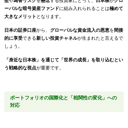
壁
や
為替リスク
を
懸念
する投資家にとって、
日本株
が
グロ
ーバルな暗号資産ファンド
に組み入れられることは
極めて
大きなメリット
となります。
日本の証券口座
から、
グローバルな資金流入の恩恵
を
間接
的に享受
できる
新しい投資チャネル
が生まれたと言えるで
しょう。
「身近な日本株」を通じて「世界の成長」を取り込むとい
う戦略的な視点
が重要です。
ポートフォリオの国際化と「相関性の変化」への
対応