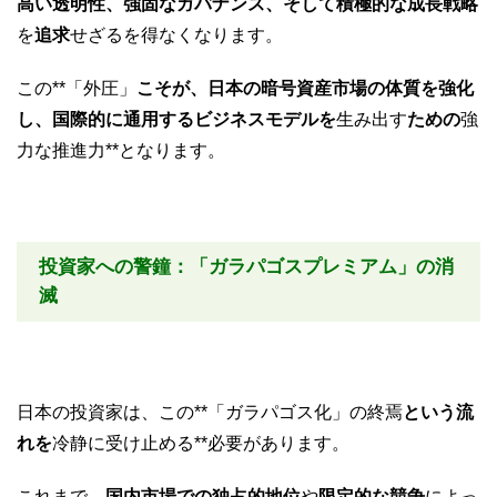
高い透明性、強固なガバナンス、そして積極的な成長戦略
を
追求
せざるを得なくなります。
この**「外圧」
こそが、日本の暗号資産市場の体質を強化
し、国際的に通用するビジネスモデルを
生み出す
ための
強
力な推進力**となります。
投資家への警鐘：「ガラパゴスプレミアム」の消
滅
日本の投資家は、この**「ガラパゴス化」の終焉
という流
れを
冷静に受け止める**必要があります。
これまで、
国内市場での独占的地位
や
限定的な競争
によっ