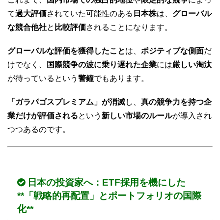
て
過大評価
されていた可能性のある
日本株
は、
グローバル
な競合他社
と
比較評価
されることになります。
グローバルな評価を獲得したこと
は、
ポジティブな側面
だ
けでなく、
国際競争の波に乗り遅れた企業
には
厳しい淘汰
が待っているという
警鐘
でもあります。
「ガラパゴスプレミアム」が消滅
し、
真の競争力を持つ企
業だけが評価される
という
新しい市場のルール
が導入され
つつあるのです。
日本の投資家へ：
ETF採用
を機にした
**「戦略的再配置」
と
ポートフォリオの国際
化**