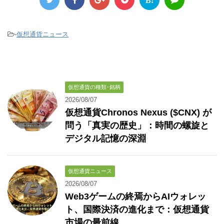
B!
-
仮想通貨ニュース
仮想通貨の種類･銘柄
2026/08/07
仮想通貨Chronos Nexus ($CNX) が
問う「真実の歴史」：時間の螺旋と
デジタル記憶の深淵
仮想通貨ニュース
2026/08/07
Web3ゲームの終焉からAIウォレッ
ト、国際決済の進化まで：仮想通貨
市場の最前線