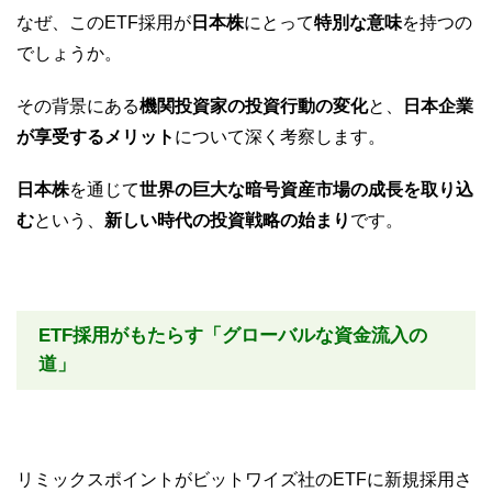
なぜ、このETF採用が
日本株
にとって
特別な意味
を持つの
でしょうか。
その背景にある
機関投資家の投資行動の変化
と、
日本企業
が享受するメリット
について深く考察します。
日本株
を通じて
世界の巨大な暗号資産市場の成長を取り込
む
という、
新しい時代の投資戦略の始まり
です。
ETF採用がもたらす「グローバルな資金流入の
道」
リミックスポイントがビットワイズ社のETFに新規採用さ