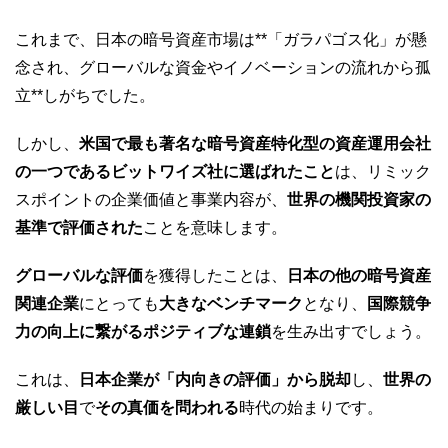
これまで、日本の暗号資産市場は**「ガラパゴス化」が懸
念され、グローバルな資金やイノベーションの流れから孤
立**しがちでした。
しかし、
米国で最も著名な暗号資産特化型の資産運用会社
の一つであるビットワイズ社に選ばれたこと
は、リミック
スポイントの企業価値と事業内容が、
世界の機関投資家の
基準で評価された
ことを意味します。
グローバルな評価
を獲得したことは、
日本の他の暗号資産
関連企業
にとっても
大きなベンチマーク
となり、
国際競争
力の向上に繋がるポジティブな連鎖
を生み出すでしょう。
これは、
日本企業が「内向きの評価」から脱却
し、
世界の
厳しい目
で
その真価を問われる
時代の始まりです。