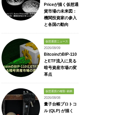
Priceが描く仮想通
貨市場の未来図：
機関投資家の参入
と各国の動向
仮想通貨ニュース
2026/08/09
BitcoinのBIP-110
とETF流入に見る
暗号資産市場の変
革点
仮想通貨の種類･銘柄
2026/08/08
量子台帳プロトコ
ル (QLP) が描く