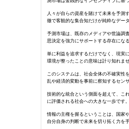
測市場は金銭的なインセンティブに基
人々が自らの資産を賭けて未来を予測
徹で客観的な集合知だけが純粋なデー
予測市場は、既存のメディアや世論調
思決定を強力にサポートする存在にな
単に利益を追求するだけでなく、現実
環境が整ったことの意味は計り知れま
このシステムは、社会全体の不確実性
乱や経済的変動を事前に察知するセン
技術的な統合という側面を超えて、こ
に評価される社会への大きな一歩です
情報の主権を握るということは、国家
自分自身の判断で未来を切り拓く力を