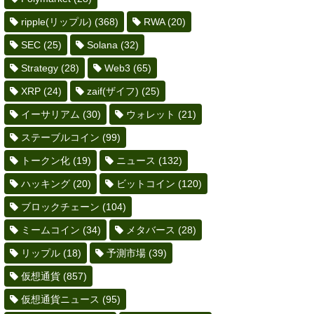
ripple(リップル)
(368)
RWA
(20)
SEC
(25)
Solana
(32)
Strategy
(28)
Web3
(65)
XRP
(24)
zaif(ザイフ)
(25)
イーサリアム
(30)
ウォレット
(21)
ステーブルコイン
(99)
トークン化
(19)
ニュース
(132)
ハッキング
(20)
ビットコイン
(120)
ブロックチェーン
(104)
ミームコイン
(34)
メタバース
(28)
リップル
(18)
予測市場
(39)
仮想通貨
(857)
仮想通貨ニュース
(95)