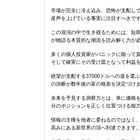
市場が完全に冷え込み、恐怖が支配し
産声を上げている事実に注目すべきで
この混沌の中で生き残るためには、短
が物語る本質的な潮流を読み解く力が
多くの個人投資家がパニックに陥って
そして確実にその受け皿となって利益
絶望が支配する37000ドルへの道を
の決断が数年後の富の格差を決定づけ
未来を予見する洞察力とは、単に価格
分のポジションを正しく位置づける能
情報の主権を他者に委ねるのではなく
高みにある新世界の頂へ到達できます