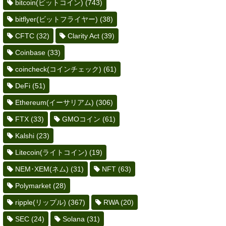
bitcoin(ビットコイン)
(743)
bitflyer(ビットフライヤー)
(38)
CFTC
(32)
Clarity Act
(39)
Coinbase
(33)
coincheck(コインチェック)
(61)
DeFi
(51)
Ethereum(イーサリアム)
(306)
FTX
(33)
GMOコイン
(61)
Kalshi
(23)
Litecoin(ライトコイン)
(19)
NEM･XEM(ネム)
(31)
NFT
(63)
Polymarket
(28)
ripple(リップル)
(367)
RWA
(20)
SEC
(24)
Solana
(31)