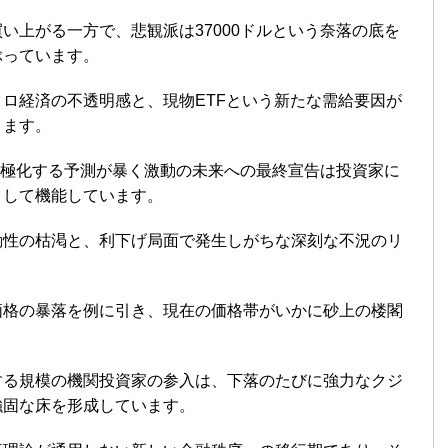
い上がる一方で、悲観派は37000ドルという奈落の底を
ぶっています。
ロ経済の不透明感と、現物ETFという新たな需給要因が
ります。
か二極化する予測が暴く激動の未来への最終宣告は投資家に
として機能しています。
動性の枯渇と、利下げ局面で発生しがちな深刻な不況のリ
価格の暴落を例に引き、現在の価格帯がいかに砂上の楼閣
する規模の機関投資家の参入は、下落のたびに強力なクジ
強固な床を形成しています。