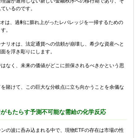
済理論が通用しない新しい金融秩序への移行期であり、そ
れているのです。
ナリオは、過剰に膨れ上がったレバレッジを一掃するための
ます。
シナリオは、法定通貨への信頼が崩壊し、希少な資産へと
側面を浮き彫りにします。
ではなく、未来の価値がどこに担保されるべきかという思
てを賭けて、この巨大な分岐点に立ち向かうことを余儀な
Fがもたらす予測不可能な需給の化学反応
ンの波に呑み込まれる中で、現物ETFの存在は市場の性
。