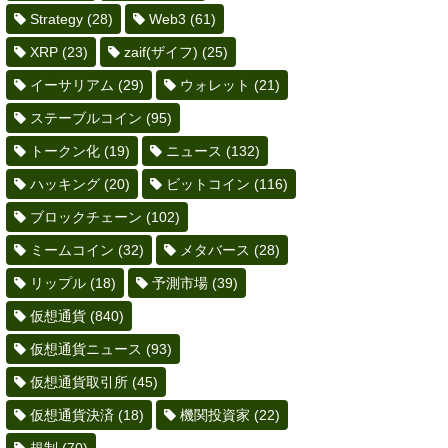
Strategy
(28)
Web3
(61)
XRP
(23)
zaif(ザイフ)
(25)
イーサリアム
(29)
ウォレット
(21)
ステーブルコイン
(95)
トークン化
(19)
ニュース
(132)
ハッキング
(20)
ビットコイン
(116)
ブロックチェーン
(102)
ミームコイン
(32)
メタバース
(28)
リップル
(18)
予測市場
(39)
仮想通貨
(840)
仮想通貨ニュース
(93)
仮想通貨取引所
(45)
仮想通貨決済
(18)
機関投資家
(22)