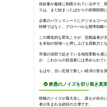
供給量が厳格に制限されている中で、
スは、まだ始まったばかりの初期段階
企業のバランスシートにデジタルゴー
特権ではなく、グローバルな標準戦略
この構造的な変化こそが、悲観論者が
を未知の領域へと押し上げる原動力と
市場の深部で起きている地殻変動を感
が、これからの投資家には求められて
もはや、古い定規で新しい経済の形を
衆愚のノイズを切り裂き真
情報のノイズが最大化し、誰もが自分
者が生まれる絶好の土壌です。