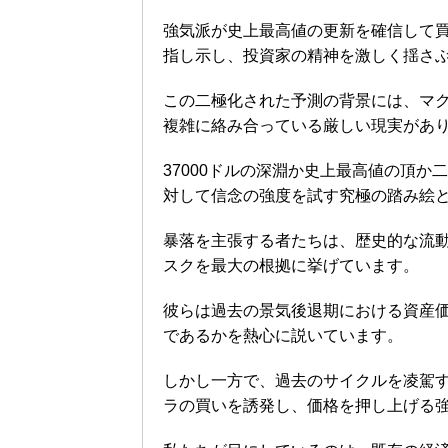
強気派が史上最高値の更新を確信して買
指し示し、投資家の精神を激しく揺さ
この二極化された予測の背景には、マク
複雑に絡み合っている厳しい現実があ
37000ドルの深淵か史上最高値の頂
対して信念の強度を試す究極の踏み絵
暴落を主張する者たちは、歴史的な流
スクを最大の根拠に挙げています。
彼らは過去の景気後退期における資産
であるかを熱心に説いています。
しかし一方で、過去のサイクルを凌駕
ラの買いを誘発し、価格を押し上げる