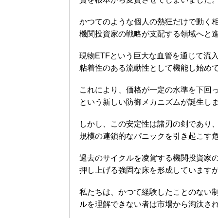
かつてのような個人の熱狂だけで動く
機関投資家の戦略が支配する領域へと
現物ETFという巨大な血管を通じて流
粘着性のある流動性として機能し始め
これにより、価格が一定の水準を下回
という新しい防御メカニズムが誕生し
しかし、この安定性は諸刃の剣であり
規模の連鎖的なパニックを引き起こす
過去のサイクルを凌駕する機関投資家
押し上げる強固な床を形成しています
私たちは、かつて経験したことのない
ルを理解できない者は市場から淘汰さ