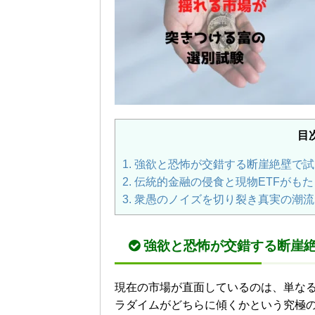
目
1.
強欲と恐怖が交錯する断崖絶壁で試
2.
伝統的金融の侵食と現物ETFがも
3.
衆愚のノイズを切り裂き真実の潮流
強欲と恐怖が交錯する断崖
現在の市場が直面しているのは、単な
ラダイムがどちらに傾くかという究極