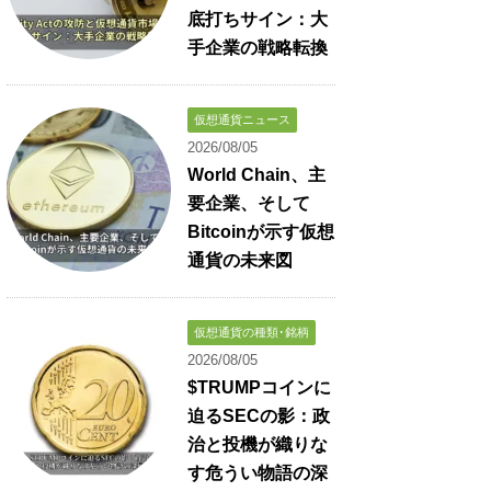
底打ちサイン：大
手企業の戦略転換
仮想通貨ニュース
2026/08/05
World Chain、主
要企業、そして
Bitcoinが示す仮想
通貨の未来図
仮想通貨の種類･銘柄
2026/08/05
$TRUMPコインに
迫るSECの影：政
治と投機が織りな
す危うい物語の深