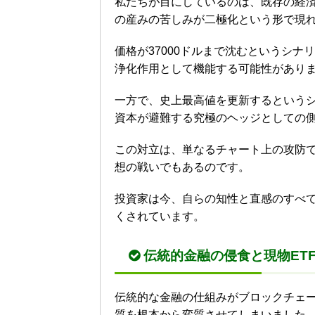
私たちが目にしているのは、既存の経
の産みの苦しみが二極化という形で現
価格が37000ドルまで沈むというシ
浄化作用として機能する可能性があり
一方で、史上最高値を更新するという
資本が避難する究極のヘッジとしての
この対立は、単なるチャート上の攻防
想の戦いでもあるのです。
投資家は今、自らの知性と直感のすべ
くされています。
伝統的金融の侵食と現物ET
伝統的な金融の仕組みがブロックチェー
質を根本から変質させてしまいました