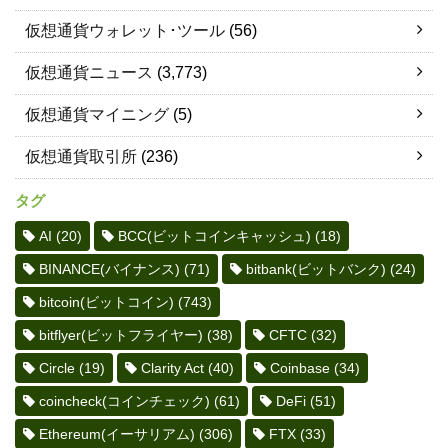
仮想通貨ウォレット･ツール
(56)
仮想通貨ニュース
(3,773)
仮想通貨マイニング
(5)
仮想通貨取引所
(236)
タグ
AI
(20)
BCC(ビットコインキャッシュ)
(18)
BINANCE(バイナンス)
(71)
bitbank(ビットバンク)
(24)
bitcoin(ビットコイン)
(743)
bitflyer(ビットフライヤー)
(38)
CFTC
(32)
Circle
(19)
Clarity Act
(40)
Coinbase
(34)
coincheck(コインチェック)
(61)
DeFi
(51)
Ethereum(イーサリアム)
(306)
FTX
(33)