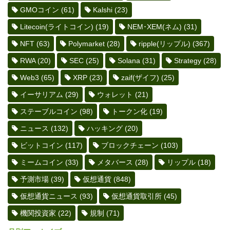
GMOコイン
(61)
Kalshi
(23)
Litecoin(ライトコイン)
(19)
NEM･XEM(ネム)
(31)
NFT
(63)
Polymarket
(28)
ripple(リップル)
(367)
RWA
(20)
SEC
(25)
Solana
(31)
Strategy
(28)
Web3
(65)
XRP
(23)
zaif(ザイフ)
(25)
イーサリアム
(29)
ウォレット
(21)
ステーブルコイン
(98)
トークン化
(19)
ニュース
(132)
ハッキング
(20)
ビットコイン
(117)
ブロックチェーン
(103)
ミームコイン
(33)
メタバース
(28)
リップル
(18)
予測市場
(39)
仮想通貨
(848)
仮想通貨ニュース
(93)
仮想通貨取引所
(45)
機関投資家
(22)
規制
(71)