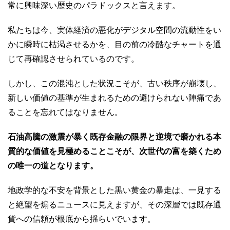
常に興味深い歴史のパラドックスと言えます。
私たちは今、実体経済の悪化がデジタル空間の流動性をい
かに瞬時に枯渇させるかを、目の前の冷酷なチャートを通
じて再確認させられているのです。
しかし、この混沌とした状況こそが、古い秩序が崩壊し、
新しい価値の基準が生まれるための避けられない陣痛であ
ることを忘れてはなりません。
石油高騰の激震が暴く既存金融の限界と逆境で磨かれる本
質的な価値を見極めることこそが、次世代の富を築くため
の唯一の道となります。
地政学的な不安を背景とした黒い黄金の暴走は、一見する
と絶望を煽るニュースに見えますが、その深層では既存通
貨への信頼が根底から揺らいでいます。