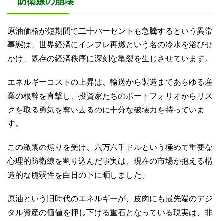
防衛線の崩壊
原油価格が短期間で二十パーセントも急騰するという異常
事態は、世界経済にインフレ再燃という名の冷水を浴びせ
かけ、既存の経済秩序に深刻な亀裂を生じさせています。
エネルギーコストの上昇は、輸送から製造まであらゆる産
業の根幹を直撃し、投資家たちのポートフォリオからリス
クを取る勇気を奪い去るのに十分な破壊力を持っていま
す。
この激震の煽りを受け、六万六千ドルという極めて重要な
心理的防衛線を割り込んだ事実は、現在の市場が抱える構
造的な脆弱性を白日の下に晒しました。
原油という旧時代のエネルギーが、皮肉にも最先端のデジ
タル資産の価値を押し下げる重石となっている現実は、非