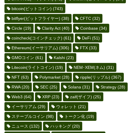
bitcoin(ビットコイン)
(743)
bitflyer(ビットフライヤー)
(38)
CFTC
(32)
Circle
(19)
Clarity Act
(40)
Coinbase
(34)
coincheck(コインチェック)
(61)
DeFi
(51)
Ethereum(イーサリアム)
(306)
FTX
(33)
GMOコイン
(61)
Kalshi
(23)
Litecoin(ライトコイン)
(19)
NEM･XEM(ネム)
(31)
NFT
(63)
Polymarket
(28)
ripple(リップル)
(367)
RWA
(20)
SEC
(25)
Solana
(31)
Strategy
(28)
Web3
(64)
XRP
(23)
zaif(ザイフ)
(25)
イーサリアム
(29)
ウォレット
(21)
ステーブルコイン
(98)
トークン化
(19)
ニュース
(132)
ハッキング
(20)