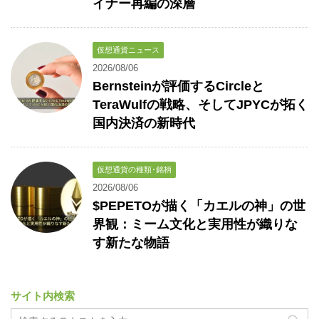
イナー再編の深層
仮想通貨ニュース
2026/08/06
Bernsteinが評価するCircleと
TeraWulfの戦略、そしてJPYCが拓く
国内決済の新時代
仮想通貨の種類･銘柄
2026/08/06
$PEPETOが描く「カエルの神」の世
界観：ミーム文化と実用性が織りな
す新たな物語
サイト内検索