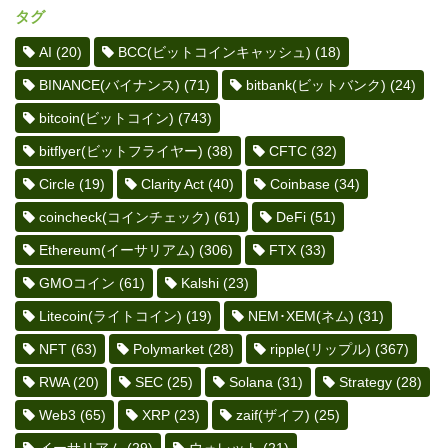
タグ
AI
(20)
BCC(ビットコインキャッシュ)
(18)
BINANCE(バイナンス)
(71)
bitbank(ビットバンク)
(24)
bitcoin(ビットコイン)
(743)
bitflyer(ビットフライヤー)
(38)
CFTC
(32)
Circle
(19)
Clarity Act
(40)
Coinbase
(34)
coincheck(コインチェック)
(61)
DeFi
(51)
Ethereum(イーサリアム)
(306)
FTX
(33)
GMOコイン
(61)
Kalshi
(23)
Litecoin(ライトコイン)
(19)
NEM･XEM(ネム)
(31)
NFT
(63)
Polymarket
(28)
ripple(リップル)
(367)
RWA
(20)
SEC
(25)
Solana
(31)
Strategy
(28)
Web3
(65)
XRP
(23)
zaif(ザイフ)
(25)
イーサリアム
(29)
ウォレット
(21)