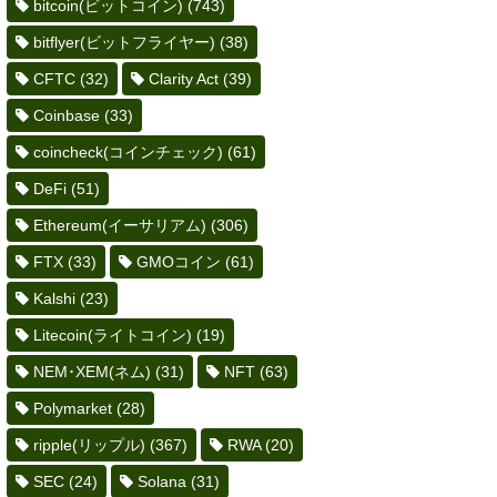
bitcoin(ビットコイン)
(743)
bitflyer(ビットフライヤー)
(38)
CFTC
(32)
Clarity Act
(39)
Coinbase
(33)
coincheck(コインチェック)
(61)
DeFi
(51)
Ethereum(イーサリアム)
(306)
FTX
(33)
GMOコイン
(61)
Kalshi
(23)
Litecoin(ライトコイン)
(19)
NEM･XEM(ネム)
(31)
NFT
(63)
Polymarket
(28)
ripple(リップル)
(367)
RWA
(20)
SEC
(24)
Solana
(31)