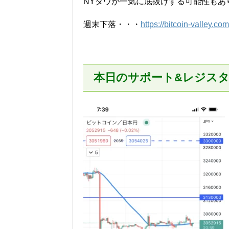
NYダウが一気に底抜けする可能性もあ
週末下落・・・
https://bitcoin-valley.c
本日のサポート&レジス