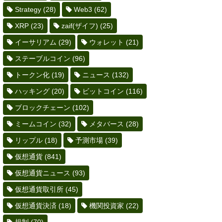
Strategy
(28)
Web3
(62)
XRP
(23)
zaif(ザイフ)
(25)
イーサリアム
(29)
ウォレット
(21)
ステーブルコイン
(96)
トークン化
(19)
ニュース
(132)
ハッキング
(20)
ビットコイン
(116)
ブロックチェーン
(102)
ミームコイン
(32)
メタバース
(28)
リップル
(18)
予測市場
(39)
仮想通貨
(841)
仮想通貨ニュース
(93)
仮想通貨取引所
(45)
仮想通貨決済
(18)
機関投資家
(22)