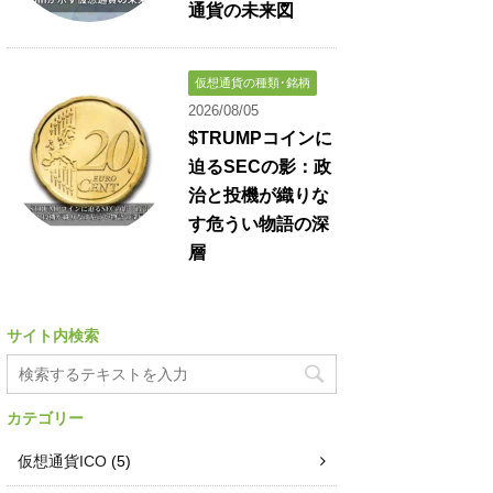
通貨の未来図
仮想通貨の種類･銘柄
2026/08/05
$TRUMPコインに
迫るSECの影：政
治と投機が織りな
す危うい物語の深
層
サイト内検索
カテゴリー
仮想通貨ICO
(5)