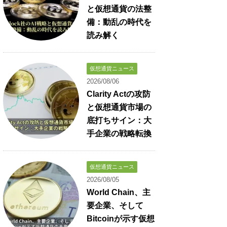
と仮想通貨の法整
備：動乱の時代を
読み解く
仮想通貨ニュース
2026/08/06
Clarity Actの攻防
と仮想通貨市場の
底打ちサイン：大
手企業の戦略転換
仮想通貨ニュース
2026/08/05
World Chain、主
要企業、そして
Bitcoinが示す仮想