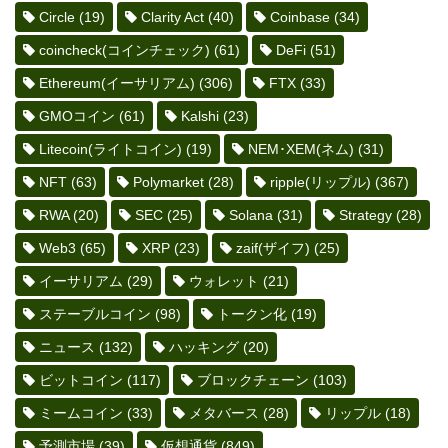
Circle
(19)
Clarity Act
(40)
Coinbase
(34)
coincheck(コインチェック)
(61)
DeFi
(51)
Ethereum(イーサリアム)
(306)
FTX
(33)
GMOコイン
(61)
Kalshi
(23)
Litecoin(ライトコイン)
(19)
NEM･XEM(ネム)
(31)
NFT
(63)
Polymarket
(28)
ripple(リップル)
(367)
RWA
(20)
SEC
(25)
Solana
(31)
Strategy
(28)
Web3
(65)
XRP
(23)
zaif(ザイフ)
(25)
イーサリアム
(29)
ウォレット
(21)
ステーブルコイン
(98)
トークン化
(19)
ニュース
(132)
ハッキング
(20)
ビットコイン
(117)
ブロックチェーン
(103)
ミームコイン
(33)
メタバース
(28)
リップル
(18)
予測市場
(39)
仮想通貨
(849)