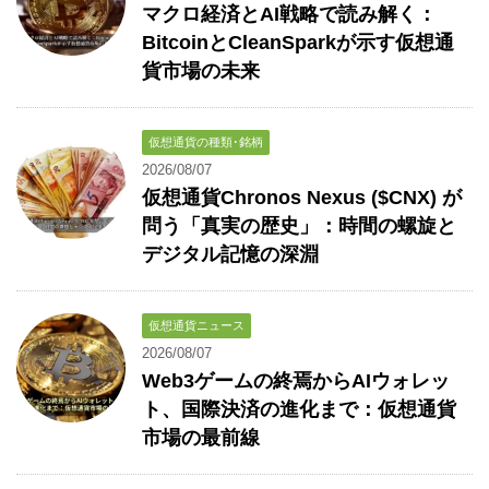
マクロ経済とAI戦略で読み解く：
BitcoinとCleanSparkが示す仮想通
貨市場の未来
仮想通貨の種類･銘柄
2026/08/07
仮想通貨Chronos Nexus ($CNX) が
問う「真実の歴史」：時間の螺旋と
デジタル記憶の深淵
仮想通貨ニュース
2026/08/07
Web3ゲームの終焉からAIウォレッ
ト、国際決済の進化まで：仮想通貨
市場の最前線