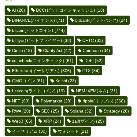
AI
(20)
BCC(ビットコインキャッシュ)
(18)
BINANCE(バイナンス)
(71)
bitbank(ビットバンク)
(24)
bitcoin(ビットコイン)
(744)
bitflyer(ビットフライヤー)
(38)
CFTC
(33)
Circle
(19)
Clarity Act
(42)
Coinbase
(34)
coincheck(コインチェック)
(61)
DeFi
(52)
Ethereum(イーサリアム)
(306)
FTX
(34)
GMOコイン
(61)
Kalshi
(23)
Litecoin(ライトコイン)
(19)
NEM･XEM(ネム)
(31)
NFT
(63)
Polymarket
(28)
ripple(リップル)
(368)
RWA
(20)
SEC
(25)
Solana
(32)
Strategy
(28)
Web3
(65)
XRP
(24)
zaif(ザイフ)
(25)
イーサリアム
(30)
ウォレット
(21)