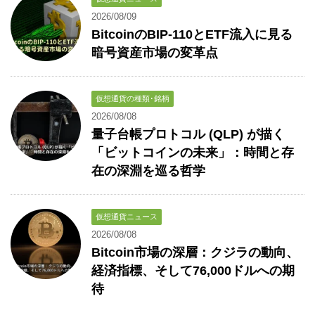
2026/08/09
BitcoinのBIP-110とETF流入に見る
暗号資産市場の変革点
仮想通貨の種類･銘柄
2026/08/08
量子台帳プロトコル (QLP) が描く
「ビットコインの未来」：時間と存
在の深淵を巡る哲学
仮想通貨ニュース
2026/08/08
Bitcoin市場の深層：クジラの動向、
経済指標、そして76,000ドルへの期
待