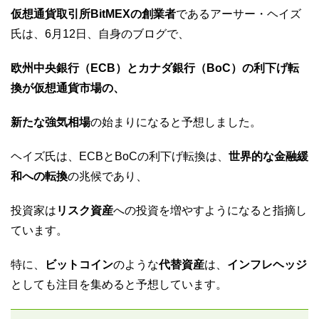
仮想通貨取引所BitMEXの創業者
であるアーサー・ヘイズ
氏は、6月12日、自身のブログで、
欧州中央銀行（ECB）とカナダ銀行（BoC）の利下げ転
換が仮想通貨市場の、
新たな強気相場
の始まりになると予想しました。
ヘイズ氏は、ECBとBoCの利下げ転換は、
世界的な金融緩
和への転換
の兆候であり、
投資家は
リスク資産
への投資を増やすようになると指摘し
ています。
特に、
ビットコイン
のような
代替資産
は、
インフレヘッジ
としても注目を集めると予想しています。