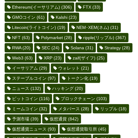
Ethereum(イーサリアム)
(306)
FTX
(33)
GMOコイン
(61)
Kalshi
(23)
Litecoin(ライトコイン)
(19)
NEM･XEM(ネム)
(31)
NFT
(63)
Polymarket
(28)
ripple(リップル)
(367)
RWA
(20)
SEC
(24)
Solana
(31)
Strategy
(28)
Web3
(63)
XRP
(23)
zaif(ザイフ)
(25)
イーサリアム
(29)
ウォレット
(21)
ステーブルコイン
(97)
トークン化
(19)
ニュース
(132)
ハッキング
(20)
ビットコイン
(116)
ブロックチェーン
(103)
ミームコイン
(32)
メタバース
(28)
リップル
(18)
予測市場
(39)
仮想通貨
(842)
仮想通貨ニュース
(93)
仮想通貨取引所
(45)