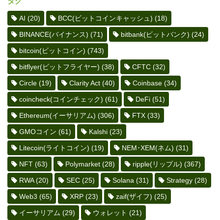
タグ
AI
(20)
BCC(ビットコインキャッシュ)
(18)
BINANCE(バイナンス)
(71)
bitbank(ビットバンク)
(24)
bitcoin(ビットコイン)
(743)
bitflyer(ビットフライヤー)
(38)
CFTC
(32)
Circle
(19)
Clarity Act
(40)
Coinbase
(34)
coincheck(コインチェック)
(61)
DeFi
(51)
Ethereum(イーサリアム)
(306)
FTX
(33)
GMOコイン
(61)
Kalshi
(23)
Litecoin(ライトコイン)
(19)
NEM･XEM(ネム)
(31)
NFT
(63)
Polymarket
(28)
ripple(リップル)
(367)
RWA
(20)
SEC
(25)
Solana
(31)
Strategy
(28)
Web3
(65)
XRP
(23)
zaif(ザイフ)
(25)
イーサリアム
(29)
ウォレット
(21)