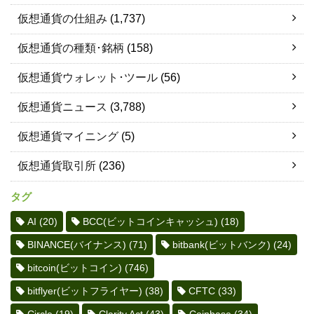
仮想通貨の仕組み
(1,737)
仮想通貨の種類･銘柄
(158)
仮想通貨ウォレット･ツール
(56)
仮想通貨ニュース
(3,788)
仮想通貨マイニング
(5)
仮想通貨取引所
(236)
タグ
AI
(20)
BCC(ビットコインキャッシュ)
(18)
BINANCE(バイナンス)
(71)
bitbank(ビットバンク)
(24)
bitcoin(ビットコイン)
(746)
bitflyer(ビットフライヤー)
(38)
CFTC
(33)
Circle
(19)
Clarity Act
(43)
Coinbase
(34)