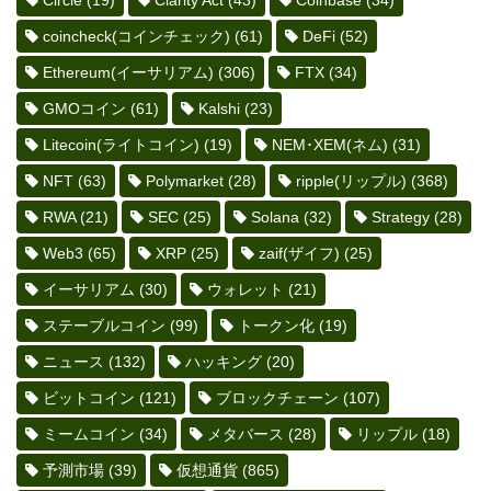
coincheck(コインチェック)
(61)
DeFi
(52)
Ethereum(イーサリアム)
(306)
FTX
(34)
GMOコイン
(61)
Kalshi
(23)
Litecoin(ライトコイン)
(19)
NEM･XEM(ネム)
(31)
NFT
(63)
Polymarket
(28)
ripple(リップル)
(368)
RWA
(21)
SEC
(25)
Solana
(32)
Strategy
(28)
Web3
(65)
XRP
(25)
zaif(ザイフ)
(25)
イーサリアム
(30)
ウォレット
(21)
ステーブルコイン
(99)
トークン化
(19)
ニュース
(132)
ハッキング
(20)
ビットコイン
(121)
ブロックチェーン
(107)
ミームコイン
(34)
メタバース
(28)
リップル
(18)
予測市場
(39)
仮想通貨
(865)