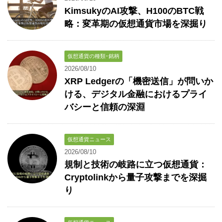
KimsukyのAI攻撃、H100のBTC戦
略：変革期の仮想通貨市場を深掘り
仮想通貨の種類･銘柄
2026/08/10
XRP Ledgerの「機密送信」が問いか
ける、デジタル金融におけるプライ
バシーと信頼の深淵
仮想通貨ニュース
2026/08/10
規制と技術の岐路に立つ仮想通貨：
Cryptolinkから量子攻撃までを深掘
り