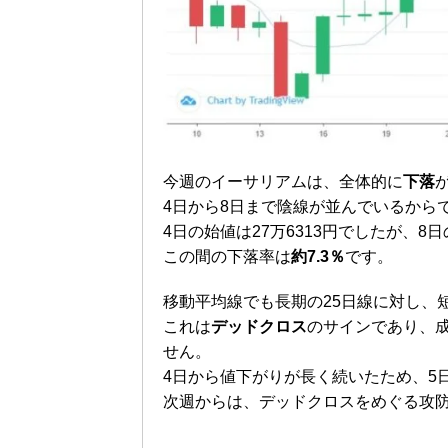
今週のイーサリアムは、全体的に
下落
4日から8日まで陰線が並んでいるから
4日の始値は27万6313円でしたが、8
この間の下落率は
約7.3％
です。
移動平均線でも長期の25日線に対し、
これは
デッドクロス
のサインであり、
せん。
4日から値下がりが長く続いたため、5
次週からは、デッドクロスをめぐる攻