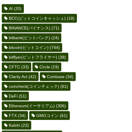
AI
(20)
BCC(ビットコインキャッシュ)
(18)
BINANCE(バイナンス)
(71)
bitbank(ビットバンク)
(24)
bitcoin(ビットコイン)
(744)
bitflyer(ビットフライヤー)
(38)
CFTC
(33)
Circle
(19)
Clarity Act
(42)
Coinbase
(34)
coincheck(コインチェック)
(61)
DeFi
(51)
Ethereum(イーサリアム)
(306)
FTX
(34)
GMOコイン
(61)
Kalshi
(23)