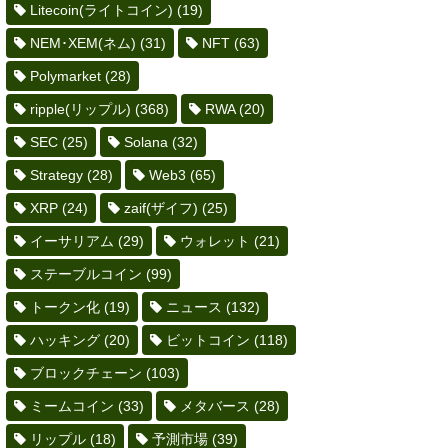
Litecoin(ライトコイン)
(19)
NEM･XEM(ネム)
(31)
NFT
(63)
Polymarket
(28)
ripple(リップル)
(368)
RWA
(20)
SEC
(25)
Solana
(32)
Strategy
(28)
Web3
(65)
XRP
(24)
zaif(ザイフ)
(25)
イーサリアム
(29)
ウォレット
(21)
ステーブルコイン
(99)
トークン化
(19)
ニュース
(132)
ハッキング
(20)
ビットコイン
(118)
ブロックチェーン
(103)
ミームコイン
(33)
メタバース
(28)
リップル
(18)
予測市場
(39)