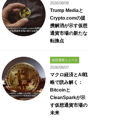
2026/08/08
Trump Mediaと
Crypto.comの提
携解消が示す仮想
通貨市場の新たな
転換点
仮想通貨ニュース
2026/08/07
マクロ経済とAI戦
略で読み解く：
Bitcoinと
CleanSparkが示
す仮想通貨市場の
未来