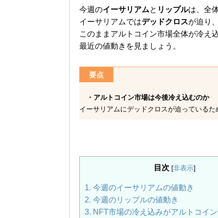
今週の
イーサリアム
と
リップル
は、全
イーサリアムでは
デッドクロス
が迫り
このままアルトコイン市場全体が冷え
最近の値動きを見ましょう。
要点
・アルトコイン市場は今後冷え込むのか
イーサリアムにデッドクロスが迫っているた
目次
[
非表示
]
1.
今週のイーサリアムの値動き
2.
今週のリップルの値動き
3.
NFT市場の冷え込みがアルトコイ