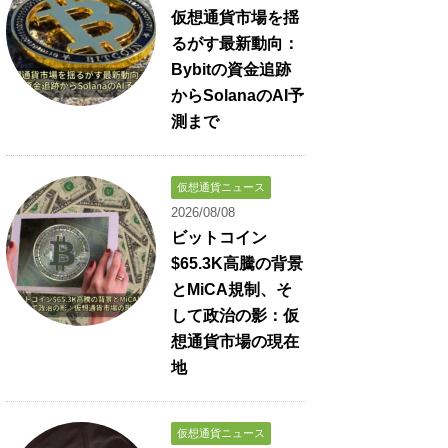
仮想通貨市場を揺
るがす最新動向：
Bybitの資金追跡
からSolanaのAI予
測まで
仮想通貨ニュース
2026/08/08
ビットコイン
$65.3K高騰の背景
とMiCA規制、そ
して政治の影：仮
想通貨市場の現在
地
仮想通貨ニュース