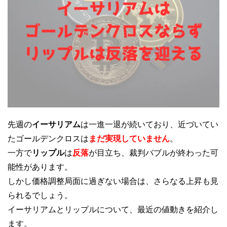
先週の
イーサリアム
は一進一退が続いており、近づいてい
たゴールデンクロスは
まだ実現していません
。
一方で
リップル
は
反落
が目立ち、裁判バブルが終わった可
能性があります。
しかし価格調整局面に過ぎない場合は、さらなる上昇も見
られるでしょう。
イーサリアムとリップルについて、最近の値動きを紹介し
ます。