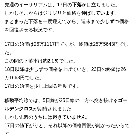
先週のイーサリアムは、17日の
下落
が目立ちました。
しかしそこからはジリジリと価格を
伸ばしています
。
まとまった下落を一度迎えてから、週末まで少しずつ価格
を回復させる状況です。
17日の始値は26万1117円ですが、終値は25万5643円でし
た。
この間の下落率は
約2.1％
でした。
18日以降は少しずつ価格を上げていき、23日の終値は26
万1668円でした。
17日の始値を少し上回る程度です。
移動平均線では、5日線が25日線の上方へ突き抜ける
ゴー
ルデンクロス
が期待されました。
しかし先週のうちには
起きていません
。
17日の値下がりと、それ以降の価格回復が鈍かったからで
す。