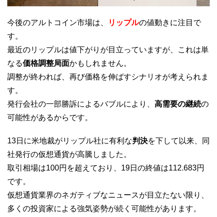
今後のアルトコイン市場は、
リップル
の値動きに注目で
す。
最近のリップルは値下がりが目立っていますが、これは単
なる
価格調整局面
かもしれません。
調整が終われば、再び価格を伸ばすシナリオが考えられま
す。
発行会社の一部勝訴によるバブルにより、
高需要の継続
の
可能性があるからです。
13日に米地裁がリップル社に有利な
判決
を下して以来、同
社発行の仮想通貨が高騰しました。
取引相場は100円を超えており、19日の終値は112.683円
です。
仮想通貨業界のネガティブなニュースが目立たない限り、
多くの投資家による強気姿勢が続く可能性があります。