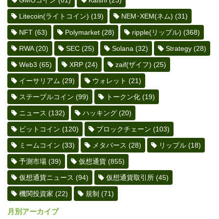
Litecoin(ライトコイン)
(19)
NEM･XEM(ネム)
(31)
NFT
(63)
Polymarket
(28)
ripple(リップル)
(368)
RWA
(20)
SEC
(25)
Solana
(32)
Strategy
(28)
Web3
(65)
XRP
(24)
zaif(ザイフ)
(25)
イーサリアム
(29)
ウォレット
(21)
ステーブルコイン
(99)
トークン化
(19)
ニュース
(132)
ハッキング
(20)
ビットコイン
(120)
ブロックチェーン
(103)
ミームコイン
(33)
メタバース
(28)
リップル
(18)
予測市場
(39)
仮想通貨
(855)
仮想通貨ニュース
(94)
仮想通貨取引所
(45)
機関投資家
(22)
規制
(71)
月別アーカイブ