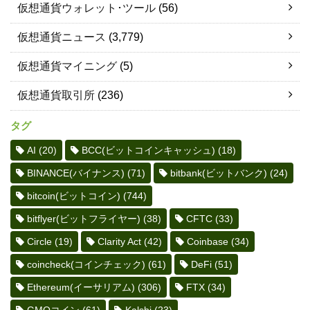
仮想通貨ウォレット･ツール
(56)
仮想通貨ニュース
(3,779)
仮想通貨マイニング
(5)
仮想通貨取引所
(236)
タグ
AI
(20)
BCC(ビットコインキャッシュ)
(18)
BINANCE(バイナンス)
(71)
bitbank(ビットバンク)
(24)
bitcoin(ビットコイン)
(744)
bitflyer(ビットフライヤー)
(38)
CFTC
(33)
Circle
(19)
Clarity Act
(42)
Coinbase
(34)
coincheck(コインチェック)
(61)
DeFi
(51)
Ethereum(イーサリアム)
(306)
FTX
(34)
GMOコイン
(61)
Kalshi
(23)