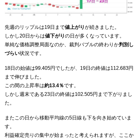
先週のリップルは19日まで
値上がり
が続きました。
しかし20日からは
値下がり
の日が多くなっています。
単純な価格調整局面なのか、裁判バブルの終わりか
判別し
づらい
状況です。
18日の始値は99.405円でしたが、19日の終値は112.683円
まで伸びました。
この間の上昇率は
約13.4％
です。
しかし週末である23日の終値は102.505円まで下がりまし
た。
またこの日から移動平均線の5日線も下を向き始めていま
す。
利益確定売りの集中が始まったと考えられますが、ここか