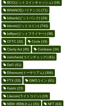
BCC(ビットコインキャッシュ)
(18)
BINANCE(バイナンス)
(71)
bitbank(ビットバンク)
(24)
bitcoin(ビットコイン)
(743)
bitflyer(ビットフライヤー)
(38)
CFTC
(32)
Circle
(19)
Clarity Act
(40)
Coinbase
(34)
coincheck(コインチェック)
(61)
DeFi
(51)
Ethereum(イーサリアム)
(306)
FTX
(33)
GMOコイン
(61)
Kalshi
(23)
Litecoin(ライトコイン)
(19)
NEM･XEM(ネム)
(31)
NFT
(63)