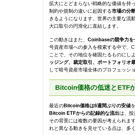
拡大にとどまらない戦略的な価値を持
制約や規制の違いに起因する
市場の分
きるようになります。世界の主要な流
大口取引の円滑化に直結します。
この動きはまた、
Coinbaseの競争
号資産市場への参入を模索する中で、Co
ことで、その地位を確固たるものにし
ッジング、裁定取引、ポートフォリオ
して暗号資産市場全体のプロフェッシ
Bitcoin価格の低迷と
最近の
Bitcoin価格は6週間ぶりの安値
Bitcoin ETFからの記録的な流出
は、投
その背景には複数の要因が考えられます。
れと異なる動きを見せている点は、多