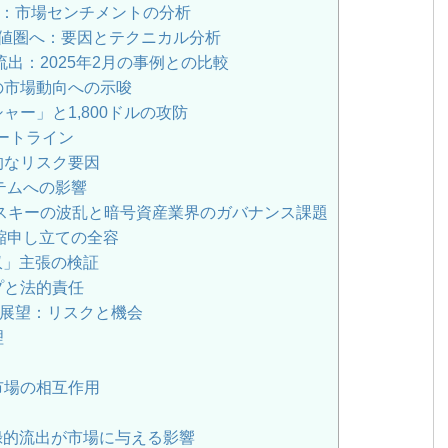
流出：市場センチメントの分析
値圏へ：要因とテクニカル分析
録的流出：2025年2月の事例との比較
の市場動向への示唆
シャー」と1,800ドルの攻防
ポートライン
的なリスク要因
テムへの影響
シンスキーの波乱と暗号資産業界のガバナンス課題
縮申し立ての全容
収」主張の検証
プと法的責任
展望：リスクと機会
理
市場の相互作用
の記録的流出が市場に与える影響