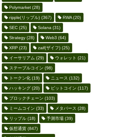
Polymarket
(28)
ripple(リップル)
(367)
RWA
(20)
SEC
(25)
Solana
(31)
Strategy
(28)
Web3
(64)
XRP
(23)
zaif(ザイフ)
(25)
イーサリアム
(29)
ウォレット
(21)
ステーブルコイン
(98)
トークン化
(19)
ニュース
(132)
ハッキング
(20)
ビットコイン
(117)
ブロックチェーン
(103)
ミームコイン
(33)
メタバース
(28)
リップル
(18)
予測市場
(39)
仮想通貨
(847)