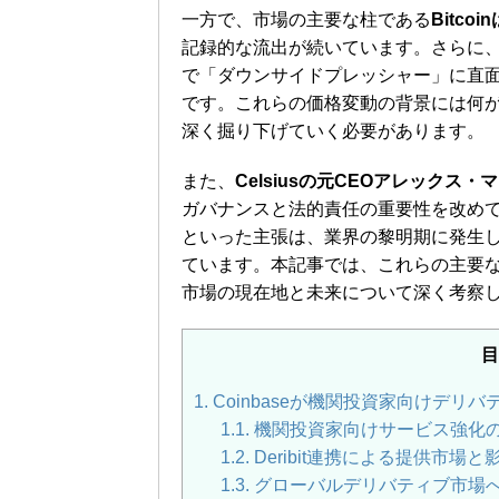
一方で、市場の主要な柱である
Bitco
記録的な流出が続いています。さらに、Et
で「ダウンサイドプレッシャー」に直
です。これらの価格変動の背景には何
深く掘り下げていく必要があります。
また、
Celsiusの元CEOアレック
ガバナンスと法的責任の重要性を改めて
といった主張は、業界の黎明期に発生
ています。本記事では、これらの主要
市場の現在地と未来について深く考察
目
1.
Coinbaseが機関投資家向けデリバ
1.1.
機関投資家向けサービス強化
1.2.
Deribit連携による提供市場と
1.3.
グローバルデリバティブ市場