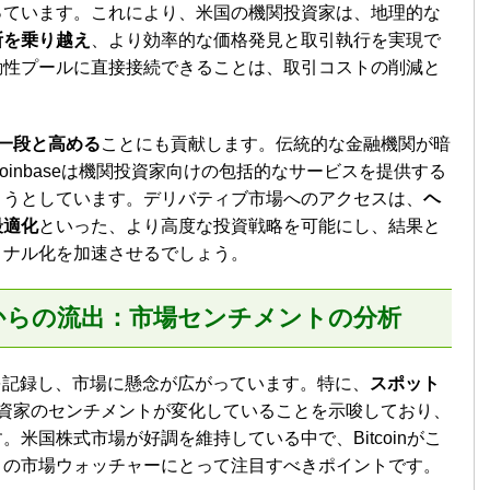
っています。これにより、米国の機関投資家は、地理的な
断を乗り越え
、より効率的な価格発見と取引執行を実現で
動性プールに直接接続できることは、取引コストの削減と
力を一段と高める
ことにも貢献します。伝統的な金融機関が暗
inbaseは機関投資家向けの包括的なサービスを提供する
ようとしています。デリバティブ市場へのアクセスは、
ヘ
最適化
といった、より高度な投資戦略を可能にし、結果と
ョナル化を加速させるでしょう。
ETFからの流出：市場センチメントの分析
を記録し、市場に懸念が広がっています。特に、
スポット
資家のセンチメントが変化していることを示唆しており、
米国株式市場が好調を維持している中で、Bitcoinがこ
くの市場ウォッチャーにとって注目すべきポイントです。