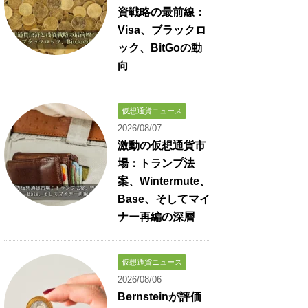
資戦略の最前線：
Visa、ブラックロ
ック、BitGoの動
向
仮想通貨ニュース
2026/08/07
激動の仮想通貨市
場：トランプ法
案、Wintermute、
Base、そしてマイ
ナー再編の深層
仮想通貨ニュース
2026/08/06
Bernsteinが評価