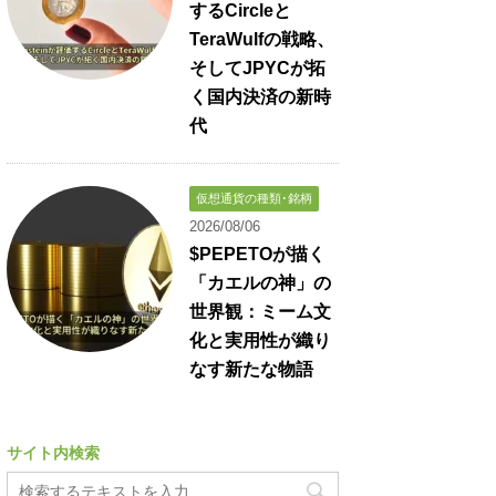
するCircleと
TeraWulfの戦略、
そしてJPYCが拓
く国内決済の新時
代
仮想通貨の種類･銘柄
2026/08/06
$PEPETOが描く
「カエルの神」の
世界観：ミーム文
化と実用性が織り
なす新たな物語
サイト内検索