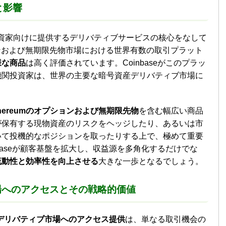
と影響
機関投資家向けに提供するデリバティブサービスの核心をなして
ションおよび無期限先物市場における世界有数の取引プラット
様な商品
は高く評価されています。Coinbaseがこのプラッ
機関投資家は、世界の主要な暗号資産デリバティブ市場に
。
とEthereumのオプションおよび無期限先物
を含む幅広い商品
が保有する現物資産のリスクをヘッジしたり、あるいは市
いて投機的なポジションを取ったりする上で、極めて重要
baseが顧客基盤を拡大し、収益源を多角化するだけでな
流動性と効率性を向上させる
大きな一歩となるでしょう。
場へのアクセスとその戦略的価値
デリバティブ市場へのアクセス提供
は、単なる取引機会の