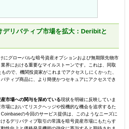
向けデリバティブ市場を拡大：Deribitと
けにグローバルな暗号資産オプションおよび無期限先物市
、業界における重要なマイルストーンです。これは、同取
たもので、機関投資家がこれまでアクセスしにくかった、
リバティブ商品に、より簡便かつセキュアにアクセスでき
資産市場への関与を深めている
現状を明確に反映していま
産市場においてリスクヘッジや投機的な機会を追求するた
oinbaseの今回のサービス提供は、このようなニーズに
おけるデリバティブ取引の常識を暗号資産市場にもたらす
流動性向上と価格発見機能の強化に寄与すると期待されま