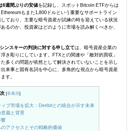
inは6週間ぶりの安値
を記録し、スポットBitcoin ETFからは
hereumもまた1,800ドルという重要なサポートライン
面しており、主要な暗号資産が試練の時を迎えている状況
があるのか、投資家はどのように市場を読み解くべきか、
ス・マシンスキーの判決に対する申し立て
は、暗号資産企業の
浮き彫りにしています。FTXとの関連や「敵対的買収」
した多くの問題が依然として解決されていないことを示し
な出来事と固有名詞を中心に、多角的な視点から暗号資産
します。
次
[
非表示
]
ティブ市場を拡大：Deribitとの統合が示す未来
の意義と背景
影響
へのアクセスとその戦略的価値