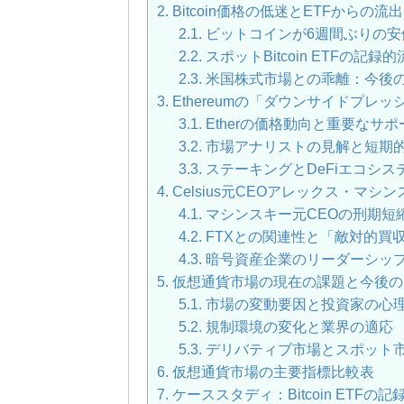
2.
Bitcoin価格の低迷とETFからの
2.1.
ビットコインが6週間ぶりの安
2.2.
スポットBitcoin ETFの記
2.3.
米国株式市場との乖離：今後
3.
Ethereumの「ダウンサイドプレッ
3.1.
Etherの価格動向と重要なサ
3.2.
市場アナリストの見解と短期
3.3.
ステーキングとDeFiエコシス
4.
Celsius元CEOアレックス・マ
4.1.
マシンスキー元CEOの刑期短
4.2.
FTXとの関連性と「敵対的買
4.3.
暗号資産企業のリーダーシッ
5.
仮想通貨市場の現在の課題と今後の
5.1.
市場の変動要因と投資家の心
5.2.
規制環境の変化と業界の適応
5.3.
デリバティブ市場とスポット
6.
仮想通貨市場の主要指標比較表
7.
ケーススタディ：Bitcoin ETF