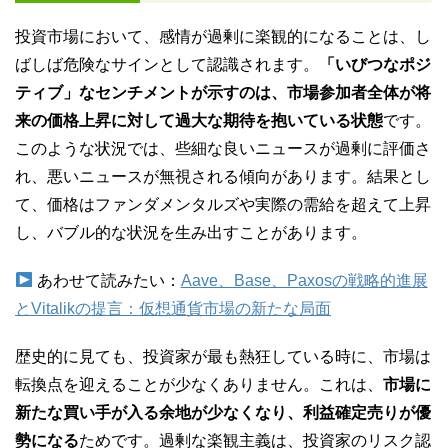
投資市場において、感情が過剰に楽観的になることは、し
ばしば危険なサインとして認識されます。
「いびつなポジ
ティブ」なセンチメントが示すのは、市場参加者全体が将
来の価格上昇に対して過大な期待を抱いている状態
です。
このような状況では、些細な良いニュースが過剰に評価さ
れ、悪いニュースが無視される傾向があります。結果とし
て、価格はファンダメンタルズや実際の需給を超えて上昇
し、バブル的な状況を生み出すことがあります。
あわせて読みたい：
Aave、Base、Paxosの戦略的進展
とVitalikの提言：仮想通貨市場の新たな局面
歴史的に見ても、投資家が最も熱狂している時に、市場は
転換点を迎えることが少なくありません。これは、
市場に
新たな買い手が入る余地が少なくなり、利益確定売りが優
勢になる
ためです。過剰な楽観主義は、投資家のリスク認