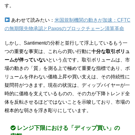
す。
あわせて読みたい：
米国規制機関の動きが加速：CFTC
の無期限先物承認とPaxosのブロックチェーン清算革命
しかし、Santimentの分析と並行して浮上しているもう一
つの重要な事実は、これらの買い行動に
十分な取引ボリュ
ームが伴っていない
という点です。取引ボリュームは、市
場の動きの「質」を測る上で極めて重要な指標であり、ボ
リュームを伴わない価格上昇や買い支えは、その持続性に
疑問符がつきます。現在の状況は、ディップバイヤーが一
時的に価格を支えているものの、その力が下降トレンド全
体を反転させるほどではないことを示唆しており、市場の
根本的な弱さを浮き彫りにしています。
レンジ下限における「ディップ買い」の