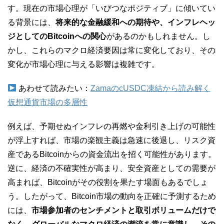
す。現在の市場心理が「いびつなポジティブ」に傾いてい
る背景には、
将来的な金融緩和への期待や、インフレヘッ
ジとしてのBitcoinへの関心
があるのかもしれません。し
かし、これらのマクロ経済要因は常に変化しており、その
変化が市場心理に与える影響は複雑です。
あわせて読みたい：
ZamaのcUSDC凍結から読み解く
仮想通貨市場の多層性
例えば、予期せぬインフレの再燃や金利引き上げの可能性
が浮上すれば、市場の楽観主義は急速に後退し、リスク資
産であるBitcoinからの資金流出を招く可能性があります。
逆に、経済の不確実性が高まり、安全資産としての需要が
高まれば、Bitcoinがその役割を果たす場面もあるでしょ
う。したがって、Bitcoin市場の動向を正確に予測するため
には、
市場参加者のセンチメントと取引ボリュームだけで