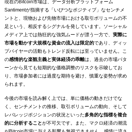
現在のBitcoin市場は、データ分析プラットフォーム
Santimentが指摘する「いびつなポジティブ」なセンチメ
ントと、現物および先物市場における取引ボリュームの不
足という、相反するシグナルを発しています。ソーシャル
メディア上では熱狂的な強気ムードが漂う一方で、
実際に
市場を動かす大規模な資金の流入は限定的
であり、ディッ
プバイヤーの活動もトレンド反転には至っていません。こ
の
感情的な楽観主義と実体経済の乖離
は、過去の市場パタ
ーンから見ても短期的な価格調整のリスクを示唆してお
り、市場参加者には過度な期待を避け、慎重な姿勢が求め
られます。
今後の市場を読み解く上では、単に価格の動きだけでな
く、センチメントの推移、取引ボリュームの動向、そして
レバレッジポジションの状況といった
多角的な指標を複合
的に分析すること
が不可欠です。また、マクロ経済の潮流
がBitcoin市場に与える影響も無視できません。感情に流さ