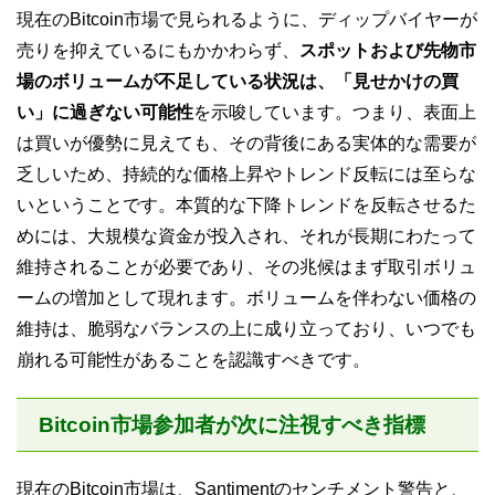
現在のBitcoin市場で見られるように、ディップバイヤーが
売りを抑えているにもかかわらず、
スポットおよび先物市
場のボリュームが不足している状況は、「見せかけの買
い」に過ぎない可能性
を示唆しています。つまり、表面上
は買いが優勢に見えても、その背後にある実体的な需要が
乏しいため、持続的な価格上昇やトレンド反転には至らな
いということです。本質的な下降トレンドを反転させるた
めには、大規模な資金が投入され、それが長期にわたって
維持されることが必要であり、その兆候はまず取引ボリュ
ームの増加として現れます。ボリュームを伴わない価格の
維持は、脆弱なバランスの上に成り立っており、いつでも
崩れる可能性があることを認識すべきです。
Bitcoin市場参加者が次に注視すべき指標
現在のBitcoin市場は、Santimentのセンチメント警告と、