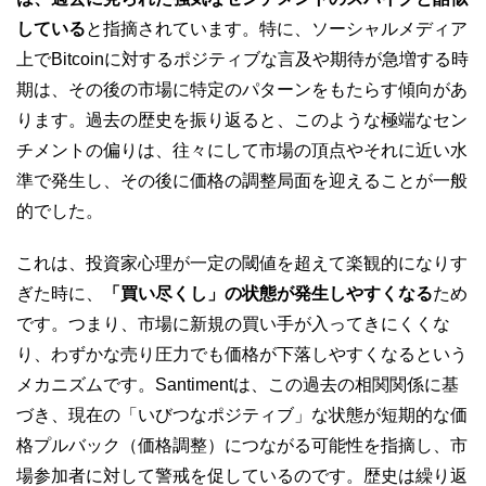
している
と指摘されています。特に、ソーシャルメディア
上でBitcoinに対するポジティブな言及や期待が急増する時
期は、その後の市場に特定のパターンをもたらす傾向があ
ります。過去の歴史を振り返ると、このような極端なセン
チメントの偏りは、往々にして市場の頂点やそれに近い水
準で発生し、その後に価格の調整局面を迎えることが一般
的でした。
これは、投資家心理が一定の閾値を超えて楽観的になりす
ぎた時に、
「買い尽くし」の状態が発生しやすくなる
ため
です。つまり、市場に新規の買い手が入ってきにくくな
り、わずかな売り圧力でも価格が下落しやすくなるという
メカニズムです。Santimentは、この過去の相関関係に基
づき、現在の「いびつなポジティブ」な状態が短期的な価
格プルバック（価格調整）につながる可能性を指摘し、市
場参加者に対して警戒を促しているのです。歴史は繰り返