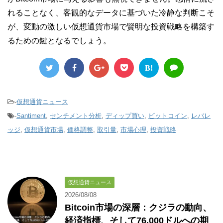
れることなく、客観的なデータに基づいた冷静な判断こそ
が、変動の激しい仮想通貨市場で賢明な投資戦略を構築す
るための鍵となるでしょう。
B!
-
仮想通貨ニュース
-
Santiment
,
センチメント分析
,
ディップ買い
,
ビットコイン
,
レバレ
ッジ
,
仮想通貨市場
,
価格調整
,
取引量
,
市場心理
,
投資戦略
仮想通貨ニュース
2026/08/08
Bitcoin市場の深層：クジラの動向、
経済指標、そして76,000ドルへの期