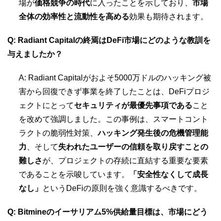
場が
価格競争の時代
に入ったことを示しており、
市場
全体の効率性と流動性を高める
効果も期待されます。
Q: Radiant Capitalの終焉はDeFi市場にどのような教訓を
与えましたか？
A: Radiant Capitalがおよそ5000万ドルのハッキング被
害から回復できず事業を終了したことは、DeFiプロジ
ェクトにとって
セキュリティが最優先事項である
こと
を改めて強調しました。この事例は、スマートコント
ラクトの脆弱性対策、
ハッキング発生後の危機管理能
力
、そして
失われたユーザーの信頼を取り戻すことの
難しさ
が、プロジェクトの存続に直結する重要な要素
であることを示唆しています。
「安全性なくして成長
なし」
というDeFiの原則を強く意識するべきです。
Q: Bitmineのイーサリアム5%供給量目標は、市場にどう