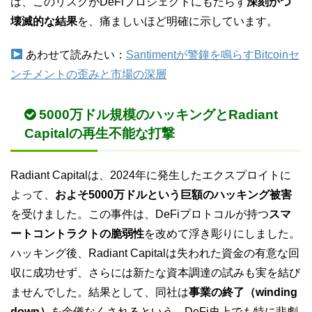
は、このリスクがDeFiプロジェクトにもたらす
深刻かつ
壊滅的な結果
を、痛ましいほど明確に示しています。
あわせて読みたい：
Santimentが警鐘を鳴らすBitcoinセ
ンチメントの歪みと市場の深層
5000万ドル規模のハッキングとRadiant
Capitalの再生不能な打撃
Radiant Capitalは、2024年に発生したエクスプロイトに
よって、
およそ5000万ドルという巨額のハッキング被害
を受けました。この事件は、DeFiプロトコルが持つ
スマ
ートコントラクトの脆弱性
を改めて浮き彫りにしました。
ハッキング後、Radiant Capitalは失われた資金の有意な回
収に成功せず、さらには新たな資本調達の試みも実を結び
ませんでした。結果として、同社は
事業の終了（winding
down）
を余儀なくされるという、DeFi史上でも特に悲劇