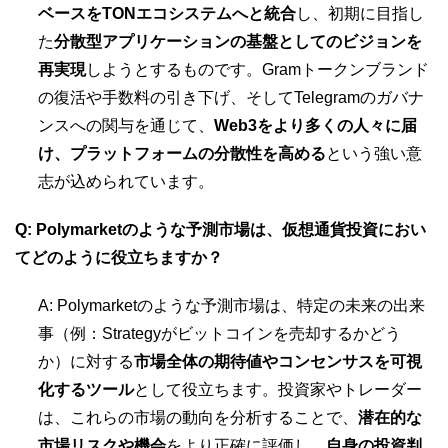
ベースをTONエコシステムへと統合
し、初期に目指し
た
分散型アプリケーションの基盤としてのビジョンを
再実現
しようとするものです。Gramトークンブランド
の復活や手数料の引き下げ、そしてTelegramのガバナ
ンスへの関与を通じて、
Web3をより多くの人々に届
け、プラットフォームの分散性を高める
という強い意
志が込められています。
Q: Polymarketのような予測市場は、仮想通貨投資におい
てどのように役立ちますか？
A: Polymarketのような予測市場は、特定の未来の出来
事（例：Strategyがビットコインを売却するかどう
か）に対する
市場全体の期待値やコンセンサスを可視
化するツール
として役立ちます。投資家やトレーダー
は、これらの市場の動向を分析することで、
潜在的な
市場リスクや機会
をより正確に評価し、
自身の投資判