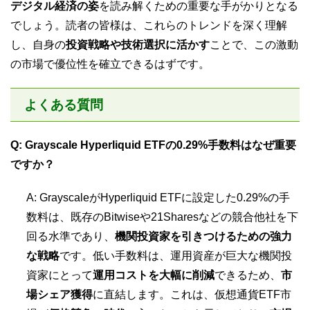
デジタル経済の姿
を読み解くための重要な手がかりとなる
でしょう。読者の皆様は、これらのトレンドを深く理解
し、自身の
投資戦略や技術選択に活かす
ことで、この激動
の市場で優位性を確立できるはずです。
よくある質問
Q: Grayscale Hyperliquid ETFの0.29%手数料はなぜ重要
ですか？
A: GrayscaleがHyperliquid ETFに設定した0.29%の手
数料は、既存のBitwiseや21Sharesなどの競合他社を下
回る水準であり、
機関投資家を引きつけるための強力
な戦略
です。低い手数料は、運用資産が巨大な機関投
資家にとって
運用コストを大幅に削減
できるため、
市
場シェア獲得
に直結します。これは、仮想通貨ETF市