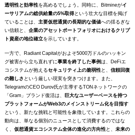
透明性と効率性
を高めるでしょう。同時に、Bitmineが
イ
ーサリアムの総供給量の5%取得
という壮大な目標を掲げ
ていることは、
主要仮想通貨の長期的な価値
への揺るぎな
い信頼と、
企業のアセットポートフォリオにおけるクリプ
ト資産の地位確立
を示しています。
一方で、Radiant Capitalがおよそ5000万ドルのハッキン
グ被害から立ち直れずに
事業を終了した事例
は、DeFiエ
コシステムが抱える
セキュリティ上の脆弱性
と、
信頼回復
の難しさ
という厳しい現実を突きつけます。また、
TelegramのCEO Durov氏が主導するTONネットワークの
「Gram」ブランド復活は、
巨大なユーザーベースを持つ
プラットフォームがWeb3のメインストリーム化を目指す
という、新たな挑戦と可能性を象徴しています。これらの
動向は、単なる個別のニュースとして消費するのではな
く、
仮想通貨エコシステム全体の進化の方向性
と、
未来の