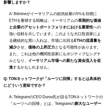
影響しますか？
A: Bitmineがイーサリアムの総供給量の5%を目標に
ETHを蓄積する戦略は、イーサリアムの
長期的な価値
と企業のアセットポートフォリオにおける重要性
への
強い信頼を示しています。このような大口投資家によ
る継続的な買い入れは、市場に出回る
ETHの流通量を
減少
させ、
価格の上昇圧力
となる可能性があります。
また、これは他の機関投資家にもポジティブなシグナ
ルとなり、
イーサリアム市場への新たな資金流入を促
進
するかもしれません。
Q: TONネットワークが「ルーツに回帰」するとは具体的
にどういう意味ですか？
A: TelegramのCEO Durov氏が語るTONネットワークの
「ルーツへの回帰」とは、Telegramの
膨大なユーザー