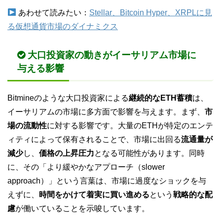
あわせて読みたい：
Stellar、Bitcoin Hyper、XRPLに見
る仮想通貨市場のダイナミクス
大口投資家の動きがイーサリアム市場に
与える影響
Bitmineのような大口投資家による
継続的なETH蓄積
は、
イーサリアムの市場に多方面で影響を与えます。まず、
市
場の流動性
に対する影響です。大量のETHが特定のエンテ
ィティによって保有されることで、市場に出回る
流通量が
減少
し、
価格の上昇圧力
となる可能性があります。同時
に、その「より緩やかなアプローチ（slower
approach）」という言葉は、市場に過度なショックを与
えずに、
時間をかけて着実に買い進める
という
戦略的な配
慮
が働いていることを示唆しています。