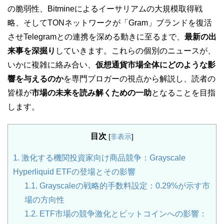
の脆弱性、Bitmineによるイーサリアムの大規模取得戦
略、そしてTONネットワークが「Gram」ブランドを復活
させTelegramとの連携を深める動きに至るまで、
最新の出
来事を深掘り
していきます。これらの個別のニュースが、
いかに複雑に絡み合い、
仮想通貨市場全体にどのような影
響を与えるのか
を専門ブロガーの視点から解説し、読者の
皆様が
市場の未来を読み解くための一助
となることを目指
します。
目次
[
非表示
]
1.
激化する機関投資家向け商品競争：Grayscale
Hyperliquid ETFの登場とその影響
1.1.
Grayscaleの戦略的手数料設定：0.29%が示す市
場の方向性
1.2.
ETF市場の競争激化とビットコインへの影響：