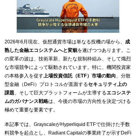
2026年6月現在、仮想通貨市場は単なる投機の場から、
成
熟した金融エコシステムへと変貌
を遂げつつあります。こ
の変革の波は、技術革新、新たな規制枠組み、そして熾烈
な市場競争によって駆動されています。特に、機関投資家
の本格参入を促す
上場投資信託（ETF）市場の動向
、分散
型金融（DeFi）プロトコルが直面する
セキュリティ上の
課題
、そして巨大プラットフォームが主導する
エコシステ
ムのガバナンス戦略
は、今後の市場の方向性を決定づける
極めて重要な要素です。
本記事では、GrayscaleがHyperliquid ETFで仕掛けた手数
料競争を起点とし、Radiant Capitalの事業終了が示すDeFi