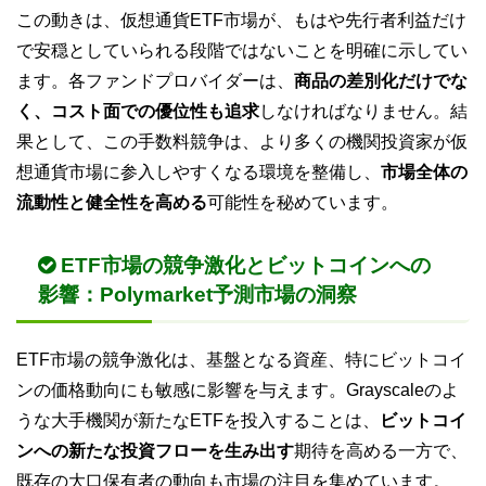
この動きは、仮想通貨ETF市場が、もはや先行者利益だけ
で安穏としていられる段階ではないことを明確に示してい
ます。各ファンドプロバイダーは、
商品の差別化だけでな
く、コスト面での優位性も追求
しなければなりません。結
果として、この手数料競争は、より多くの機関投資家が仮
想通貨市場に参入しやすくなる環境を整備し、
市場全体の
流動性と健全性を高める
可能性を秘めています。
ETF市場の競争激化とビットコインへの
影響：Polymarket予測市場の洞察
ETF市場の競争激化は、基盤となる資産、特にビットコイ
ンの価格動向にも敏感に影響を与えます。Grayscaleのよ
うな大手機関が新たなETFを投入することは、
ビットコイ
ンへの新たな投資フローを生み出す
期待を高める一方で、
既存の大口保有者の動向も市場の注目を集めています。