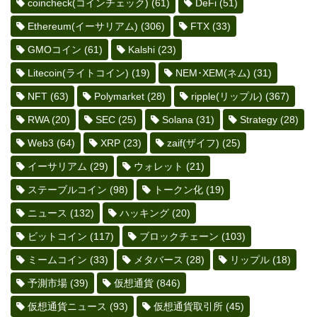
coincheck(コインチェック)
(61)
DeFi
(51)
Ethereum(イーサリアム)
(306)
FTX
(33)
GMOコイン
(61)
Kalshi
(23)
Litecoin(ライトコイン)
(19)
NEM･XEM(ネム)
(31)
NFT
(63)
Polymarket
(28)
ripple(リップル)
(367)
RWA
(20)
SEC
(25)
Solana
(31)
Strategy
(28)
Web3
(64)
XRP
(23)
zaif(ザイフ)
(25)
イーサリアム
(29)
ウォレット
(21)
ステーブルコイン
(98)
トークン化
(19)
ニュース
(132)
ハッキング
(20)
ビットコイン
(117)
ブロックチェーン
(103)
ミームコイン
(33)
メタバース
(28)
リップル
(18)
予測市場
(39)
仮想通貨
(846)
仮想通貨ニュース
(93)
仮想通貨取引所
(45)