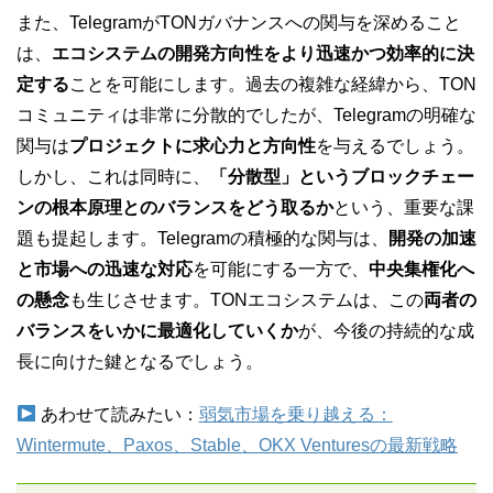
また、TelegramがTONガバナンスへの関与を深めること
は、
エコシステムの開発方向性をより迅速かつ効率的に決
定する
ことを可能にします。過去の複雑な経緯から、TON
コミュニティは非常に分散的でしたが、Telegramの明確な
関与は
プロジェクトに求心力と方向性
を与えるでしょう。
しかし、これは同時に、
「分散型」というブロックチェー
ンの根本原理とのバランスをどう取るか
という、重要な課
題も提起します。Telegramの積極的な関与は、
開発の加速
と市場への迅速な対応
を可能にする一方で、
中央集権化へ
の懸念
も生じさせます。TONエコシステムは、この
両者の
バランスをいかに最適化していくか
が、今後の持続的な成
長に向けた鍵となるでしょう。
あわせて読みたい：
弱気市場を乗り越える：
Wintermute、Paxos、Stable、OKX Venturesの最新戦略