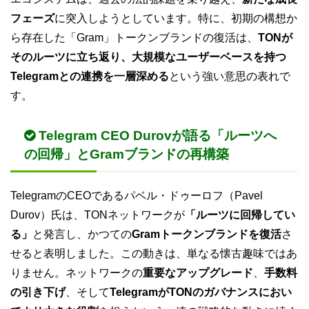
フェーズ
に突入しようとしています。特に、初期の構想か
ら存在した「Gram」トークンブランドの復活は、
TONが
そのルーツに立ち返り、大規模なユーザーベースを持つ
Telegramとの連携を一層深める
という強い意思の表れで
す。
Telegram CEO Durovが語る「ルーツへ
の回帰」とGramブランドの再構築
TelegramのCEOであるパベル・ドゥーロフ（Pavel
Durov）氏は、TONネットワークが
「ルーツに回帰してい
る」
と発言し、かつての
Gramトークンブランドを復活
さ
せると表明しました。この動きは、単なる懐古趣味ではあ
りません。ネットワークの
重要なアップグレード
、
手数料
の引き下げ
、そして
TelegramがTONのガバナンスにおい