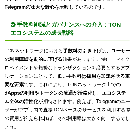
Telegramの壮大な野心
を示唆しているのです。
手数料削減とガバナンスへの介入：TON
エコシステムの成長戦略
TONネットワークにおける
手数料の引き下げ
は、
ユーザー
の利用障壁を劇的に下げる
効果があります。特に、マイク
ロペイメントや頻繁なトランザクションを必要とするアプ
リケーションにとって、低い手数料は
採用を加速させる重
要な要素
です。これにより、TONネットワーク上での
dAppsの利用やトークンの流通が活発化
し、
エコシステ
ム全体の活性化
が期待されます。例えば、Telegramのユー
ザーがアプリ内で直接TONベースのサービスを利用する際
の費用が抑えられれば、その利用率は大きく向上するでし
ょう。