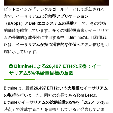
ビットコインが「デジタルゴールド」として認知される一
方で、イーサリアムは
分散型アプリケーション
（dApps）とDeFiエコシステムの基盤
として、その技術
的価値を確立しています。多くの機関投資家がイーサリア
ムの長期的な成長性に注目する中、BitmineのETH取得戦
略は、
イーサリアムが持つ潜在的な価値
への強い信頼を明
確に示しています。
Bitmineによる26,497 ETHの取得：イー
サリアム5%供給量目標の意図
Bitmineは、最近
26,497 ETHという大規模なイーサリアム
の取得
を行いました。同社の会長であるTom Leeは、
Bitmineが
イーサリアムの総供給量の5%
を「2026年のある
時点」で達成することを目標としていると発言していま