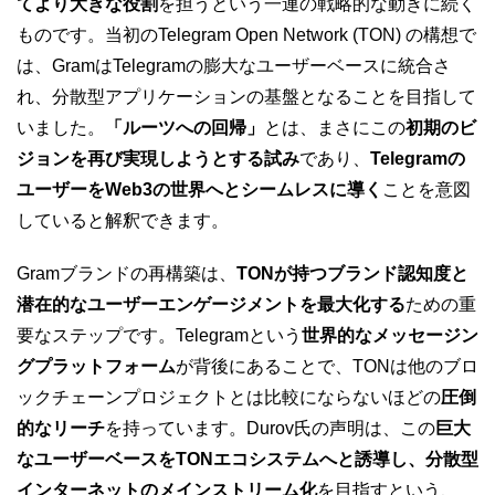
てより大きな役割
を担うという一連の戦略的な動きに続く
ものです。当初のTelegram Open Network (TON) の構想で
は、GramはTelegramの膨大なユーザーベースに統合さ
れ、分散型アプリケーションの基盤となることを目指して
いました。
「ルーツへの回帰」
とは、まさにこの
初期のビ
ジョンを再び実現しようとする試み
であり、
Telegramの
ユーザーをWeb3の世界へとシームレスに導く
ことを意図
していると解釈できます。
Gramブランドの再構築は、
TONが持つブランド認知度と
潜在的なユーザーエンゲージメントを最大化する
ための重
要なステップです。Telegramという
世界的なメッセージン
グプラットフォーム
が背後にあることで、TONは他のブロ
ックチェーンプロジェクトとは比較にならないほどの
圧倒
的なリーチ
を持っています。Durov氏の声明は、この
巨大
なユーザーベースをTONエコシステムへと誘導し、分散型
インターネットのメインストリーム化
を目指すという、