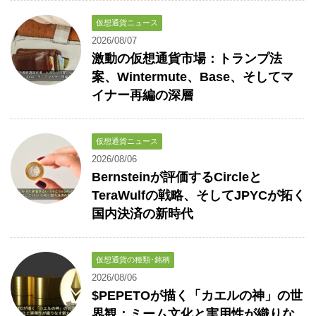
仮想通貨ニュース
2026/08/07
激動の仮想通貨市場：トランプ法
案、Wintermute、Base、そしてマ
イナー再編の深層
仮想通貨ニュース
2026/08/06
Bernsteinが評価するCircleと
TeraWulfの戦略、そしてJPYCが拓く
国内決済の新時代
仮想通貨の種類･銘柄
2026/08/06
$PEPETOが描く「カエルの神」の世
界観：ミーム文化と実用性が織りな