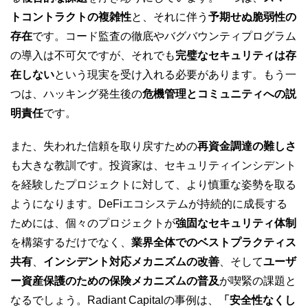
トコントラクトの複雑性
と、それに伴う
予期せぬ脆弱性の
存在
です。コード監査の徹底やバグバウンティプログラム
の導入は不可欠ですが、それでも
完璧なセキュリティは存
在しない
という現実を受け入れる必要があります。もう一
つは、ハッキング発生後の
危機管理とコミュニティへの説
明責任
です。
また、失われた信頼を取り戻すための
再資金調達の難しさ
も大きな教訓です。投資家は、セキュリティインシデント
を経験したプロジェクトに対して、より慎重な姿勢を取る
ようになります。DeFiエコシステムが持続的に成長する
ためには、個々のプロジェクトが
強固なセキュリティ体制
を構築するだけでなく、
業界全体でのベストプラクティス
共有
、
インシデント対応メカニズムの改善
、そして
ユーザ
ー資産保護のための保険メカニズムの普及
が喫緊の課題と
なるでしょう。Radiant Capitalの事例は、
「安全性なくし