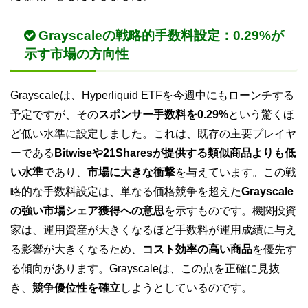
Grayscaleの戦略的手数料設定：0.29%が
示す市場の方向性
Grayscaleは、Hyperliquid ETFを今週中にもローンチする
予定ですが、その
スポンサー手数料を0.29%
という驚くほ
ど低い水準に設定しました。これは、既存の主要プレイヤ
ーである
Bitwiseや21Sharesが提供する類似商品よりも低
い水準
であり、
市場に大きな衝撃
を与えています。この戦
略的な手数料設定は、単なる価格競争を超えた
Grayscale
の強い市場シェア獲得への意思
を示すものです。機関投資
家は、運用資産が大きくなるほど手数料が運用成績に与え
る影響が大きくなるため、
コスト効率の高い商品
を優先す
る傾向があります。Grayscaleは、この点を正確に見抜
き、
競争優位性を確立
しようとしているのです。