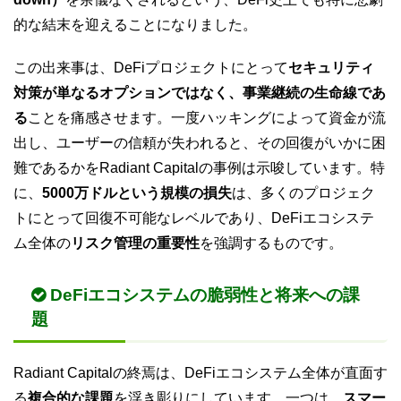
的な結末を迎えることになりました。
この出来事は、DeFiプロジェクトにとって
セキュリティ
対策が単なるオプションではなく、事業継続の生命線であ
る
ことを痛感させます。一度ハッキングによって資金が流
出し、ユーザーの信頼が失われると、その回復がいかに困
難であるかをRadiant Capitalの事例は示唆しています。特
に、
5000万ドルという規模の損失
は、多くのプロジェク
トにとって回復不可能なレベルであり、DeFiエコシステ
ム全体の
リスク管理の重要性
を強調するものです。
DeFiエコシステムの脆弱性と将来への課
題
Radiant Capitalの終焉は、DeFiエコシステム全体が直面す
る
複合的な課題
を浮き彫りにしています。一つは、
スマー