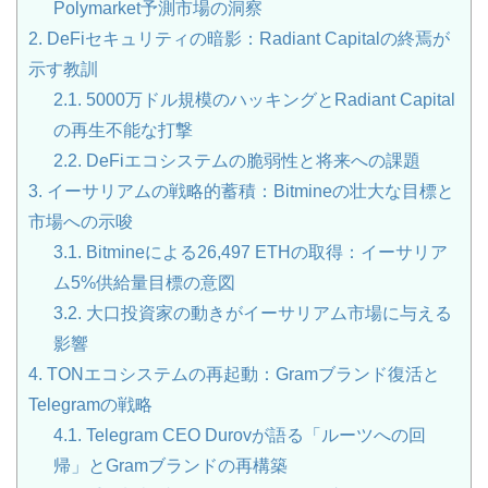
Polymarket予測市場の洞察
2.
DeFiセキュリティの暗影：Radiant Capitalの終焉が
示す教訓
2.1.
5000万ドル規模のハッキングとRadiant Capital
の再生不能な打撃
2.2.
DeFiエコシステムの脆弱性と将来への課題
3.
イーサリアムの戦略的蓄積：Bitmineの壮大な目標と
市場への示唆
3.1.
Bitmineによる26,497 ETHの取得：イーサリア
ム5%供給量目標の意図
3.2.
大口投資家の動きがイーサリアム市場に与える
影響
4.
TONエコシステムの再起動：Gramブランド復活と
Telegramの戦略
4.1.
Telegram CEO Durovが語る「ルーツへの回
帰」とGramブランドの再構築