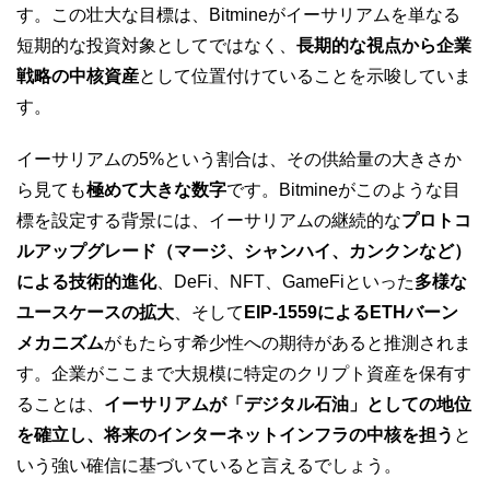
す。この壮大な目標は、Bitmineがイーサリアムを単なる
短期的な投資対象としてではなく、
長期的な視点から企業
戦略の中核資産
として位置付けていることを示唆していま
す。
イーサリアムの5%という割合は、その供給量の大きさか
ら見ても
極めて大きな数字
です。Bitmineがこのような目
標を設定する背景には、イーサリアムの継続的な
プロトコ
ルアップグレード（マージ、シャンハイ、カンクンなど）
による技術的進化
、DeFi、NFT、GameFiといった
多様な
ユースケースの拡大
、そして
EIP-1559によるETHバーン
メカニズム
がもたらす希少性への期待があると推測されま
す。企業がここまで大規模に特定のクリプト資産を保有す
ることは、
イーサリアムが「デジタル石油」としての地位
を確立し、将来のインターネットインフラの中核を担う
と
いう強い確信に基づいていると言えるでしょう。