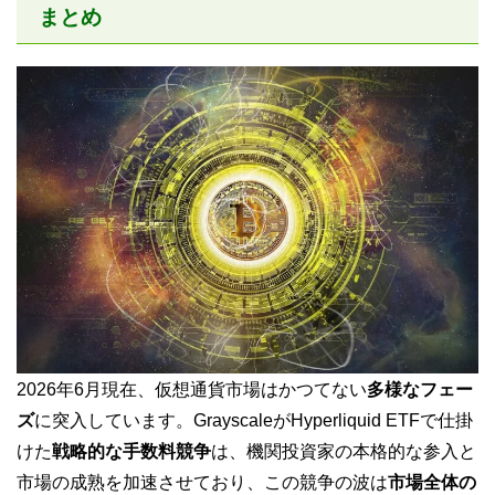
まとめ
2026年6月現在、仮想通貨市場はかつてない
多様なフェー
ズ
に突入しています。GrayscaleがHyperliquid ETFで仕掛
けた
戦略的な手数料競争
は、機関投資家の本格的な参入と
市場の成熟を加速させており、この競争の波は
市場全体の