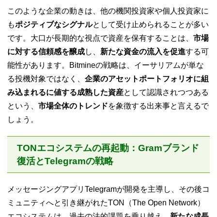
このような企業の動きは、他の機関投資家や個人投資家に
も
ポジティブなシグナル
として受け止められることが多い
です。大口が長期的な視点で資産を保有することは、
市場
に対する信頼感を醸成
し、
新たな資金の流入を促進
する可
能性があります。Bitmineの戦略は、イーサリアムが単な
る投機対象ではなく、
企業のアセットポートフォリオに組
み込まれるに値する成熟した資産
として認識されつつある
という、
市場全体のトレンド
を象徴する出来事と言えるで
しょう。
TONエコシステムの再起動：Gramブランド
復活とTelegramの戦略
メッセージングアプリTelegramが開発を主導し、その後コ
ミュニティへと引き継がれたTON（The Open Network）
エコシステムは、過去の法的課題を乗り越え、
新たな成長