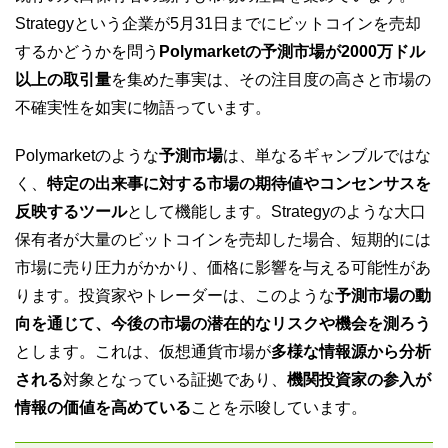
Strategyという企業が5月31日までにビットコインを売却
するかどうかを問う
Polymarketの予測市場が2000万ドル
以上の取引量
を集めた事実は、その注目度の高さと市場の
不確実性を如実に物語っています。
Polymarketのような
予測市場
は、単なるギャンブルではな
く、
特定の出来事に対する市場の期待値やコンセンサスを
反映するツール
として機能します。Strategyのような大口
保有者が大量のビットコインを売却した場合、短期的には
市場に売り圧力がかかり、価格に影響を与える可能性があ
ります。投資家やトレーダーは、このような
予測市場の動
向を通じて、今後の市場の潜在的なリスクや機会を測ろう
とします。これは、仮想通貨市場が
多様な情報源から分析
される
対象となっている証拠であり、
機関投資家の参入が
情報の価値を高めている
ことを示唆しています。