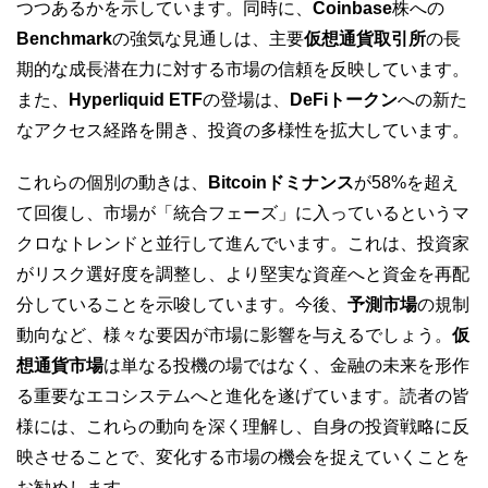
つつあるかを示しています。同時に、
Coinbase
株への
Benchmark
の強気な見通しは、主要
仮想通貨取引所
の長
期的な成長潜在力に対する市場の信頼を反映しています。
また、
Hyperliquid ETF
の登場は、
DeFiトークン
への新た
なアクセス経路を開き、投資の多様性を拡大しています。
これらの個別の動きは、
Bitcoinドミナンス
が58%を超え
て回復し、市場が「統合フェーズ」に入っているというマ
クロなトレンドと並行して進んでいます。これは、投資家
がリスク選好度を調整し、より堅実な資産へと資金を再配
分していることを示唆しています。今後、
予測市場
の規制
動向など、様々な要因が市場に影響を与えるでしょう。
仮
想通貨市場
は単なる投機の場ではなく、金融の未来を形作
る重要なエコシステムへと進化を遂げています。読者の皆
様には、これらの動向を深く理解し、自身の投資戦略に反
映させることで、変化する市場の機会を捉えていくことを
お勧めします。