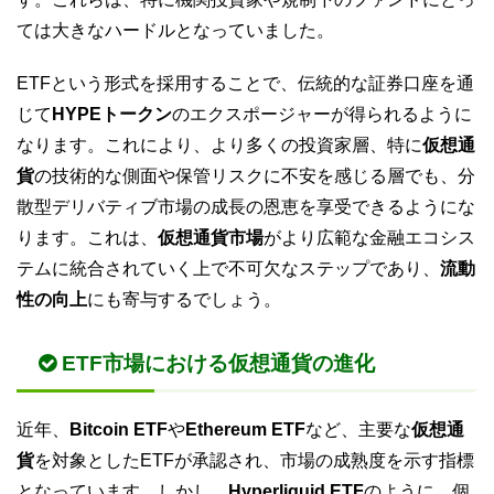
ては大きなハードルとなっていました。
ETFという形式を採用することで、伝統的な証券口座を通
じて
HYPEトークン
のエクスポージャーが得られるように
なります。これにより、より多くの投資家層、特に
仮想通
貨
の技術的な側面や保管リスクに不安を感じる層でも、分
散型デリバティブ市場の成長の恩恵を享受できるようにな
ります。これは、
仮想通貨市場
がより広範な金融エコシス
テムに統合されていく上で不可欠なステップであり、
流動
性の向上
にも寄与するでしょう。
ETF市場における仮想通貨の進化
近年、
Bitcoin ETF
や
Ethereum ETF
など、主要な
仮想通
貨
を対象としたETFが承認され、市場の成熟度を示す指標
となっています。しかし、
Hyperliquid ETF
のように、個