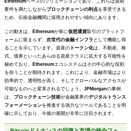
Ethereum
ベースのソリューションであり、これらは規制
要件を満たしながら
ブロックチェーンの利点
を享受できる
ため、伝統金融機関に採用されやすい傾向にあります。
この動きは、
Ethereum
が単に
仮想通貨
取引のプラットフ
ォームに留まらず、
次世代の金融インフラ
として機能し得
ることを示しています。資産の
トークン化
は、不動産、株
式、債券といったあらゆる資産クラスに拡大する可能性を
秘めており、
Ethereum
エコシステムはその中心的な役割
を担うことが期待されます。これにより、金融市場はより
効率的で、透明性が高く、そしてグローバルなアクセスが
可能なものへと変革されるでしょう。
JPMorgan
の事例
は、
ブロックチェーン技術
が金融業界の
デジタルトランス
フォーメーション
を推進する強力なツールであることを明
確に示しており、今後の展開が非常に注目されます。
Bitcoinドミナンスの回復と市場の統合フェ