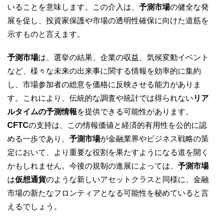
いることを意味します。この介入は、
予測市場
の健全な発
展を促し、投資家保護や市場の透明性確保に向けた道筋を
示すものと言えます。
予測市場
は、選挙の結果、企業の収益、気候変動イベント
など、様々な未来の出来事に関する情報を効率的に集約
し、市場参加者の総意を価格に反映させる能力がありま
す。これにより、伝統的な調査や統計では得られない
リア
ルタイムの予測情報
を提供できる可能性があります。
CFTC
の支持は、この情報価値と経済的有用性を公的に認
める一歩であり、
予測市場
が金融業界やビジネス戦略の策
定において、より重要な役割を果たすようになる道を開く
かもしれません。今後の規制の進展によっては、
予測市場
は
仮想通貨
のような新しいアセットクラスと同様に、金融
市場の新たなフロンティアとなる可能性を秘めていると言
えるでしょう。