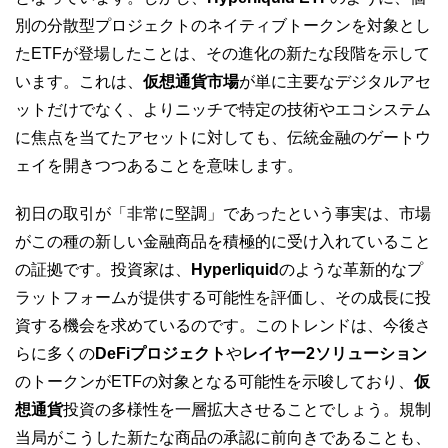
別の分散型プロジェクトのネイティブトークンを対象とし
たETFが登場したことは、その進化の新たな段階を示して
います。これは、
仮想通貨市場
が単に主要なデジタルアセ
ットだけでなく、よりニッチで特定の技術やエコシステム
に焦点を当てたアセットに対しても、伝統金融のゲートウ
ェイを開きつつあることを意味します。
初日の取引が「非常に堅調」であったという事実は、市場
がこの種の新しい金融商品を積極的に受け入れていること
の証拠です。投資家は、
Hyperliquid
のような革新的なプ
ラットフォームが提供する可能性を評価し、その成長に投
資する機会を求めているのです。このトレンドは、今後さ
らに多くの
DeFiプロジェクト
や
レイヤー2ソリューション
のトークンがETFの対象となる可能性を示唆しており、
仮
想通貨
投資の多様性を一層拡大させることでしょう。規制
当局がこうした新たな商品の承認に前向きであることも、