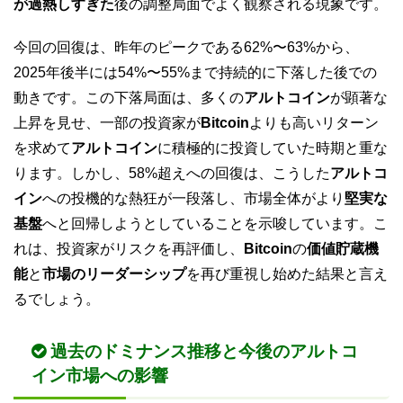
が過熱しすぎた
後の調整局面でよく観察される現象です。
今回の回復は、昨年のピークである62%〜63%から、
2025年後半には54%〜55%まで持続的に下落した後での
動きです。この下落局面は、多くの
アルトコイン
が顕著な
上昇を見せ、一部の投資家が
Bitcoin
よりも高いリターン
を求めて
アルトコイン
に積極的に投資していた時期と重な
ります。しかし、58%超えへの回復は、こうした
アルトコ
イン
への投機的な熱狂が一段落し、市場全体がより
堅実な
基盤
へと回帰しようとしていることを示唆しています。こ
れは、投資家がリスクを再評価し、
Bitcoin
の
価値貯蔵機
能
と
市場のリーダーシップ
を再び重視し始めた結果と言え
るでしょう。
過去のドミナンス推移と今後のアルトコ
イン市場への影響