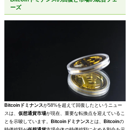
ーズ
Bitcoinドミナンス
が58%を超えて回復したというニュー
スは、
仮想通貨市場
が現在、重要な転換点を迎えているこ
とを示唆しています。
Bitcoinドミナンス
とは、
Bitcoin
の
時価総額が
仮想通貨
市場全体の時価総額に占める割合を示