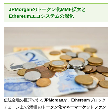
JPMorganのトークン化MMF拡大と
Ethereumエコシステムの深化
伝統金融の巨頭である
JPMorgan
が、
Ethereum
ブロック
チェーン上で2番目の
トークン化マネーマーケットファン