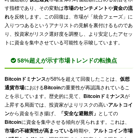
す指標であり、その変動は
市場のセンチメント
や
資金の流
れ
を反映します。この回復は、市場が「統合フェーズ」に
入りつつあるというアナリストの見解を裏付けるものであ
り、投資家がリスク選好度を調整し、より安定したアセッ
トに資金を集中させている可能性を示唆しています。
58%超えが示す市場トレンドの転換点
Bitcoinドミナンス
が58%を超えて回復したことは、
仮想
通貨市場
における
Bitcoin
の重要性が再認識されているこ
とを示しています。歴史的に見て、
Bitcoinドミナンス
が
上昇する局面では、投資家がよりリスクの高い
アルトコイ
ン
から資金を引き揚げ、
「安全な避難所」
としての
Bitcoin
に資金を集中させる傾向が見られます。これは、
市場の不確実性が高まっている
時期や、
アルトコイン市場