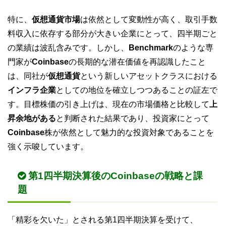
特に、
仮想通貨市場
は依然として変動性が高く、取引手数
料収入に依存する部分が大きい企業にとって、四半期ごと
の業績は波乱含みです。しかし、
Benchmark
のような専
門家が
Coinbase
の長期的な潜在価値を再認識したこと
は、同社が
仮想通貨
という新しいアセットクラスにおける
インフラ企業
としての地位を確立しつつあることの証左で
す。目標株価の引き上げは、現在の市場価格と比較して
上
昇余地がある
と判断された結果であり、投資家にとって
Coinbase
株が依然として魅力的な投資対象であることを
強く示唆しています。
第1四半期決算後のCoinbaseの戦略と課
題
「精彩を欠いた」とされる第1四半期決算を受けて、