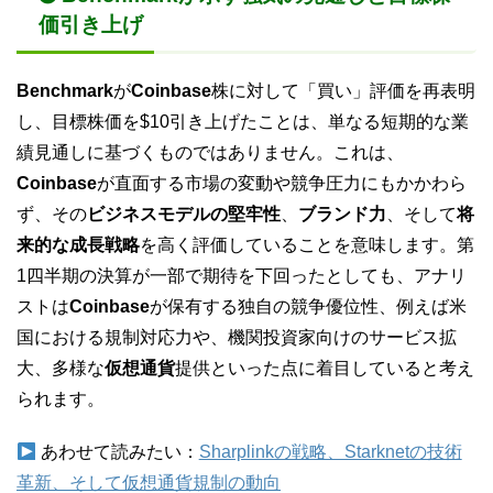
価引き上げ
Benchmark
が
Coinbase
株に対して「買い」評価を再表明
し、目標株価を$10引き上げたことは、単なる短期的な業
績見通しに基づくものではありません。これは、
Coinbase
が直面する市場の変動や競争圧力にもかかわら
ず、その
ビジネスモデルの堅牢性
、
ブランド力
、そして
将
来的な成長戦略
を高く評価していることを意味します。第
1四半期の決算が一部で期待を下回ったとしても、アナリ
ストは
Coinbase
が保有する独自の競争優位性、例えば米
国における規制対応力や、機関投資家向けのサービス拡
大、多様な
仮想通貨
提供といった点に着目していると考え
られます。
あわせて読みたい：
Sharplinkの戦略、Starknetの技術
革新、そして仮想通貨規制の動向