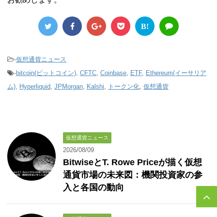
B!
-
仮想通貨ニュース
-
bitcoin(ビットコイン)
,
CFTC
,
Coinbase
,
ETF
,
Ethereum(イーサリア
ム)
,
Hyperliquid
,
JPMorgan
,
Kalshi
,
トークン化
,
仮想通貨
仮想通貨ニュース
2026/08/09
BitwiseとT. Rowe Priceが描く仮想
通貨市場の未来図：機関投資家の参
入と各国の動向