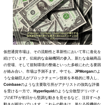
仮想通貨市場は、その流動性と革新性において常に進化を
続けています。伝統的な金融機関の参入、新たな金融商品
の登場、そして規制環境の整備といった多岐にわたる要因
が絡み合い、市場は予測不ます。中でも、
JPMorgan
のよ
うな金融巨人がブロックチェーン技術を本格的に導入し、
Coinbase
のような主要取引所がアナリストの強気な評価
を受ける一方で、
Hyperliquid
のような分散型デリバティ
ブのETFが初日から堅調な動きを見せるなど、注目すべき
動きが相次いでいます。これらの動きは、単なる投機的な