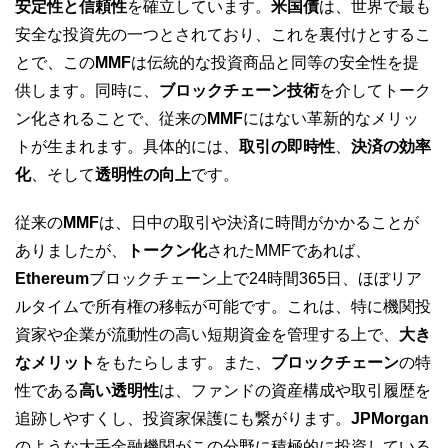
安定性と信頼性
を確立しています。
米国債
は、世界で最も
安全な投資先の一つとされており、これを裏付けとするこ
とで、この
MMF
は伝統的な投資商品と同等の安全性を提
供します。同時に、
ブロックチェーン技術
を介してトーク
ン化されることで、従来の
MMF
にはない革新的なメリッ
トが生まれます。具体的には、
取引の即時性
、
決済の効率
化
、そして
透明性の向上
です。
従来の
MMF
は、日中の取引や決済に時間がかかることが
ありましたが、
トークン化
されたMMFであれば、
Ethereum
ブロックチェーン上で24時間365日、ほぼリア
ルタイムで所有権の移転が可能です。これは、特に機関投
資家や企業が流動性の高い短期資金を管理する上で、
大き
なメリット
をもたらします。また、
ブロックチェーン
の特
性である
高い透明性
は、ファンドの資産構成や取引履歴を
追跡しやすくし、投資家保護にも繋がります。
JPMorgan
のような大手金融機関がこの分野に積極的に投資している