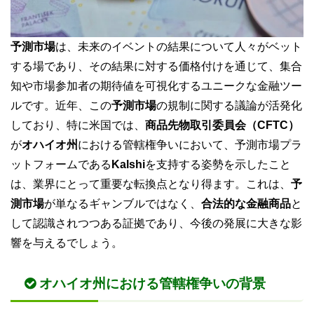
予測市場
は、未来のイベントの結果について人々がベット
する場であり、その結果に対する価格付けを通じて、集合
知や市場参加者の期待値を可視化するユニークな金融ツー
ルです。近年、この
予測市場
の規制に関する議論が活発化
しており、特に米国では、
商品先物取引委員会（CFTC）
が
オハイオ州
における管轄権争いにおいて、予測市場プラ
ットフォームである
Kalshi
を支持する姿勢を示したこと
は、業界にとって重要な転換点となり得ます。これは、
予
測市場
が単なるギャンブルではなく、
合法的な金融商品
と
して認識されつつある証拠であり、今後の発展に大きな影
響を与えるでしょう。
オハイオ州における管轄権争いの背景