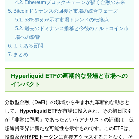
4.2.
Ethereumブロックチェーンが描く金融の未来
5.
Bitcoinドミナンスの回復と市場の統合フェーズ
5.1.
58%超えが示す市場トレンドの転換点
5.2.
過去のドミナンス推移と今後のアルトコイン市
場への影響
6.
よくある質問
7.
まとめ
Hyperliquid ETFの画期的な登場と市場への
インパクト
分散型金融（DeFi）の領域から生まれた革新的な動きと
して、
Hyperliquid ETF
が市場に投入され、その初日取引
が「非常に堅調」であったというアナリストの評価は、仮
想通貨業界に新たな可能性を示すものです。このETFは、
投資家が
HYPEトークン
に直接アクセスすることなく、そ