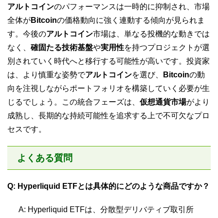
アルトコイン
のパフォーマンスは一時的に抑制され、市場
全体が
Bitcoin
の価格動向に強く連動する傾向が見られま
す。今後の
アルトコイン
市場は、単なる投機的な動きでは
なく、
確固たる技術基盤
や
実用性
を持つプロジェクトが選
別されていく時代へと移行する可能性が高いです。投資家
は、より慎重な姿勢で
アルトコイン
を選び、
Bitcoin
の動
向を注視しながらポートフォリオを構築していく必要が生
じるでしょう。この統合フェーズは、
仮想通貨市場
がより
成熟し、長期的な持続可能性を追求する上で不可欠なプロ
セスです。
よくある質問
Q: Hyperliquid ETFとは具体的にどのような商品ですか？
A: Hyperliquid ETFは、分散型デリバティブ取引所