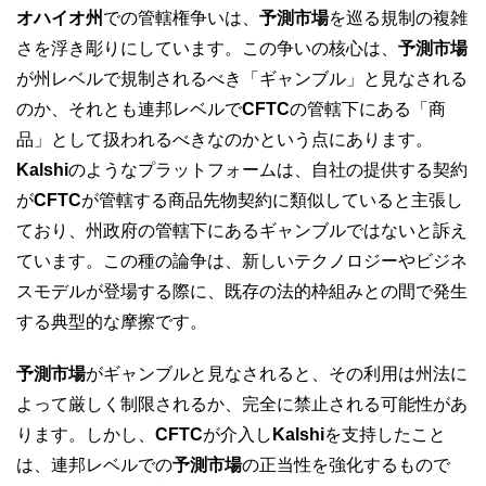
オハイオ州
での管轄権争いは、
予測市場
を巡る規制の複雑
さを浮き彫りにしています。この争いの核心は、
予測市場
が州レベルで規制されるべき「ギャンブル」と見なされる
のか、それとも連邦レベルで
CFTC
の管轄下にある「商
品」として扱われるべきなのかという点にあります。
Kalshi
のようなプラットフォームは、自社の提供する契約
が
CFTC
が管轄する商品先物契約に類似していると主張し
ており、州政府の管轄下にあるギャンブルではないと訴え
ています。この種の論争は、新しいテクノロジーやビジネ
スモデルが登場する際に、既存の法的枠組みとの間で発生
する典型的な摩擦です。
予測市場
がギャンブルと見なされると、その利用は州法に
よって厳しく制限されるか、完全に禁止される可能性があ
ります。しかし、
CFTC
が介入し
Kalshi
を支持したこと
は、連邦レベルでの
予測市場
の正当性を強化するもので