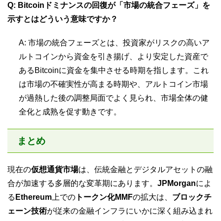
Q: Bitcoinドミナンスの回復が「市場の統合フェーズ」を
示すとはどういう意味ですか？
A: 市場の統合フェーズとは、投資家がリスクの高いア
ルトコインから資金を引き揚げ、より安定した資産で
あるBitcoinに資金を集中させる時期を指します。これ
は市場の不確実性が高まる時期や、アルトコイン市場
が過熱した後の調整局面でよく見られ、市場全体の健
全化と成熟を促す動きです。
まとめ
現在の
仮想通貨市場
は、伝統金融とデジタルアセットの融
合が加速する多層的な変革期にあります。
JPMorgan
によ
る
Ethereum
上での
トークン化MMF
の拡大は、
ブロックチ
ェーン技術
が従来の金融インフラにいかに深く組み込まれ