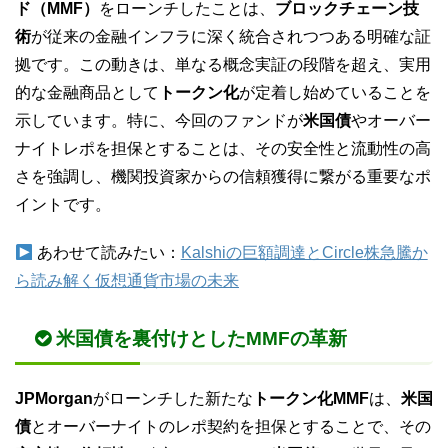
ド（MMF）
をローンチしたことは、
ブロックチェーン技
術
が従来の金融インフラに深く統合されつつある明確な証
拠です。この動きは、単なる概念実証の段階を超え、実用
的な金融商品として
トークン化
が定着し始めていることを
示しています。特に、今回のファンドが
米国債
やオーバー
ナイトレポを担保とすることは、その安全性と流動性の高
さを強調し、機関投資家からの信頼獲得に繋がる重要なポ
イントです。
あわせて読みたい：
Kalshiの巨額調達とCircle株急騰か
ら読み解く仮想通貨市場の未来
米国債を裏付けとしたMMFの革新
JPMorgan
がローンチした新たな
トークン化MMF
は、
米国
債
とオーバーナイトのレポ契約を担保とすることで、その