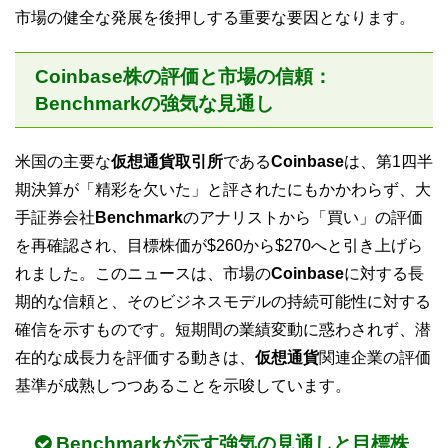
市場の健全な発展を後押しする重要な要因となります。
Coinbase株の評価と市場の信頼：
Benchmarkの強気な見通し
米国の主要な
仮想通貨取引所
である
Coinbase
は、第1四半
期決算が「精彩を欠いた」と評されたにもかかわらず、大
手証券会社
Benchmark
のアナリストから「買い」の評価
を再確認され、目標株価が$260から$270へと引き上げら
れました。このニュースは、市場の
Coinbase
に対する長
期的な信頼と、そのビジネスモデルの持続可能性に対する
確信を示すものです。短期間の業績変動に惑わされず、潜
在的な成長力を評価する動きは、
仮想通貨
関連企業の評価
基準が成熟しつつあることを示唆しています。
Benchmarkが示す強気の見通しと目標株