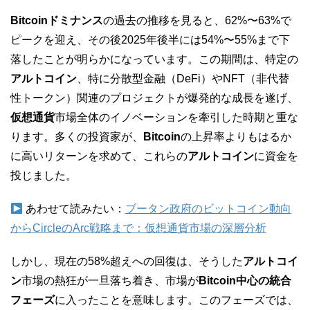
Bitcoinドミナンス
の過去の推移を見ると、62%〜63%で
ピークを迎え、その後2025年後半には54%〜55%まで下
落したことが明らかになっています。この期間は、特定の
アルトコイン
、特に分散型金融（DeFi）やNFT（非代替
性トークン）関連のプロジェクトが爆発的な成長を遂げ、
仮想通貨
市場全体のイノベーションを牽引した時期と重な
ります。多くの投資家が、
Bitcoin
の上昇率よりもはるか
に高いリターンを求めて、これらの
アルトコイン
に資金を
投じました。
あわせて読みたい：
ブータン政府のビットコイン動向
からCircleのArc戦略まで：仮想通貨市場の深層分析
しかし、現在の58%超えへの回復は、そうした
アルトコイ
ン
市場の熱狂が一旦落ち着き、市場が
Bitcoin中心の統合
フェーズ
に入ったことを意味します。このフェーズでは、