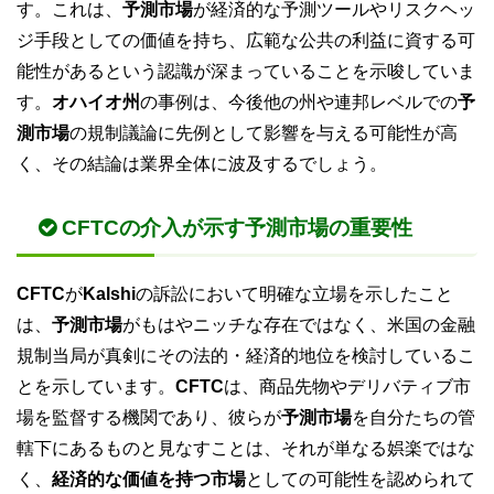
す。これは、
予測市場
が経済的な予測ツールやリスクヘッ
ジ手段としての価値を持ち、広範な公共の利益に資する可
能性があるという認識が深まっていることを示唆していま
す。
オハイオ州
の事例は、今後他の州や連邦レベルでの
予
測市場
の規制議論に先例として影響を与える可能性が高
く、その結論は業界全体に波及するでしょう。
CFTCの介入が示す予測市場の重要性
CFTC
が
Kalshi
の訴訟において明確な立場を示したこと
は、
予測市場
がもはやニッチな存在ではなく、米国の金融
規制当局が真剣にその法的・経済的地位を検討しているこ
とを示しています。
CFTC
は、商品先物やデリバティブ市
場を監督する機関であり、彼らが
予測市場
を自分たちの管
轄下にあるものと見なすことは、それが単なる娯楽ではな
く、
経済的な価値を持つ市場
としての可能性を認められて