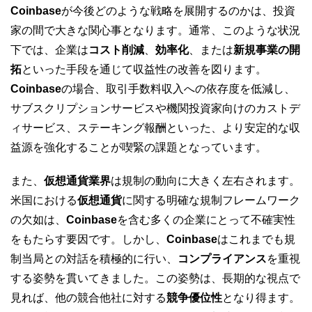
Coinbase
が今後どのような戦略を展開するのかは、投資
家の間で大きな関心事となります。通常、このような状況
下では、企業は
コスト削減
、
効率化
、または
新規事業の開
拓
といった手段を通じて収益性の改善を図ります。
Coinbase
の場合、取引手数料収入への依存度を低減し、
サブスクリプションサービスや機関投資家向けのカストデ
ィサービス、ステーキング報酬といった、より安定的な収
益源を強化することが喫緊の課題となっています。
また、
仮想通貨業界
は規制の動向に大きく左右されます。
米国における
仮想通貨
に関する明確な規制フレームワーク
の欠如は、
Coinbase
を含む多くの企業にとって不確実性
をもたらす要因です。しかし、
Coinbase
はこれまでも規
制当局との対話を積極的に行い、
コンプライアンス
を重視
する姿勢を貫いてきました。この姿勢は、長期的な視点で
見れば、他の競合他社に対する
競争優位性
となり得ます。