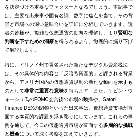
を決定づける重要なファクターとなるでしょう。本記事で
は、主要な出来事や固有名詞、数字に焦点を当て、その背
景と市場への深い意味合いを詳細に分析していきます。読
者の皆様が、複雑な仮想通貨の動向を理解し、より
賢明な
判断を下すための洞察
を得られるよう、徹底的に掘り下げ
て解説します。
特に、イリノイ州で署名された新たなデジタル資産税法
は、その具体的な内容と「反暗号資産的」と評される背景
から、アメリカ国内の仮想通貨規制の新たな動向を示すも
のとして
非常に重要な意味
を持ちます。また、ケビン・ウ
ォーシュ氏のFOMC会合後の市場の動揺や、Satori
Finance DEXの閉鎖といった出来事は、仮想通貨市場が直
面する本質的な課題を浮き彫りにしています。これらの事
例を通して、今日の仮想通貨市場が直面する
多層的な挑戦
と機会
について深く考察を加えていきます。