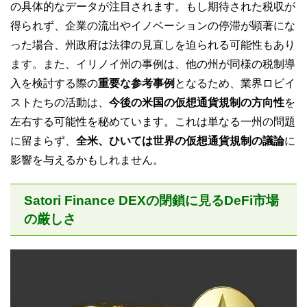
の具体的なデータが注目されます。もし期待された税収が
得られず、企業の流出やイノベーションの停滞が顕著にな
った場合、州政府は法律の見直しを迫られる可能性もあり
ます。また、イリノイ州の事例は、他の州が同様の税制導
入を検討する際の
重要な参考事例
となるため、業界ロビイ
ストたちの活動は、
今後の米国の仮想通貨規制の方向性
を
左右する可能性を秘めています。これは単なる一州の問題
に留まらず、
全米、ひいては世界の仮想通貨規制の議論
に
影響を与えるかもしれません。
Satori Finance DEXの閉鎖に見るDeFi市場
の厳しさ