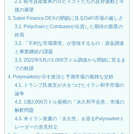
2.3.
暗号資産業界のロビイストたちの反対運動と今
後の展望
3.
Satori Finance DEXの閉鎖に見るDeFi市場の厳しさ
3.1.
PolychainとCoinbaseが出資した期待の新星の
終焉
3.2.
「不利な市場環境」が意味するもの：資金調達
と事業継続の課題
3.3.
2022年5月の1,000万ドル調達から閉鎖に至るま
での軌跡
4.
Polymarketが示す政治と予測市場の複雑な交錯
4.1.
トランプ氏発言が火をつけたイラン和平市場の
論争
4.2.
1億2,000万ドル規模の「永久和平合意」市場の
解釈問題
4.3.
米イラン覚書の「永久性」を巡るPolymarketト
レーダーの意見対立