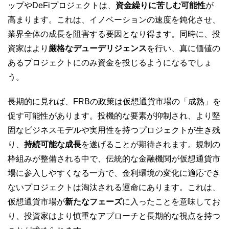
ップやDeFiプロジェクトは、
資金繰りに苦しむ可能性
が
高まります。これは、イノベーションの速度を鈍化させ、
業界全体の成長を阻害する要因となり得ます。同時に、投
資家はより
厳格なデューデリジェンス
を行い、真に価値の
あるプロジェクトにのみ資金を投じるようになるでしょ
う。
長期的に見れば、FRBの政策は仮想通貨市場の「成熟」を
促す可能性があります。投機的な要素が抑制され、より堅
固なビジネスモデルや実用性を持つプロジェクトが生き残
り、
持続可能な成長
を遂げることが期待されます。規制の
枠組みが整備される中で、伝統的な金融機関が仮想通貨市
場に参入しやすくなる一方で、金利環境の変化に適応でき
ないプロジェクトは淘汰される運命にあります。これは、
仮想通貨市場が
新たなフェーズ
に入ったことを意味してお
り、投資家はより慎重なアプローチと長期的な視点を持つ