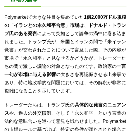
Polymarketで大きな注目を集めていた
1億2,000万ドル規模
の「イランとの永久和平合意」市場
は、
ドナルド・トラン
プ氏のある発言
によって突如として論争の渦中に巻き込ま
れました。トランプ氏が、米国とイランの間で「米イラン
覚書」が交わされたことについて言及した際、その内容が
市場で「永久和平」と見なせるかどうかが、トレーダーた
ちの間で激しい議論の対象となったのです。政治家の
一言
一句が市場に与える影響
の大きさを再認識させる出来事で
あり、特に地政学的な問題においては、その解釈が非常に
複雑になることを示しています。
トレーダーたちは、トランプ氏の
具体的な発言のニュアン
ス
や、過去の外交慣例、そして「永久和平」という言葉の
法的な意味合いを巡って意見を戦わせました。Polymarket
の市場ルールに基づけば、特定の条件が満たされた場合に