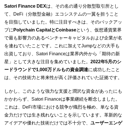
Satori Finance DEX
は、その名の通り分散型取引所とし
て、DeFi（分散型金融）エコシステムの一翼を担うこと
を目指していました。特に注目すべきは、そのバックアッ
プに
Polychain CapitalとCoinbase
という、仮想通貨業界
で最も影響力のあるベンチャーキャピタルおよび企業が名
を連ねていたことです。これに加えてJumpなどの大手も
出資しており、Satori Financeは業界内外から「期待の新
星」として大きな注目を集めていました。
2022年5月のシ
ードラウンドで1,000万ドルもの資金調達
に成功したこと
は、その技術力と将来性が高く評価されていた証拠です。
しかし、このような強力な支援と潤沢な資金があったにも
かかわらず、Satori Financeは事業継続を断念しました。
これは、DeFi市場における競争が熾烈を極め、単なる資
金力だけでは生き残れないことを示しています。革新的な
アイデアや優れた技術だけでは不十分で、
ユーザーエンゲ