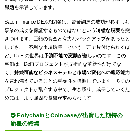
課題
を示唆しています。
Satori Finance DEXの閉鎖は、資金調達の成功が必ずしも
事業の成功を保証するものではないという
冷徹な現実
を突
きつけます。巨額の資金と有力なバックアップがあったと
しても、「不利な市場環境」という一言で片付けられるほ
ど、DeFiの世界は
予測不能で変動が激しい
のです。この
事例は、DeFiプロジェクトが技術的な革新性だけでな
く、
持続可能なビジネスモデル
と
市場の変化への適応能力
を兼ね備えていることの重要性を強調しています。多くの
プロジェクトが乱立する中で、生き残り、成長していくた
めには、より強固な基盤が求められます。
PolychainとCoinbaseが出資した期待の
新星の終焉