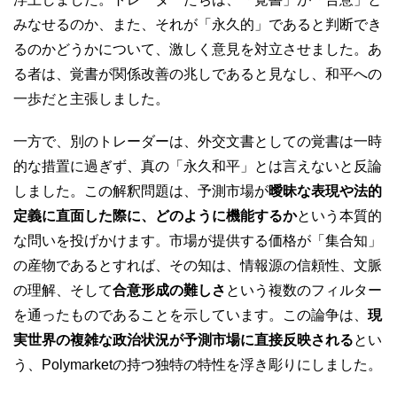
みなせるのか、また、それが「永久的」であると判断でき
るのかどうかについて、激しく意見を対立させました。あ
る者は、覚書が関係改善の兆しであると見なし、和平への
一歩だと主張しました。
一方で、別のトレーダーは、外交文書としての覚書は一時
的な措置に過ぎず、真の「永久和平」とは言えないと反論
しました。この解釈問題は、予測市場が
曖昧な表現や法的
定義に直面した際に、どのように機能するか
という本質的
な問いを投げかけます。市場が提供する価格が「集合知」
の産物であるとすれば、その知は、情報源の信頼性、文脈
の理解、そして
合意形成の難しさ
という複数のフィルター
を通ったものであることを示しています。この論争は、
現
実世界の複雑な政治状況が予測市場に直接反映される
とい
う、Polymarketの持つ独特の特性を浮き彫りにしました。