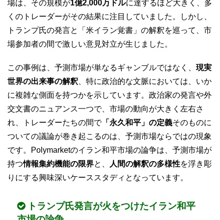
場は、その規模が
1億2,000万ドル
に達するほど大きく、多
くのトレーダーがその結果に注目していました。しかし、
トランプ氏の発言と「米イラン覚書」の解釈を巡って、市
場参加者の間で激しい意見対立が生じました。
この事例は、予測市場が単なるギャンブルではなく、
現実
世界の出来事の解釈
、特に政治的な文脈においては、いか
に複雑な側面を持つかを示しています。政治家の発言や外
交文書のニュアンス一つで、市場の動向が大きく左右さ
れ、トレーダーたちの間で
「永久和平」の定義
そのものに
ついての議論が巻き起こるのは、予測市場ならではの現象
です。Polymarketのイラン和平市場の論争は、予測市場が
持つ
情報集約機能の限界
と、
人間の解釈の多様性
を浮き彫
りにする興味深いケーススタディとなっています。
トランプ氏発言が火をつけたイラン和平
市場の論争