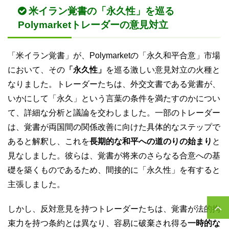
米イラン覚書の「永久性」を巡る
Polymarketトレーダーの意見対立
「米イラン覚書」が、Polymarketの「永久和平合意」市場
において、その
「永久性」
を巡る激しい意見対立の火種と
なりました。トレーダーたちは、外交文書である覚書が、
いかにして「永久」という言葉の条件を満たすのかについ
て、詳細な分析と議論を交わしました。一部のトレーダー
は、覚書が両国間の関係改善に向けた具体的なステップで
あると解釈し、これを
長期的な和平への道のりの始まり
と
見なしました。彼らは、覚書が将来のさらなる合意への基
礎を築くものであるため、間接的に「永久性」を有すると
主張しました。
しかし、反対意見を持つトレーダーたちは、覚書が法的拘
束力を持つ条約とは異なり、容易に破棄され得る
一時的な