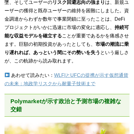
墜、そしてユーザーの
リスク回避志向の強まり
は、新規ユ
ーザーの獲得と既存ユーザーの維持を困難にしました。資
金調達からわずか数年で事業閉鎖に至ったことは、DeFi
プロジェクトがいかに迅速に市場の変化に適応し、
持続可
能な収益モデルを確立する
ことが重要であるかを痛感させ
ます。巨額の初期投資があったとしても、
市場の潮流に乗
り遅れれば、あっという間にその勢いを失う
という厳しさ
が、この軌跡から読み取れます。
あわせて読みたい：
WLFIとUFCの提携が示す仮想通貨
の未来：地政学リスクから耐量子技術まで
Polymarketが示す政治と予測市場の複雑な
交錯