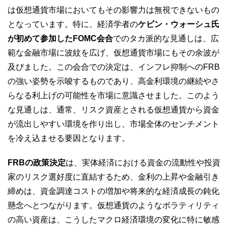
は仮想通貨市場においてもその影響力は無視できないもの
となっています。特に、経済学者の
ケビン・ウォーシュ氏
が初めて参加したFOMC会合
でのタカ派的な見通しは、広
範な金融市場に波紋を広げ、仮想通貨市場にもその余波が
及びました。この会合での決定は、インフレ抑制へのFRB
の強い姿勢を示唆するものであり、高金利環境の継続やさ
らなる利上げの可能性を市場に意識させました。このよう
な見通しは、通常、リスク資産とされる仮想通貨から資金
が流出しやすい環境を作り出し、市場全体のセンチメント
を冷え込ませる要因となります。
FRBの政策決定
は、実体経済における資金の流動性や投資
家のリスク選好度に直結するため、金利の上昇や金融引き
締めは、資金調達コストの増加や将来的な経済成長の鈍化
懸念へとつながります。仮想通貨のようなボラティリティ
の高い資産は、こうしたマクロ経済環境の変化に特に敏感