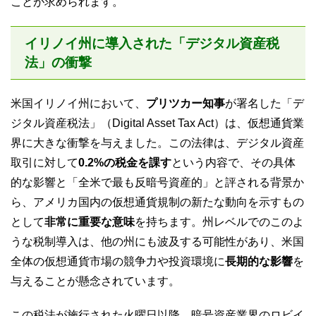
ことが求められます。
イリノイ州に導入された「デジタル資産税
法」の衝撃
米国イリノイ州において、
プリツカー知事
が署名した「デ
ジタル資産税法」（Digital Asset Tax Act）は、仮想通貨業
界に大きな衝撃を与えました。この法律は、デジタル資産
取引に対して
0.2%の税金を課す
という内容で、その具体
的な影響と「全米で最も反暗号資産的」と評される背景か
ら、アメリカ国内の仮想通貨規制の新たな動向を示すもの
として
非常に重要な意味
を持ちます。州レベルでのこのよ
うな税制導入は、他の州にも波及する可能性があり、米国
全体の仮想通貨市場の競争力や投資環境に
長期的な影響
を
与えることが懸念されています。
この税法が施行された火曜日以降、暗号資産業界のロビイ