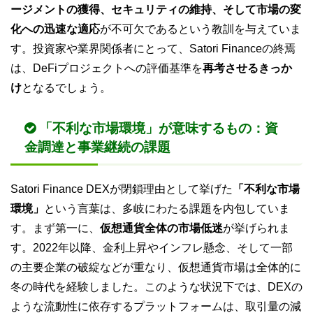
ージメントの獲得、セキュリティの維持、そして市場の変
化への迅速な適応
が不可欠であるという教訓を与えていま
す。投資家や業界関係者にとって、Satori Financeの終焉
は、DeFiプロジェクトへの評価基準を
再考させるきっか
け
となるでしょう。
「不利な市場環境」が意味するもの：資
金調達と事業継続の課題
Satori Finance DEXが閉鎖理由として挙げた
「不利な市場
環境」
という言葉は、多岐にわたる課題を内包していま
す。まず第一に、
仮想通貨全体の市場低迷
が挙げられま
す。2022年以降、金利上昇やインフレ懸念、そして一部
の主要企業の破綻などが重なり、仮想通貨市場は全体的に
冬の時代を経験しました。このような状況下では、DEXの
ような流動性に依存するプラットフォームは、取引量の減