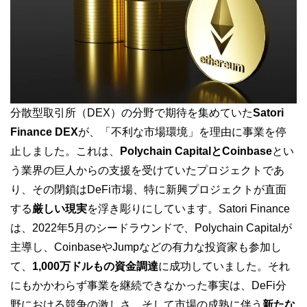
分散型取引所（DEX）の分野で期待を集めていた
Satori
Finance DEX
が、「不利な市場環境」を理由に事業を停
止しました。これは、
Polychain CapitalとCoinbase
とい
う業界の巨人からの支援を受けていたプロジェクトであ
り、その閉鎖はDeFi市場、特に新興プロジェクトが直面
する
厳しい現実
を浮き彫りにしています。Satori Finance
は、2022年5月のシードラウンドで、Polychain Capitalが
主導し、CoinbaseやJumpなどの有力な投資家も参加し
て、
1,000万ドルもの資金調達
に成功していました。それ
にもかかわらず事業を継続できなかった事実は、DeFi分
野における競争の激しさ、そして市場の成熟に伴う
新たな