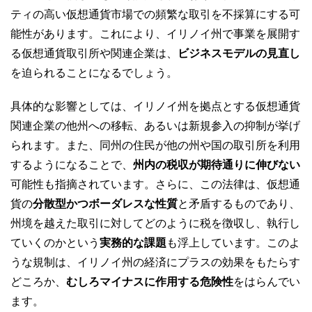
ティの高い仮想通貨市場での頻繁な取引を不採算にする可
能性があります。これにより、イリノイ州で事業を展開す
る仮想通貨取引所や関連企業は、
ビジネスモデルの見直し
を迫られることになるでしょう。
具体的な影響としては、イリノイ州を拠点とする仮想通貨
関連企業の他州への移転、あるいは新規参入の抑制が挙げ
られます。また、同州の住民が他の州や国の取引所を利用
するようになることで、
州内の税収が期待通りに伸びない
可能性も指摘されています。さらに、この法律は、仮想通
貨の
分散型かつボーダレスな性質
と矛盾するものであり、
州境を越えた取引に対してどのように税を徴収し、執行し
ていくのかという
実務的な課題
も浮上しています。このよ
うな規制は、イリノイ州の経済にプラスの効果をもたらす
どころか、
むしろマイナスに作用する危険性
をはらんでい
ます。