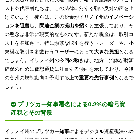
ストや代表者たちは、この法律に対する強い反対の声を上
げています。彼らは、この税金がイリノイ州の
イノベーシ
ョンを阻害し、関連企業の流出を招く
と主張しており、そ
の懸念は非常に現実的なものです。新たな税金は、取引コ
ストを増加させ、特に頻繁な取引を行うトレーダーや、小
規模な取引を多数行うユーザーにとって
大きな負担
となる
でしょう。イリノイ州の今回の動きは、地方自治体が財源
確保のために仮想通貨に注目する傾向を示しており、今後
の各州の規制動向を予測する上で
重要な先行事例
となるで
しょう。
プリツカー知事署名による0.2%の暗号資
産税とその背景
イリノイ州の
プリツカー知事
によるデジタル資産税法への