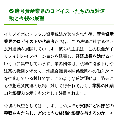
暗号資産業界のロビイストたちの反対運
動と今後の展望
イリノイ州のデジタル資産税法が署名された後、
暗号資産
業界のロビイストや代表者たち
は、この法律に対する強い
反対運動を展開しています。彼らの主張は、この税金がイ
リノイ州の
イノベーションを阻害し、経済成長を妨げる
と
いう点に集中しています。業界団体は、税率の引き下げや
法案の撤回を求めて、州議会議員や関係機関への働きかけ
を強化している模様です。このような反対運動は、過去に
も仮想通貨関連の規制に対して行われており、
業界の団結
力と影響力
を示すものとして注目されます。
今後の展望としては、まず、この法律が
実際にどれほどの
税収をもたらし、どのような経済的影響を与えるのか
、そ