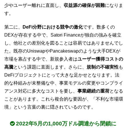
少やユーザー離れに直面し、
収益源の確保が困難
になりま
す。
第二に、
DeFi分野における競争の激化
です。数多くの
DEXが存在する中で、Satori Financeが独自の強みを確立
し、他社との差別化を図ることは容易ではありませんでし
た。既存のUniswapやPancakeswapのような大手DEXが
市場を寡占する中で、新規参入者は
ユーザー獲得コストの
高騰
という課題に直面します。さらに、
規制の不確実性
も
DeFiプロジェクトにとって大きな足かせとなります。法
的な枠組みが未整備な中、事業モデルの変更やコンプライ
アンス対応に多大なコストを要し、
事業継続の重荷
となる
ことがあります。これら複合的な要因が、「不利な市場環
境」という言葉の裏に隠されているのです。
2022年5月の1,000万ドル調達から閉鎖に