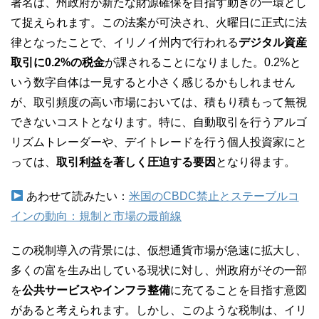
署名は、州政府が新たな財源確保を目指す動きの一環とし
て捉えられます。この法案が可決され、火曜日に正式に法
律となったことで、イリノイ州内で行われる
デジタル資産
取引に0.2%の税金
が課されることになりました。0.2%と
いう数字自体は一見すると小さく感じるかもしれません
が、取引頻度の高い市場においては、積もり積もって無視
できないコストとなります。特に、自動取引を行うアルゴ
リズムトレーダーや、デイトレードを行う個人投資家にと
っては、
取引利益を著しく圧迫する要因
となり得ます。
あわせて読みたい：
米国のCBDC禁止とステーブルコ
インの動向：規制と市場の最前線
この税制導入の背景には、仮想通貨市場が急速に拡大し、
多くの富を生み出している現状に対し、州政府がその一部
を
公共サービスやインフラ整備
に充てることを目指す意図
があると考えられます。しかし、このような税制は、イリ