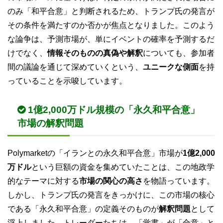
のみ「和平合意」と判断されるため、トランプ氏の発言が
その条件を満たすのか否かが焦点となりました。このよう
な論争は、予測市場が、単にイベントの確率を予測するだ
けでなく、
情報そのものの真偽や解釈
についても、参加者
間の議論を通じて深めていくという、
ユニークな側面
を持
っていることを示唆しています。
1億2,000万ドル規模の「永久和平合意」
市場の解釈問題
Polymarketの「イランとの永久和平合意」市場が
1億2,000
万ドル
という巨額の資金を集めていたことは、この地政学
的なテーマに対する
市場の関心の高さ
を物語っています。
しかし、トランプ氏の発言をきっかけに、この市場の核心
である「永久和平合意」の定義そのものが
解釈問題
として
浮上しました。トレーダーたちは、「覚書」が「合意」と