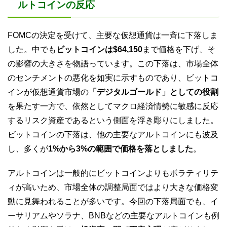
ルトコインの反応
FOMCの決定を受けて、主要な仮想通貨は一斉に下落しま
した。中でも
ビットコインは$64,150
まで価格を下げ、そ
の影響の大きさを物語っています。この下落は、市場全体
のセンチメントの悪化を如実に示すものであり、ビットコ
インが仮想通貨市場の
「デジタルゴールド」としての役割
を果たす一方で、依然としてマクロ経済情勢に敏感に反応
するリスク資産であるという側面を浮き彫りにしました。
ビットコインの下落は、他の主要なアルトコインにも波及
し、多くが
1%から3%の範囲で価格を落としました
。
アルトコインは一般的にビットコインよりもボラティリテ
ィが高いため、市場全体の調整局面ではより大きな価格変
動に見舞われることが多いです。今回の下落局面でも、イ
ーサリアムやソラナ、BNBなどの主要なアルトコインも例