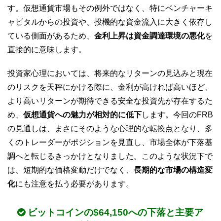
す。仮想通貨市場もその例外ではなく、特にベンチャーキ
ャピタルからの投資や、投機的な資金流入に大きく依存し
ている側面があるため、
金利上昇は資金調達環境の悪化
を
直接的に意味します。
投資家心理においては、将来的なリターンの見込みと現在
のリスクを天秤にかける際に、金利が高ければ高いほど、
より高いリターンが期待できる安全な投資先が存在するた
め、
仮想通貨への魅力が相対的に低下
します。今回のFRB
の見通しは、まさにそのような心理的な転換点となり、多
くのトレーダーがポジションを見直し、市場全体が下落基
調へと転じるきっかけとなりました。このような状況下で
は、短期的な価格変動だけでなく、
長期的な市場の構造変
化
にも注意を払う必要があります。
ビットコインの$64,150への下落と主要ア