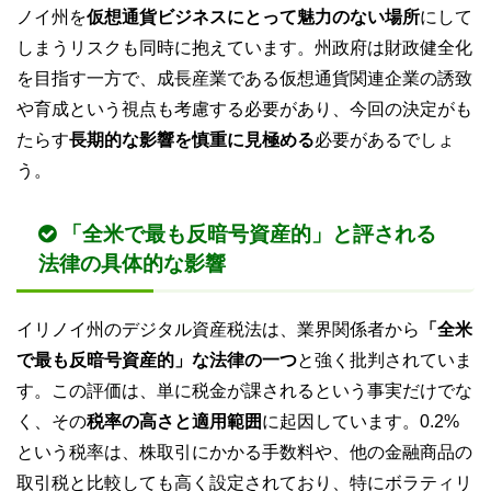
ノイ州を
仮想通貨ビジネスにとって魅力のない場所
にして
しまうリスクも同時に抱えています。州政府は財政健全化
を目指す一方で、成長産業である仮想通貨関連企業の誘致
や育成という視点も考慮する必要があり、今回の決定がも
たらす
長期的な影響を慎重に見極める
必要があるでしょ
う。
「全米で最も反暗号資産的」と評される
法律の具体的な影響
イリノイ州のデジタル資産税法は、業界関係者から
「全米
で最も反暗号資産的」な法律の一つ
と強く批判されていま
す。この評価は、単に税金が課されるという事実だけでな
く、その
税率の高さと適用範囲
に起因しています。0.2%
という税率は、株取引にかかる手数料や、他の金融商品の
取引税と比較しても高く設定されており、特にボラティリ