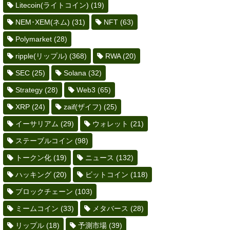
Litecoin(ライトコイン)
(19)
NEM･XEM(ネム)
(31)
NFT
(63)
Polymarket
(28)
ripple(リップル)
(368)
RWA
(20)
SEC
(25)
Solana
(32)
Strategy
(28)
Web3
(65)
XRP
(24)
zaif(ザイフ)
(25)
イーサリアム
(29)
ウォレット
(21)
ステーブルコイン
(98)
トークン化
(19)
ニュース
(132)
ハッキング
(20)
ビットコイン
(118)
ブロックチェーン
(103)
ミームコイン
(33)
メタバース
(28)
リップル
(18)
予測市場
(39)