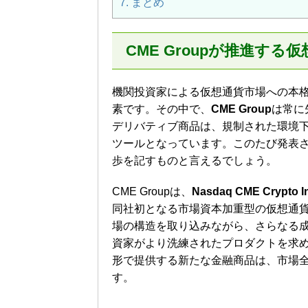
7.
まとめ
CME Groupが推進す
機関投資家による仮想通貨市場への本
素です。その中で、
CME Group
は常に
デリバティブ商品は、規制された環境
ツールとなっています。このたび発表
歩を記すものと言えるでしょう。
CME Groupは、
Nasdaq CME Crypto In
同社初となる市場資本加重型の仮想通
場の構造を取り込みながら、さらなる
資家がより洗練されたプロダクトを求める
形で提供する新たな金融商品は、市場
す。