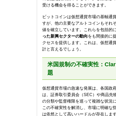
受ける機会を得ることができます。
ビットコインは仮想通貨市場の基軸通
すが、他の主要なアルトコインもそれ
値を確立しています。これらを包括的
った新興セクターの動向
をも間接的に
クセスを提供します。これは、仮想通
計と言えるでしょう。
米国規制の不確実性：Clar
題
仮想通貨市場の急速な発展は、各国政
は、証券取引委員会（SEC）や商品先
の分類や監督権限を巡って複雑な状況
この不確実性を解消し、市場に明確な
は依然として高いハードルが存在しま