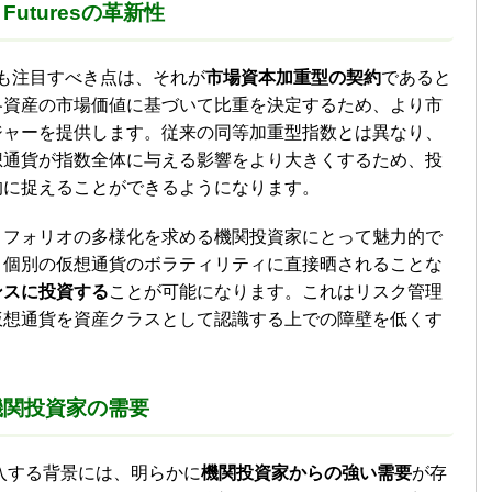
ex Futuresの革新性
uresの最も注目すべき点は、それが
市場資本加重型の契約
であると
各資産の市場価値に基づいて比重を決定するため、より市
ジャーを提供します。従来の同等加重型指数とは異なり、
想通貨が指数全体に与える影響をより大きくするため、投
的に捉えることができるようになります。
トフォリオの多様化を求める機関投資家にとって魅力的で
、個別の仮想通貨のボラティリティに直接晒されることな
ンスに投資する
ことが可能になります。これはリスク管理
仮想通貨を資産クラスとして認識する上での障壁を低くす
機関投資家の需要
導入する背景には、明らかに
機関投資家からの強い需要
が存