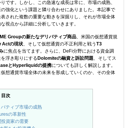
かりです。しかし、この急速な成長は常に、市場の成熟、
策の強化という課題と隣り合わせにありました。本記事で
発表された複数の重要な動きを深掘りし、それが市場全体
的な視点から詳細に分析していきます。
CME Groupの新たなデリバティブ商品
、米国の仮想通貨規
ty Actの現状
、そして仮想通貨の不正利用と戦う
T3
組み
に焦点を当てます。さらに、DeFi分野における資金調
性を浮き彫りにする
Dolomiteの融資と訴訟問題
、そしてス
baseとHyperliquidの提携
についても詳しく解説します。
に仮想通貨市場全体の未来を形成していくのか、その全体
。
目次
デリバティブ市場の成熟
Futuresの革新性
関投資家の需要