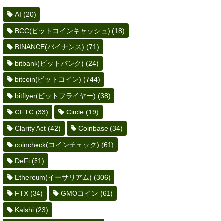
AI
(20)
BCC(ビットコインキャッシュ)
(18)
BINANCE(バイナンス)
(71)
bitbank(ビットバンク)
(24)
bitcoin(ビットコイン)
(744)
bitflyer(ビットフライヤー)
(38)
CFTC
(33)
Circle
(19)
Clarity Act
(42)
Coinbase
(34)
coincheck(コインチェック)
(61)
DeFi
(51)
Ethereum(イーサリアム)
(306)
FTX
(34)
GMOコイン
(61)
Kalshi
(23)