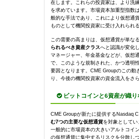
在します。これらの投資家は、より洗
を求めています。市場資本加重型指数は、
般的な手法であり、これにより仮想通
ものとして機関投資家に受け入れられ
この需要の高まりは、仮想通貨が単な
られるべき資産クラス
へと認識が変化
マネージャー、年金基金などが、仮想
で、このような規制された、かつ透明
要因となります。CME Groupのこ
り、今後の機関投資家の資金流入をさ
ビットコインと6資産が織り
CME Groupが新たに提供するNasdaq CME 
む7つの主要な仮想通貨
を対象としてい
一般的に市場資本の大きいアルトコイ
の仮想通貨に集中するリスクを分散し