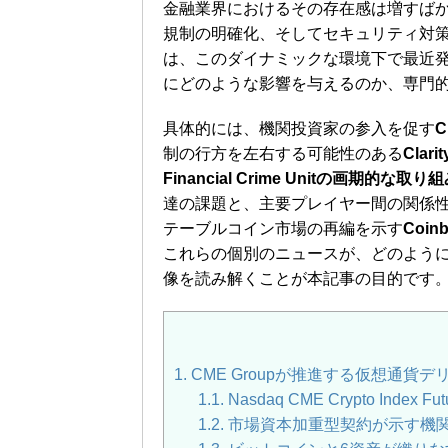
金融業界におけるその存在感は増すば
規制の明確化、そしてセキュリティ対
は、このダイナミックな環境下で最近
にどのような影響を与えるのか、専門
具体的には、機関投資家の参入を促す
制の行方を左右する可能性のある
Clari
Financial Crime Unitの画期的な取り
達の課題と、主要プレイヤー間の関係
テーブルコイン市場の再編を示す
Coin
これらの個別のニュースが、どのよう
像を読み解くことが本記事の目的です
1.
CME Groupが推進する仮想通貨
1.1.
Nasdaq CME Crypto Index 
1.2.
市場資本加重型契約が示す機