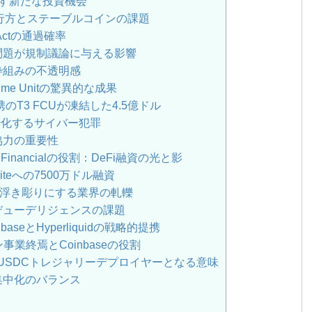
す新たな投資機会
ctの行方とステーブルコインの課題
 Actの通過確率
問題が規制議論に与える影響
枠組みの不透明感
rime Unitの驚異的な成果
s連携のT3 FCUが凍結した4.5億ドル
妙化するサイバー犯罪
協力の重要性
ty Financialの役割：DeFi融資の光と影
miteへの7500万ドル融資
訴訟が浮き彫りにする業界の軋轢
デューデリジェンスの課題
eとHyperliquidの戦略的提携
イン事業終焉とCoinbaseの役割
idの公式USDCトレジャリーデプロイヤーとなる意味
集中化のバランス