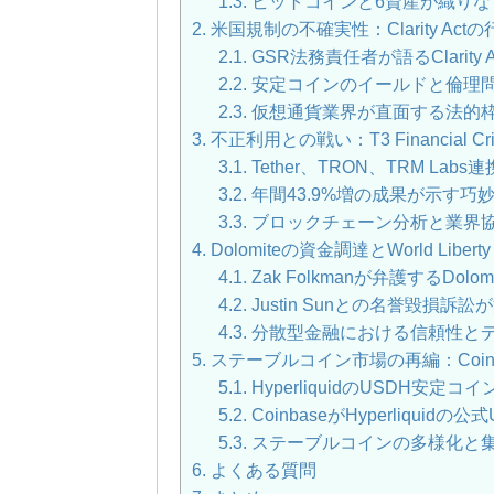
1.3.
ビットコインと6資産が織りな
2.
米国規制の不確実性：Clarity A
2.1.
GSR法務責任者が語るClarity
2.2.
安定コインのイールドと倫理
2.3.
仮想通貨業界が直面する法的
3.
不正利用との戦い：T3 Financial C
3.1.
Tether、TRON、TRM Lab
3.2.
年間43.9%増の成果が示す巧
3.3.
ブロックチェーン分析と業界
4.
Dolomiteの資金調達とWorld Liber
4.1.
Zak Folkmanが弁護するDolo
4.2.
Justin Sunとの名誉毀損
4.3.
分散型金融における信頼性と
5.
ステーブルコイン市場の再編：Coinbas
5.1.
HyperliquidのUSDH安定コ
5.2.
CoinbaseがHyperliqu
5.3.
ステーブルコインの多様化と
6.
よくある質問