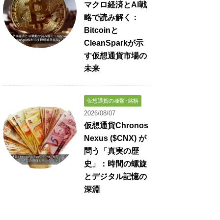
マクロ経済とAI戦
略で読み解く：
Bitcoinと
CleanSparkが示
す仮想通貨市場の
未来
仮想通貨の種類･銘柄
2026/08/07
仮想通貨Chronos
Nexus ($CNX) が
問う「真実の歴
史」：時間の螺旋
とデジタル記憶の
深淵