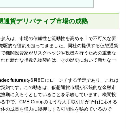
る仮想通貨デリバティブ市場の成熟
格参入は、市場の信頼性と流動性を高める上で不可欠な要
先駆的な役割を担ってきました。同社の提供する仮想通貨
下で機関投資家がリスクヘッジや投機を行うための重要な
された新たな指数先物契約は、その歴史において新たな一
dex futures
を6月8日にローンチする予定であり、これは
貨契約です。この動きは、仮想通貨市場が伝統的な金融市
成熟期に入ろうとしていることを示唆しています。機関投
中で、CME Groupのような大手取引所がそれに応える
全体の成長を強力に後押しする可能性を秘めているので