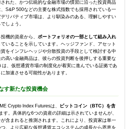
練された、かつ伝統的な金融市場の慣習に沿った投資商品
S&P 500などの主要な株式指数でも採用されている一
貨デリバティブ市場は、より馴染みのある、理解しやすい
るでしょう。
る投機的資産から、
ポートフォリオの一部として組み入れ
していることを示しています。ヘッジファンド、アセット
通貨をインフレヘッジや分散投資の手段として検討する中
性の高い金融商品は、彼らの投資判断を後押しする重要な
の動きは、仮想通貨市場の制度化が着実に進んでいる証拠であ
らに加速させる可能性があります。
なす新たな投資機会
Crypto Index Futuresは、
ビットコイン（BTC）を含
ます。具体的な6つの資産の詳細は示されていませんが、
ンが含まれると推測されます。これにより、投資家は単一
つつ、より広範な仮想通貨エコシステムの成長から恩恵を