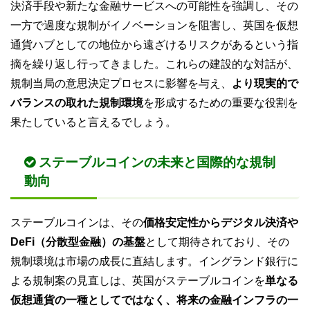
決済手段や新たな金融サービスへの可能性を強調し、その
一方で過度な規制がイノベーションを阻害し、英国を仮想
通貨ハブとしての地位から遠ざけるリスクがあるという指
摘を繰り返し行ってきました。これらの建設的な対話が、
規制当局の意思決定プロセスに影響を与え、
より現実的で
バランスの取れた規制環境
を形成するための重要な役割を
果たしていると言えるでしょう。
ステーブルコインの未来と国際的な規制
動向
ステーブルコインは、その
価格安定性からデジタル決済や
DeFi（分散型金融）の基盤
として期待されており、その
規制環境は市場の成長に直結します。イングランド銀行に
よる規制案の見直しは、英国がステーブルコインを
単なる
仮想通貨の一種としてではなく、将来の金融インフラの一