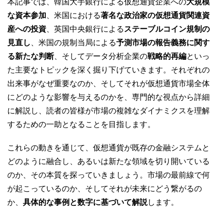
本記事では、韓国大手銀行による仮想通貨企業への
大規模
な資本参加
、米国における
著名な政治家の仮想通貨関連資
産への投資
、英国中央銀行による
ステーブルコイン規制の
見直し
、米国の規制当局による
予測市場の報告義務に関す
る新たな判断
、そしてデータ分析企業の
戦略的再編
といっ
た主要なトピックを深く掘り下げていきます。それぞれの
出来事がなぜ重要なのか、そしてそれが仮想通貨市場全体
にどのような影響を与えるのかを、専門的な視点から詳細
に解説し、読者の皆様が市場の複雑なダイナミクスを理解
するための一助となることを目指します。
これらの動きを通じて、仮想通貨が既存の金融システムと
どのように融合し、あるいは新たな領域を切り開いている
のか、その本質を探っていきましょう。市場の最前線で何
が起こっているのか、そしてそれが未来にどう繋がるの
か、
具体的な事例と数字に基づいて解説
します。