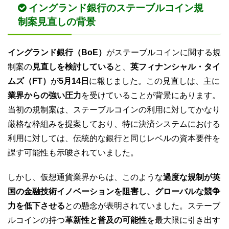
イングランド銀行のステーブルコイン規
制案見直しの背景
イングランド銀行（BoE）
がステーブルコインに関する規
制案の
見直しを検討している
と、
英フィナンシャル・タイ
ムズ（FT）
が
5月14日
に報じました。この見直しは、主に
業界からの強い圧力
を受けていることが背景にあります。
当初の規制案は、ステーブルコインの利用に対してかなり
厳格な枠組みを提案しており、特に決済システムにおける
利用に対しては、伝統的な銀行と同じレベルの資本要件を
課す可能性も示唆されていました。
しかし、仮想通貨業界からは、このような
過度な規制が英
国の金融技術イノベーションを阻害し、グローバルな競争
力を低下させる
との懸念が表明されていました。ステーブ
ルコインの持つ
革新性と普及の可能性
を最大限に引き出す