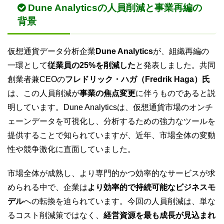
Dune Analyticsの人員削減と事業再編の
背景
仮想通貨データ分析企業
Dune Analytics
が、組織再編の
一環として
従業員の25%を削減した
と発表しました。共同
創業者兼CEOの
フレドリック・ハガ（Fredrik Haga）氏
は、この人員削減が
事業の焦点変更
に伴うものであると説
明しています。Dune Analyticsは、仮想通貨市場のオンチ
ェーンデータを可視化し、分析するための強力なツールを
提供することで知られていますが、近年、市場全体の変動
性や競争激化に直面していました。
市場全体が成熟し、より専門的かつ効率的なサービスが求
められる中で、企業は
より効率的で持続可能なビジネスモ
デル
への転換を迫られています。今回の人員削減は、単な
るコスト削減策ではなく、
経営資源を最も成長が見込まれ