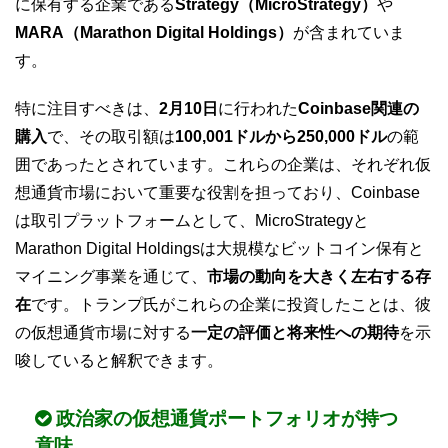
に保有する企業である
Strategy（MicroStrategy）
や
MARA（Marathon Digital Holdings）
が含まれていま
す。
特に注目すべきは、
2月10日
に行われた
Coinbase関連の
購入
で、その取引額は
100,001ドルから250,000ドル
の範
囲であったとされています。これらの企業は、それぞれ仮
想通貨市場において重要な役割を担っており、Coinbase
は取引プラットフォームとして、MicroStrategyと
Marathon Digital Holdingsは大規模なビットコイン保有と
マイニング事業を通じて、
市場の動向を大きく左右する存
在
です。トランプ氏がこれらの企業に投資したことは、彼
の仮想通貨市場に対する
一定の評価と将来性への期待
を示
唆していると解釈できます。
政治家の仮想通貨ポートフォリオが持つ
意味