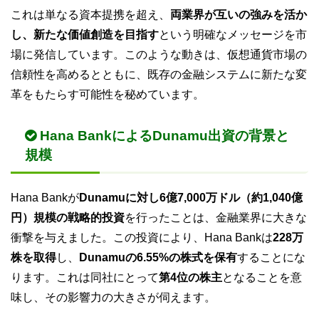
これは単なる資本提携を超え、
両業界が互いの強みを活か
し、新たな価値創造を目指す
という明確なメッセージを市
場に発信しています。このような動きは、仮想通貨市場の
信頼性を高めるとともに、既存の金融システムに新たな変
革をもたらす可能性を秘めています。
Hana BankによるDunamu出資の背景と
規模
Hana Bankが
Dunamuに対し6億7,000万ドル（約1,040億
円）規模の戦略的投資
を行ったことは、金融業界に大きな
衝撃を与えました。この投資により、Hana Bankは
228万
株を取得
し、
Dunamuの6.55%の株式を保有
することにな
ります。これは同社にとって
第4位の株主
となることを意
味し、その影響力の大きさが伺えます。