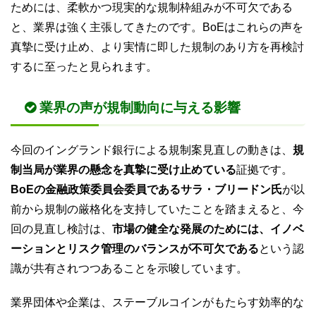
ためには、柔軟かつ現実的な規制枠組みが不可欠である
と、業界は強く主張してきたのです。BoEはこれらの声を
真摯に受け止め、より実情に即した規制のあり方を再検討
するに至ったと見られます。
業界の声が規制動向に与える影響
今回のイングランド銀行による規制案見直しの動きは、
規
制当局が業界の懸念を真摯に受け止めている
証拠です。
BoEの金融政策委員会委員であるサラ・ブリードン氏
が以
前から規制の厳格化を支持していたことを踏まえると、今
回の見直し検討は、
市場の健全な発展のためには、イノベ
ーションとリスク管理のバランスが不可欠である
という認
識が共有されつつあることを示唆しています。
業界団体や企業は、ステーブルコインがもたらす効率的な