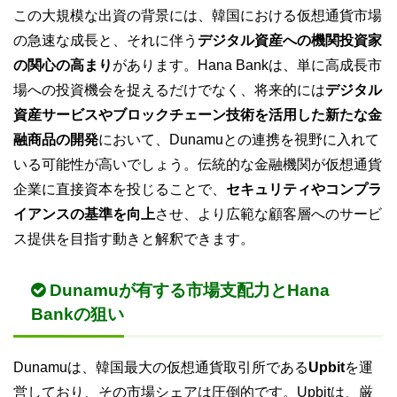
この大規模な出資の背景には、韓国における仮想通貨市場
の急速な成長と、それに伴う
デジタル資産への機関投資家
の関心の高まり
があります。Hana Bankは、単に高成長市
場への投資機会を捉えるだけでなく、将来的には
デジタル
資産サービスやブロックチェーン技術を活用した新たな金
融商品の開発
において、Dunamuとの連携を視野に入れて
いる可能性が高いでしょう。伝統的な金融機関が仮想通貨
企業に直接資本を投じることで、
セキュリティやコンプラ
イアンスの基準を向上
させ、より広範な顧客層へのサービ
ス提供を目指す動きと解釈できます。
Dunamuが有する市場支配力とHana
Bankの狙い
Dunamuは、韓国最大の仮想通貨取引所である
Upbit
を運
営しており、その市場シェアは圧倒的です。Upbitは、厳