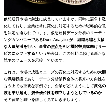
仮想通貨市場は急速に成長していますが、同時に競争も激
化しており、企業は常に変化に対応するための戦略的な意
思決定を迫られています。仮想通貨データ分析のリーディ
ングカンパニーであるDune Analyticsが、
組織再編と大幅
な人員削減を行い、事業の焦点をAIと機関投資家向けサー
ビスにシフトする
という発表は、この分野における新たな
競争のフェーズを示唆しています。
これは、市場の成熟とニーズの変化に対応するための
大胆
な戦略転換
であり、データ分析業界全体の将来の方向性を
占う上でも重要な事例です。企業がどのようにして
変化の
波を乗り越え、競争優位性を確立しようとしているのか
、
その背景と狙いを詳しく見ていきましょう。