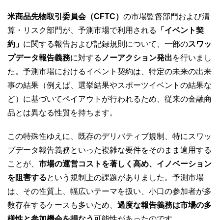
米商品先物取引委員会（CFTC）
の市場監督部門および清
算・リスク部門が、予測市場で利用される
「イベント契
約」
に関する報告および記録規則について、一部の
スワッ
プデータ報告義務
に対する
ノーアクション発出
を行いまし
た。予測市場におけるイベント契約は、特定の未来の出来
事の結果（例えば、選挙結果やスポーツイベントの結果な
ど）に基づいてペイアウトが行われるため、従来の金融商
品とは異なる性質を持ちます。
この特殊性ゆえに、既存のデリバティブ規制、特にスワッ
プデータ報告義務といった複雑な要件をそのまま適用する
ことが、
市場の運営コストを著しく高め、イノベーション
を阻害する
という規制上の課題がありました。予測市場
は、その性質上、幅広いテーマを扱い、小口の参加者が多
数存在するケースも多いため、
過度な報告義務は市場の多
様性と参加機会を損なう
可能性があったのです。