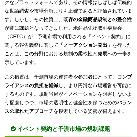
クなプラットフォームであり、その情報はしばしば伝統的
な世論調査や市場分析よりも正確であると評価されていま
す。しかし、その性質上、
既存の金融商品規制との整合性
が常に課題となってきました。米商品先物取引委員会
（CFTC）が、予測市場で利用される「イベント契約」に
関する報告義務に関して
「ノーアクション発出」
を行った
ことは、この分野における規制の柔軟性と発展への一歩を
示しています。
この措置は、予測市場の運営者や参加者にとって、
コンプ
ライアンスの負担を軽減
し、より円滑な市場運営を可能に
するものです。規制当局がイノベーションを阻害しないよ
う配慮しつつ、市場の透明性と健全性を保つための
バラン
スの取れたアプローチ
を模索している姿勢が伺えます。
イベント契約と予測市場の規制課題