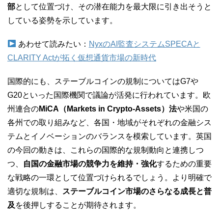
部
として位置づけ、その潜在能力を最大限に引き出そうと
している姿勢を示しています。
あわせて読みたい：
NyxのAI監査システムSPECAと
CLARITY Actが拓く仮想通貨市場の新時代
国際的にも、ステーブルコインの規制についてはG7や
G20といった国際機関で議論が活発に行われています。欧
州連合の
MiCA（Markets in Crypto-Assets）法
や米国の
各州での取り組みなど、各国・地域がそれぞれの金融シス
テムとイノベーションのバランスを模索しています。英国
の今回の動きは、これらの国際的な規制動向と連携しつ
つ、
自国の金融市場の競争力を維持・強化
するための重要
な戦略の一環として位置づけられるでしょう。より明確で
適切な規制は、
ステーブルコイン市場のさらなる成長と普
及
を後押しすることが期待されます。