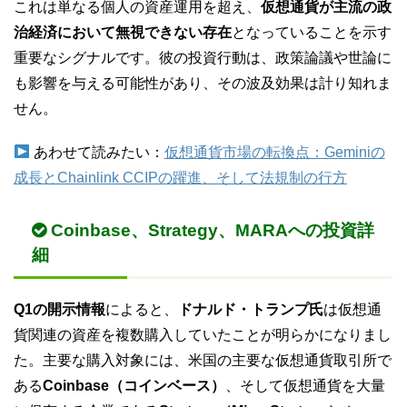
これは単なる個人の資産運用を超え、
仮想通貨が主流の政
治経済において無視できない存在
となっていることを示す
重要なシグナルです。彼の投資行動は、政策論議や世論に
も影響を与える可能性があり、その波及効果は計り知れま
せん。
あわせて読みたい：
仮想通貨市場の転換点：Geminiの
成長とChainlink CCIPの躍進、そして法規制の行方
Coinbase、Strategy、MARAへの投資詳
細
Q1の開示情報
によると、
ドナルド・トランプ氏
は仮想通
貨関連の資産を複数購入していたことが明らかになりまし
た。主要な購入対象には、米国の主要な仮想通貨取引所で
ある
Coinbase（コインベース）
、そして仮想通貨を大量