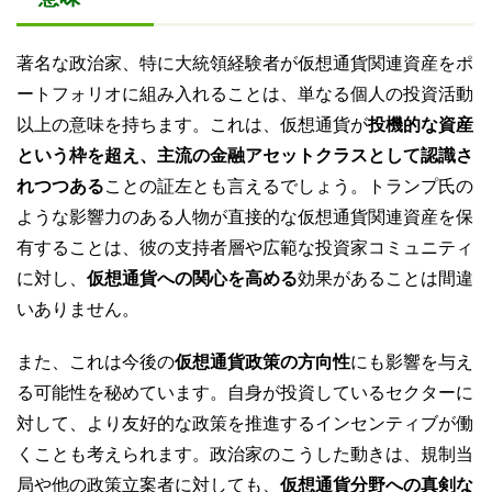
著名な政治家、特に大統領経験者が仮想通貨関連資産をポ
ートフォリオに組み入れることは、単なる個人の投資活動
以上の意味を持ちます。これは、仮想通貨が
投機的な資産
という枠を超え、主流の金融アセットクラスとして認識さ
れつつある
ことの証左とも言えるでしょう。トランプ氏の
ような影響力のある人物が直接的な仮想通貨関連資産を保
有することは、彼の支持者層や広範な投資家コミュニティ
に対し、
仮想通貨への関心を高める
効果があることは間違
いありません。
また、これは今後の
仮想通貨政策の方向性
にも影響を与え
る可能性を秘めています。自身が投資しているセクターに
対して、より友好的な政策を推進するインセンティブが働
くことも考えられます。政治家のこうした動きは、規制当
局や他の政策立案者に対しても、
仮想通貨分野への真剣な