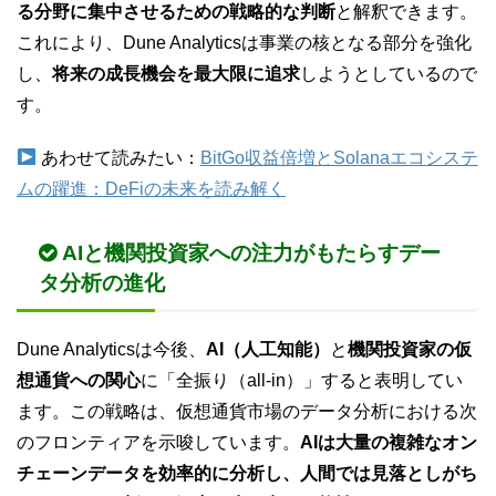
る分野に集中させるための戦略的な判断
と解釈できます。
これにより、Dune Analyticsは事業の核となる部分を強化
し、
将来の成長機会を最大限に追求
しようとしているので
す。
あわせて読みたい：
BitGo収益倍増とSolanaエコシステ
ムの躍進：DeFiの未来を読み解く
AIと機関投資家への注力がもたらすデー
タ分析の進化
Dune Analyticsは今後、
AI（人工知能）
と
機関投資家の仮
想通貨への関心
に「全振り（all-in）」すると表明してい
ます。この戦略は、仮想通貨市場のデータ分析における次
のフロンティアを示唆しています。
AIは大量の複雑なオン
チェーンデータを効率的に分析し、人間では見落としがち