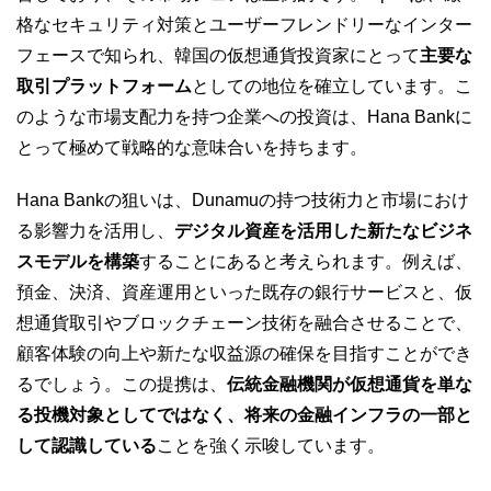
格なセキュリティ対策とユーザーフレンドリーなインター
フェースで知られ、韓国の仮想通貨投資家にとって
主要な
取引プラットフォーム
としての地位を確立しています。こ
のような市場支配力を持つ企業への投資は、Hana Bankに
とって極めて戦略的な意味合いを持ちます。
Hana Bankの狙いは、Dunamuの持つ技術力と市場におけ
る影響力を活用し、
デジタル資産を活用した新たなビジネ
スモデルを構築
することにあると考えられます。例えば、
預金、決済、資産運用といった既存の銀行サービスと、仮
想通貨取引やブロックチェーン技術を融合させることで、
顧客体験の向上や新たな収益源の確保を目指すことができ
るでしょう。この提携は、
伝統金融機関が仮想通貨を単な
る投機対象としてではなく、将来の金融インフラの一部と
して認識している
ことを強く示唆しています。