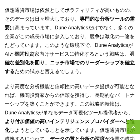
仮想通貨市場は依然としてボラティリティが高いものの、
そのデータは日々増大しており、
専門的な分析ツールの需
要
は高まっています。Dune Analyticsだけでなく、多くの
企業がこの成長市場に参入しており、競争は激化の一途を
たどっています。このような環境下で、Dune Analyticsが
AIと機関投資家向けサービスに特化するという戦略は、
明
確な差別化を図り、ニッチ市場でのリーダーシップを確立
する
ための試みと言えるでしょう。
より高度な分析機能と信頼性の高いデータ提供が可能とな
れば、機関投資家からの信頼を獲得し、長期的なパートナ
ーシップを築くことができます。この戦略的転換は、
Dune Analyticsが単なるデータ可視化ツール提供者から、
より付加価値の高いインテリジェンスプロバイダーへと進
化
しようとしていることを示しています。仮想通貨市場が
成熟するにつれて、
データの質と分析の深度
が企業の成功