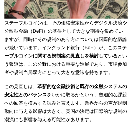
ステーブルコインは、その価格安定性からデジタル決済や
分散型金融（DeFi）の基盤として大きな期待を集めてい
ますが、同時にその規制のあり方については国際的な議論
が続いています。イングランド銀行（BoE）が、この
ステ
ーブルコインに関する規制案の見直しを検討している
とい
う報道は、この分野における重要な進展であり、市場参加
者や規制当局双方にとって大きな意味を持ちます。
この見直しは、
革新的な金融技術と既存の金融システムの
安定性とのバランス
をいかに取るかという、普遍的な課題
への回答を模索する試みと言えます。業界からの声が規制
動向に与える影響は大きく、英国の決定は国際的な規制の
潮流にも影響を与える可能性があります。