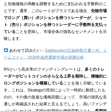
と先物価格の乖離を調整するために支払われる手数料のこ
とです。通常、このレートがプラスである場合、
先物市場
でロング（買い）ポジションを持つトレーダーが、ショー
ト（売り）ポジションを持つトレーダーに手数料を支払っ
ている
ことを意味し、市場全体の強気なセンチメントを示
唆します。
あわせて読みたい：
Stablecoinの記録的取引量とAI、ミ
ームコイン：2026年仮想通貨市場の深層分析
9%という高水準のファンディングレートは、
多くのトレ
ーダーがビットコインのさらなる上昇を期待し、積極的に
ロングポジションを構築している
ことを強く示唆していま
す。これは、Strategyの売却によって一時的に動揺したも
のの、その後の急速な価格回復によって、市場の強気な見
通しが再確認された結果と言えるでしょう。高いファンデ
ィングレートは、市場が短期的な価格変動よりも、
長期的