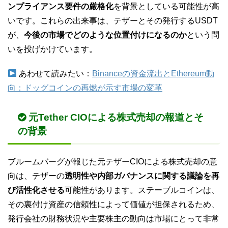
ンプライアンス要件の厳格化
を背景としている可能性が高
いです。これらの出来事は、テザーとその発行するUSDT
が、
今後の市場でどのような位置付けになるのか
という問
いを投げかけています。
あわせて読みたい：
Binanceの資金流出とEthereum動
向：ドッグコインの再燃が示す市場の変革
元Tether CIOによる株式売却の報道とそ
の背景
ブルームバーグが報じた元テザーCIOによる株式売却の意
向は、テザーの
透明性や内部ガバナンスに関する議論を再
び活性化させる
可能性があります。ステーブルコインは、
その裏付け資産の信頼性によって価値が担保されるため、
発行会社の財務状況や主要株主の動向は市場にとって非常