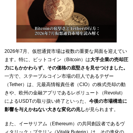
2026年7月、仮想通貨市場は複数の重要な局面を迎えてい
ます。特に、ビットコイン（Bitcoin）は
大手企業の売却圧
力にもかかわらず、その価格の底堅さを見せつけました。
一方で、ステーブルコイン市場の巨人であるテザー
（Tether）は、元最高情報責任者（CIO）の株式売却の動
きや、欧州の金融アプリであるレボリュート（Revolut）
によるUSDTの取り扱い終了といった、
今後の市場構造に
影響を与えかねない大きな変化の兆し
が見られます。
また、イーサリアム（Ethereum）の共同創設者であるヴ
ィタリック・ブテリン（Vitalik Buterin）は、その進化の