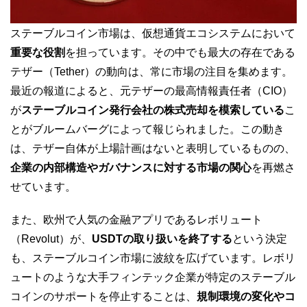
ステーブルコイン市場は、仮想通貨エコシステムにおいて
重要な役割
を担っています。その中でも最大の存在である
テザー（Tether）の動向は、常に市場の注目を集めます。
最近の報道によると、元テザーの最高情報責任者（CIO）
が
ステーブルコイン発行会社の株式売却を模索している
こ
とがブルームバーグによって報じられました。この動き
は、テザー自体が上場計画はないと表明しているものの、
企業の内部構造やガバナンスに対する市場の関心
を再燃さ
せています。
また、欧州で人気の金融アプリであるレボリュート
（Revolut）が、
USDTの取り扱いを終了する
という決定
も、ステーブルコイン市場に波紋を広げています。レボリ
ュートのような大手フィンテック企業が特定のステーブル
コインのサポートを停止することは、
規制環境の変化やコ