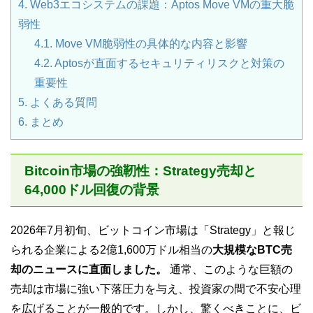
4.
Web3エコシステムの課題：Aptos Move VMの重大脆
弱性
4.1.
Move VM脆弱性の具体的な内容と影響
4.2.
Aptosが直面するセキュリティリスクと対策の
重要性
5.
よくある質問
6.
まとめ
Bitcoin市場の強靭性：Strategy売却と
64,000ドル回復の背景
2026年7月初旬、ビットコイン市場は「Strategy」と報じ
られる企業による2億1,600万ドル相当の
大規模なBTC売
却のニュースに直面しました。
通常、このような巨額の
売却は市場に強い下落圧力を与え、投資家の間で不安心理
を広げることが一般的です。しかし、驚くべきことに、ビ