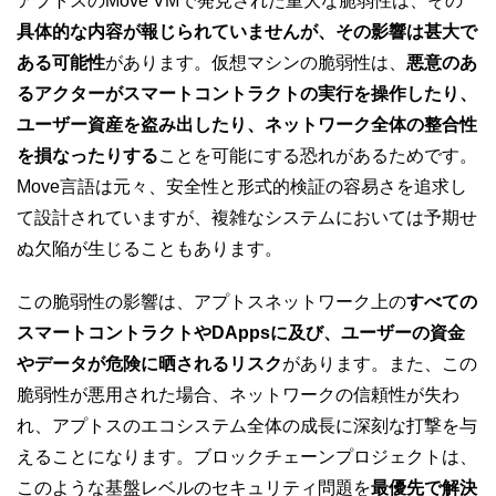
アプトスのMove VMで発見された重大な脆弱性は、その
具体的な内容が報じられていませんが、その影響は甚大で
ある可能性
があります。仮想マシンの脆弱性は、
悪意のあ
るアクターがスマートコントラクトの実行を操作したり、
ユーザー資産を盗み出したり、ネットワーク全体の整合性
を損なったりする
ことを可能にする恐れがあるためです。
Move言語は元々、安全性と形式的検証の容易さを追求し
て設計されていますが、複雑なシステムにおいては予期せ
ぬ欠陥が生じることもあります。
この脆弱性の影響は、アプトスネットワーク上の
すべての
スマートコントラクトやDAppsに及び、ユーザーの資金
やデータが危険に晒されるリスク
があります。また、この
脆弱性が悪用された場合、ネットワークの信頼性が失わ
れ、アプトスのエコシステム全体の成長に深刻な打撃を与
えることになります。ブロックチェーンプロジェクトは、
このような基盤レベルのセキュリティ問題を
最優先で解決