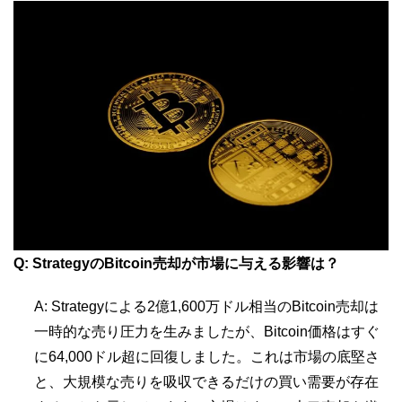
Q: StrategyのBitcoin売却が市場に与える影響は？
A: Strategyによる2億1,600万ドル相当のBitcoin売却は
一時的な売り圧力を生みましたが、Bitcoin価格はすぐ
に64,000ドル超に回復しました。これは市場の底堅さ
と、大規模な売りを吸収できるだけの買い需要が存在