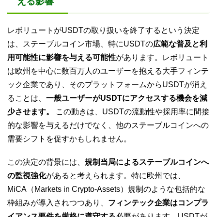
える影響
レボリュートがUSDTの取り扱いを終了するという決定
は、ステーブルコイン市場、特にUSDTの
広範な普及と利
用可能性に影響を与える可能性
があります。レボリュート
は欧州を中心に数百万人のユーザーを抱える大手フィンテ
ック企業であり、そのプラットフォームからUSDTが消え
ることは、
一般ユーザーがUSDTにアクセスする機会を減
少させます。
この動きは、USDTの流動性や採用率に間接
的な影響を与えるだけでなく、他のステーブルコインへの
需要シフトを促すかもしれません。
この決定の背景には、
規制当局によるステーブルコインへ
の監視強化
があると考えられます。特に欧州では、
MiCA（Markets in Crypto-Assets）規制のような包括的な
枠組みが導入されつつあり、
フィンテック企業はコンプラ
イアンス要件を厳格に遵守する
必要があります。USDTが