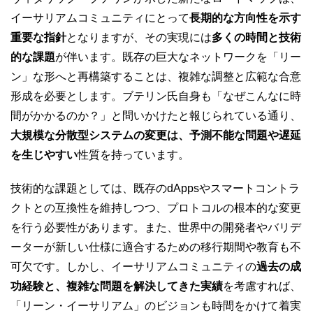
イーサリアムコミュニティにとって
長期的な方向性を示す
重要な指針
となりますが、その実現には
多くの時間と技術
的な課題
が伴います。既存の巨大なネットワークを「リー
ン」な形へと再構築することは、複雑な調整と広範な合意
形成を必要とします。ブテリン氏自身も「なぜこんなに時
間がかかるのか？」と問いかけたと報じられている通り、
大規模な分散型システムの変更は、予測不能な問題や遅延
を生じやすい
性質を持っています。
技術的な課題としては、既存のdAppsやスマートコントラ
クトとの互換性を維持しつつ、プロトコルの根本的な変更
を行う必要性があります。また、世界中の開発者やバリデ
ーターが新しい仕様に適合するための移行期間や教育も不
可欠です。しかし、イーサリアムコミュニティの
過去の成
功経験と、複雑な問題を解決してきた実績
を考慮すれば、
「リーン・イーサリアム」のビジョンも時間をかけて着実