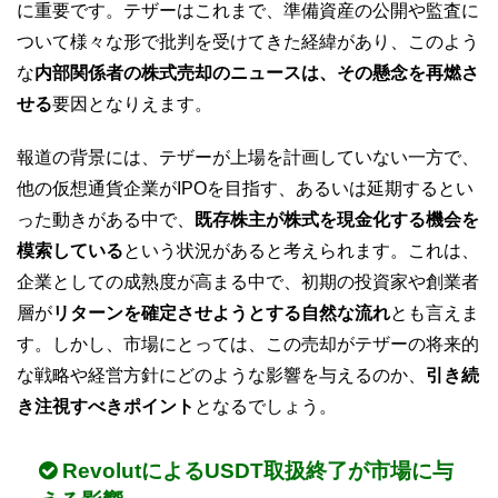
に重要です。テザーはこれまで、準備資産の公開や監査に
ついて様々な形で批判を受けてきた経緯があり、このよう
な
内部関係者の株式売却のニュースは、その懸念を再燃さ
せる
要因となりえます。
報道の背景には、テザーが上場を計画していない一方で、
他の仮想通貨企業がIPOを目指す、あるいは延期するとい
った動きがある中で、
既存株主が株式を現金化する機会を
模索している
という状況があると考えられます。これは、
企業としての成熟度が高まる中で、初期の投資家や創業者
層が
リターンを確定させようとする自然な流れ
とも言えま
す。しかし、市場にとっては、この売却がテザーの将来的
な戦略や経営方針にどのような影響を与えるのか、
引き続
き注視すべきポイント
となるでしょう。
RevolutによるUSDT取扱終了が市場に与