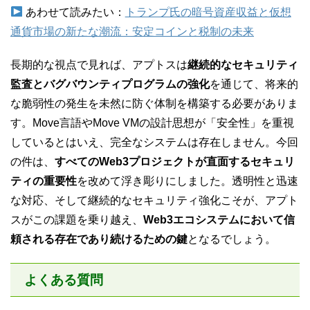
あわせて読みたい：
トランプ氏の暗号資産収益と仮想
通貨市場の新たな潮流：安定コインと税制の未来
長期的な視点で見れば、アプトスは
継続的なセキュリティ
監査とバグバウンティプログラムの強化
を通じて、将来的
な脆弱性の発生を未然に防ぐ体制を構築する必要がありま
す。Move言語やMove VMの設計思想が「安全性」を重視
しているとはいえ、完全なシステムは存在しません。今回
の件は、
すべてのWeb3プロジェクトが直面するセキュリ
ティの重要性
を改めて浮き彫りにしました。透明性と迅速
な対応、そして継続的なセキュリティ強化こそが、アプト
スがこの課題を乗り越え、
Web3エコシステムにおいて信
頼される存在であり続けるための鍵
となるでしょう。
よくある質問