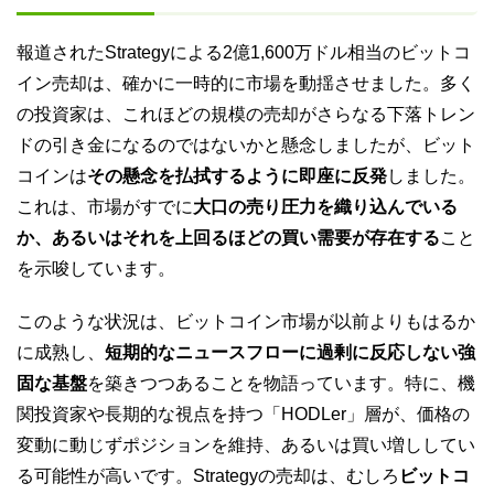
報道されたStrategyによる2億1,600万ドル相当のビットコ
イン売却は、確かに一時的に市場を動揺させました。多く
の投資家は、これほどの規模の売却がさらなる下落トレン
ドの引き金になるのではないかと懸念しましたが、ビット
コインは
その懸念を払拭するように即座に反発
しました。
これは、市場がすでに
大口の売り圧力を織り込んでいる
か、あるいはそれを上回るほどの買い需要が存在する
こと
を示唆しています。
このような状況は、ビットコイン市場が以前よりもはるか
に成熟し、
短期的なニュースフローに過剰に反応しない強
固な基盤
を築きつつあることを物語っています。特に、機
関投資家や長期的な視点を持つ「HODLer」層が、価格の
変動に動じずポジションを維持、あるいは買い増ししてい
る可能性が高いです。Strategyの売却は、むしろ
ビットコ