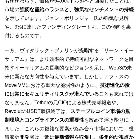
もかかわらず、価格が64,000ドル超へと回復したことは、
市場の
強靭な需給バランスと、強気なセンチメントの持続
を示しています。ジョン・ボリンジャー氏の強気な見解
や、9%に達したファンディングレートも、この傾向を裏
付けるものです。
一方、ヴィタリック・ブテリンが提唱する「リーン・イー
サリアム」は、より効率的で持続可能なネットワークを目
指すイーサリアムの長期的なビジョンを示し、Web3の未
来に新たな方向性を与えています。しかし、アプトスの
Move VMにおける重大な脆弱性のように、
技術進化の陰
には常にセキュリティリスクが潜んでいる
ことも忘れては
なりません。Tetherの元CIOによる株式売却報道や、
RevolutのUSDT取扱終了は、
ステーブルコイン市場の規
制環境とコンプライアンスの重要性
を改めて浮き彫りにし
ました。これらの複雑な要素が絡み合う市場において、投
資家や開発者は、
常に最新情報を収集し、多角的な視点か