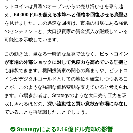
ットコインは月曜のオープンからの売り浴びせを乗り越
え、
64,000ドルを超える水準へと価格を回復させる底堅さ
を見せました。この迅速な回復は、市場の根底にある強気
のセンチメントと、大口投資家の資金流入が継続している
可能性を示唆しています。
この動きは、単なる一時的な反発ではなく、
ビットコイン
が市場の外部ショックに対して免疫力を高めている証拠
と
も解釈できます。機関投資家の関心の高まりや、ビットコ
インがデジタルゴールドとしての地位を確立しつつあるこ
とが、このような強靭な価格変動を支えていると考えられ
ます。市場参加者は、Strategyのような大口売り圧力を吸
収しきれるほどの、
深い流動性と買い意欲が市場に存在し
ている
ことを再認識したことでしょう。
Strategyによる2.16億ドル売却の影響