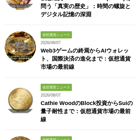
問う「真実の歴史」：時間の螺旋と
デジタル記憶の深淵
仮想通貨ニュース
2026/08/07
Web3ゲームの終焉からAIウォレッ
ト、国際決済の進化まで：仮想通貨
市場の最前線
仮想通貨ニュース
2026/08/07
Cathie WoodのBlock投資からSuiの
量子耐性まで：仮想通貨市場の最前
線
仮想通貨ニュース