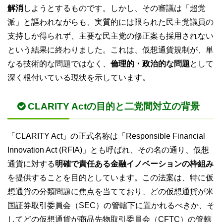
解消
しようとするものです。しかし、その審議は「超党
派」と謳われながらも、実質的には限られた民主党議員の
支持しか得られず、主要な民主党の修正案も採用されない
という結果に終わりました。これは、仮想通貨規制が、単
なる技術的な問題ではなく、
倫理的・政治的な問題
として
深く根付いている現状を示しています。
CLARITY Actの目的と二党間対立の背景
「CLARITY Act」の正式名称は「Responsible Financial
Innovation Act (RFIA)」とも呼ばれ、その名の通り、仮想
通貨に対する
明確で責任ある金融イノベーションの枠組み
を提供することを目的としています。この法案は、特に仮
想通貨の分類問題に焦点を当てており、どの仮想通貨が米
国証券取引委員会（SEC）の管轄下に置かれるべきか、そ
してどの仮想通貨が商品先物取引委員会（CFTC）の管轄