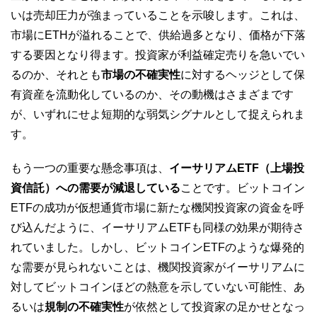
いは売却圧力が強まっていることを示唆します。これは、
市場にETHが溢れることで、供給過多となり、価格が下落
する要因となり得ます。投資家が利益確定売りを急いでい
るのか、それとも
市場の不確実性
に対するヘッジとして保
有資産を流動化しているのか、その動機はさまざまです
が、いずれにせよ短期的な弱気シグナルとして捉えられま
す。
もう一つの重要な懸念事項は、
イーサリアムETF（上場投
資信託）への需要が減退している
ことです。ビットコイン
ETFの成功が仮想通貨市場に新たな機関投資家の資金を呼
び込んだように、イーサリアムETFも同様の効果が期待さ
れていました。しかし、ビットコインETFのような爆発的
な需要が見られないことは、機関投資家がイーサリアムに
対してビットコインほどの熱意を示していない可能性、あ
るいは
規制の不確実性
が依然として投資家の足かせとなっ