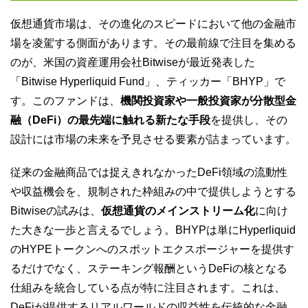
仮想通貨市場は、その進化のスピードにおいて他の金融市
場を凌駕する側面があります。その最前線で注目を集める
のが、米国の資産運用会社Bitwiseが最近発表した
「Bitwise Hyperliquid Fund」、ティッカー「BHYP」で
す。このファンドは、
機関投資家や一般投資家が分散型金
融（DeFi）の最先端に触れる新たな手段
を提供し、その
設計には市場の未来を予見させる要素が詰まっています。
従来の金融商品では捉えきれなかったDeFi領域の流動性
や収益機会を、規制された枠組みの中で提供しようとする
Bitwiseの試みは、
仮想通貨のメインストリーム化
に向け
た大きな一歩と言えるでしょう。BHYPは単にHyperliquid
のHYPEトークンへのスポットエクスポージャーを提供す
るだけでなく、ステーキング報酬というDeFiの核となる
仕組みを統合している点が特に注目されます。これは、
DeFiが提供するリアルワールドの収益性を伝統的な金融