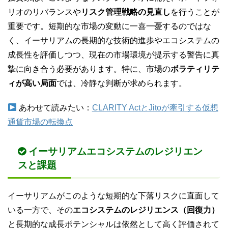
リオのリバランスや
リスク管理戦略の見直し
を行うことが
重要です。短期的な市場の変動に一喜一憂するのではな
く、イーサリアムの長期的な技術的進歩やエコシステムの
成長性を評価しつつ、現在の市場環境が提示する警告に真
摯に向き合う必要があります。特に、市場の
ボラティリテ
ィが高い局面
では、冷静な判断が求められます。
あわせて読みたい：
CLARITY ActとJitoが牽引する仮想
通貨市場の転換点
イーサリアムエコシステムのレジリエン
スと課題
イーサリアムがこのような短期的な下落リスクに直面して
いる一方で、その
エコシステムのレジリエンス（回復力）
と長期的な成長ポテンシャルは依然として高く評価されて