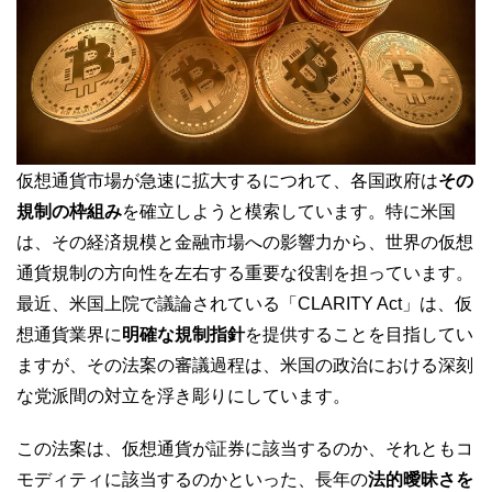
仮想通貨市場が急速に拡大するにつれて、各国政府は
その
規制の枠組み
を確立しようと模索しています。特に米国
は、その経済規模と金融市場への影響力から、世界の仮想
通貨規制の方向性を左右する重要な役割を担っています。
最近、米国上院で議論されている「CLARITY Act」は、仮
想通貨業界に
明確な規制指針
を提供することを目指してい
ますが、その法案の審議過程は、米国の政治における深刻
な党派間の対立を浮き彫りにしています。
この法案は、仮想通貨が証券に該当するのか、それともコ
モディティに該当するのかといった、長年の
法的曖昧さを