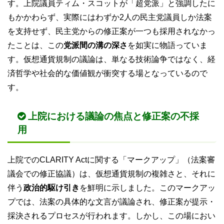
す。上院議員ティム・スコットが「超党派」と強調したに
もかかわらず、実際にはわずか2人の民主党議員しか法案
を支持せず、民主党からの修正案が一つも採用されなかっ
たことは、この
党派間の溝の深さ
を如実に物語っていま
す。仮想通貨規制の議論は、単なる技術論争ではなく、経
済哲学や社会的な価値観が衝突する場となっているので
す。
上院における議論の焦点と修正案の不採
用
上院でのCLARITY Actに関する「マークアップ」（法案審
議会での修正協議）は、仮想通貨規制の複雑さと、それに
伴う
政治的駆け引き
を鮮明に示しました。このマークアッ
プでは、法案の具体的な文言が議論され、修正案が提示・
採決されるプロセスが行われます。しかし、この場におい