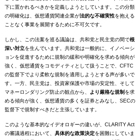
下に置かれるべきかを定義しようとしています。この分類
の明確化は、仮想通貨関連企業が
法的な不確実性
を抱える
ことなく事業を展開するために不可欠です。
しかし、この法案を巡る議論は、共和党と民主党の間で
根
深い対立
を生んでいます。共和党は一般的に、イノベーシ
ョンを促進するために規制の緩和や明確化を求める傾向が
強く、仮想通貨をコモディティとして扱うことで、CFTC
の監督下でより柔軟な規制を適用しようとする声が多いで
す。一方、民主党は、投資家保護や市場の安定性、そして
マネーロンダリング防止の観点から、
より厳格な規制
を求
める傾向が強く、仮想通貨の多くを証券とみなし、SECの
監督下で規制すべきだと主張しています。
このような基本的なイデオロギーの違いが、CLARITY Act
の審議過程において、
具体的な政策決定
を困難にしていま