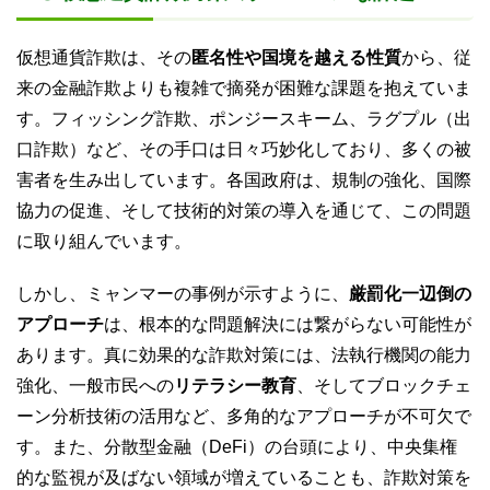
仮想通貨詐欺は、その
匿名性や国境を越える性質
から、従
来の金融詐欺よりも複雑で摘発が困難な課題を抱えていま
す。フィッシング詐欺、ポンジースキーム、ラグプル（出
口詐欺）など、その手口は日々巧妙化しており、多くの被
害者を生み出しています。各国政府は、規制の強化、国際
協力の促進、そして技術的対策の導入を通じて、この問題
に取り組んでいます。
しかし、ミャンマーの事例が示すように、
厳罰化一辺倒の
アプローチ
は、根本的な問題解決には繋がらない可能性が
あります。真に効果的な詐欺対策には、法執行機関の能力
強化、一般市民への
リテラシー教育
、そしてブロックチェ
ーン分析技術の活用など、多角的なアプローチが不可欠で
す。また、分散型金融（DeFi）の台頭により、中央集権
的な監視が及ばない領域が増えていることも、詐欺対策を