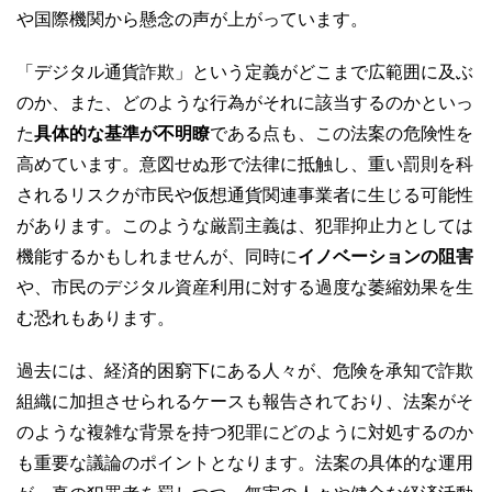
や国際機関から懸念の声が上がっています。
「デジタル通貨詐欺」という定義がどこまで広範囲に及ぶ
のか、また、どのような行為がそれに該当するのかといっ
た
具体的な基準が不明瞭
である点も、この法案の危険性を
高めています。意図せぬ形で法律に抵触し、重い罰則を科
されるリスクが市民や仮想通貨関連事業者に生じる可能性
があります。このような厳罰主義は、犯罪抑止力としては
機能するかもしれませんが、同時に
イノベーションの阻害
や、市民のデジタル資産利用に対する過度な萎縮効果を生
む恐れもあります。
過去には、経済的困窮下にある人々が、危険を承知で詐欺
組織に加担させられるケースも報告されており、法案がそ
のような複雑な背景を持つ犯罪にどのように対処するのか
も重要な議論のポイントとなります。法案の具体的な運用