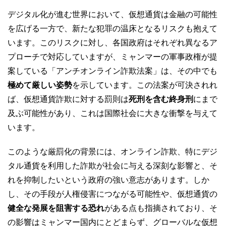
デジタル化が進む世界において、仮想通貨は金融の可能性
を広げる一方で、新たな犯罪の温床となるリスクも抱えて
います。このリスクに対し、各国政府はそれぞれ異なるア
プローチで対応していますが、ミャンマーの軍事政権が提
案している「アンチオンライン詐欺法案」は、その中でも
極めて厳しい姿勢
を示しています。この法案が可決されれ
ば、仮想通貨詐欺に対する罰則は
死刑を含む終身刑
にまで
及ぶ可能性があり、これは国際社会に大きな衝撃を与えて
います。
このような厳罰化の背景には、オンライン詐欺、特にデジ
タル通貨を利用した詐欺が社会に与える深刻な影響と、そ
れを抑制したいという政府の強い意志があります。しか
し、その手段が人権侵害につながる可能性や、仮想通貨の
健全な発展を阻害する恐れ
がある点も指摘されており、そ
の影響はミャンマー国内にとどまらず、グローバルな仮想