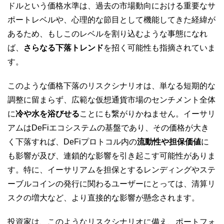
ドルという価格水準は、過去の市場動向における重要なサ
ポートレベルや、心理的な節目として機能してきた経緯が
あるため、もしこのレベルを割り込むような事態になれ
ば、
さらなる下落トレンド
を招く可能性も指摘されていま
す。
このような価格下落のリスクシナリオは、単なる短期的な
調整に留まらず、広範な仮想通貨市場のセンチメント全体
に
冷や水を浴びせる
ことにも繋がりかねません。イーサリ
アムはDeFiエコシステムの基盤であり、その価格が大き
く下落すれば、DeFiプロトコル内の
流動性や担保価値
に
も影響が及び、連鎖的な影響を引き起こす可能性がありま
す。特に、イーサリアムを担保とするレンディングやステ
ーブルコインの発行に関わるユーザーにとっては、清算リ
スクの増大など、より直接的な影響が懸念されます。
投資家は、このようなリスクシナリオに備え、ポートフォ