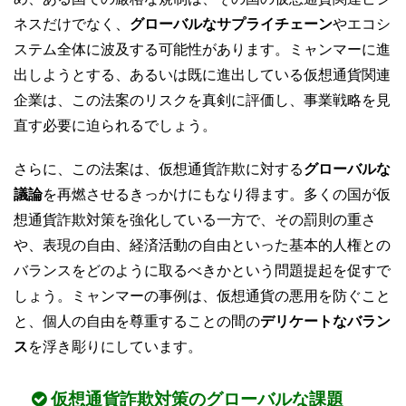
ネスだけでなく、
グローバルなサプライチェーン
やエコシ
ステム全体に波及する可能性があります。ミャンマーに進
出しようとする、あるいは既に進出している仮想通貨関連
企業は、この法案のリスクを真剣に評価し、事業戦略を見
直す必要に迫られるでしょう。
さらに、この法案は、仮想通貨詐欺に対する
グローバルな
議論
を再燃させるきっかけにもなり得ます。多くの国が仮
想通貨詐欺対策を強化している一方で、その罰則の重さ
や、表現の自由、経済活動の自由といった基本的人権との
バランスをどのように取るべきかという問題提起を促すで
しょう。ミャンマーの事例は、仮想通貨の悪用を防ぐこと
と、個人の自由を尊重することの間の
デリケートなバラン
ス
を浮き彫りにしています。
仮想通貨詐欺対策のグローバルな課題