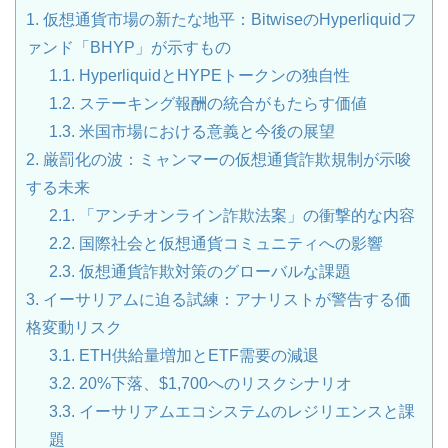
1.
仮想通貨市場の新たな地平：BitwiseのHyperliquidフ
ァンド「BHYP」が示すもの
1.1.
HyperliquidとHYPEトークンの独自性
1.2.
ステーキング報酬の統合がもたらす価値
1.3.
米国市場における意義と今後の展望
2.
厳罰化の波：ミャンマーの仮想通貨詐欺規制が示唆
する未来
2.1.
「アンチオンライン詐欺法案」の衝撃的な内容
2.2.
国際社会と仮想通貨コミュニティへの影響
2.3.
仮想通貨詐欺対策のグローバルな課題
3.
イーサリアムに迫る試練：アナリストが警告する価
格変動リスク
3.1.
ETH供給量増加とETF需要の減退
3.2.
20%下落、$1,700へのリスクシナリオ
3.3.
イーサリアムエコシステムのレジリエンスと課
題