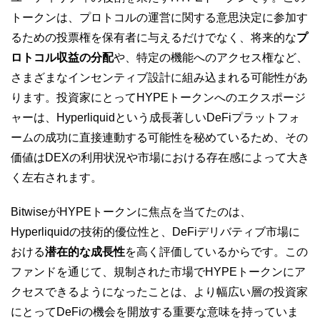
トークンは、プロトコルの運営に関する意思決定に参加す
るための投票権を保有者に与えるだけでなく、将来的な
プ
ロトコル収益の分配
や、特定の機能へのアクセス権など、
さまざまなインセンティブ設計に組み込まれる可能性があ
ります。投資家にとってHYPEトークンへのエクスポージ
ャーは、Hyperliquidという成長著しいDeFiプラットフォ
ームの成功に直接連動する可能性を秘めているため、その
価値はDEXの利用状況や市場における存在感によって大き
く左右されます。
BitwiseがHYPEトークンに焦点を当てたのは、
Hyperliquidの技術的優位性と、DeFiデリバティブ市場に
おける
潜在的な成長性
を高く評価しているからです。この
ファンドを通じて、規制された市場でHYPEトークンにア
クセスできるようになったことは、より幅広い層の投資家
にとってDeFiの機会を開放する重要な意味を持っていま