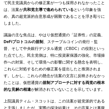
て民主党議員からの修正案が一つも採用されなかったこと
は、法案が
共和党主導で進められている
という印象を強
め、真の超党派的合意形成が困難であることを浮き彫りに
しました。
議論の主な焦点は、やはり仮想通貨の「証券性」の定義、
DeFiプロトコルの規制
、ステーブルコインの発行・監
督、そして中央銀行デジタル通貨（CBDC）の役割といっ
た点でした。民主党側は、特に投資家保護の強化、市場操
作への対策、そして環境への影響に関する懸念を表明し、
これらに対処するための修正案を提出したと推測されま
す。しかし、これらの懸念が法案の文言に反映されなかっ
たことは、仮想通貨の
規制アプローチに対する両党の根本
的な見解の相違
が解消されていないことを示しています。
上院議員ティム・スコットは、この法案が超党派的である
と主張しましたが、実際の採決結果は、その言葉とは裏腹