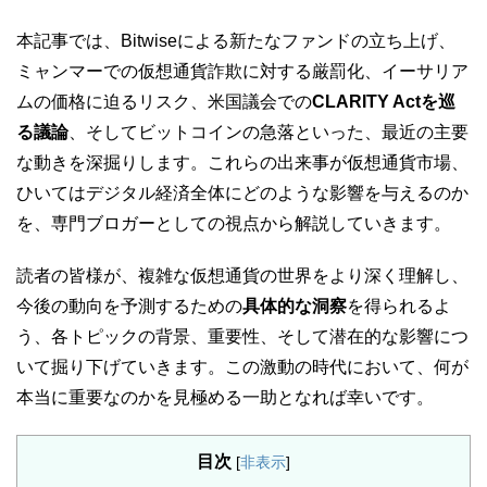
本記事では、Bitwiseによる新たなファンドの立ち上げ、
ミャンマーでの仮想通貨詐欺に対する厳罰化、イーサリア
ムの価格に迫るリスク、米国議会での
CLARITY Actを巡
る議論
、そしてビットコインの急落といった、最近の主要
な動きを深掘りします。これらの出来事が仮想通貨市場、
ひいてはデジタル経済全体にどのような影響を与えるのか
を、専門ブロガーとしての視点から解説していきます。
読者の皆様が、複雑な仮想通貨の世界をより深く理解し、
今後の動向を予測するための
具体的な洞察
を得られるよ
う、各トピックの背景、重要性、そして潜在的な影響につ
いて掘り下げていきます。この激動の時代において、何が
本当に重要なのかを見極める一助となれば幸いです。
目次
[
非表示
]