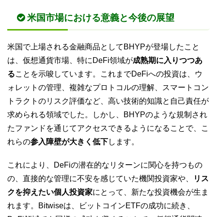
米国市場における意義と今後の展望
米国で上場される金融商品としてBHYPが登場したこと
は、仮想通貨市場、特にDeFi領域が
成熟期に入りつつあ
る
ことを示唆しています。これまでDeFiへの投資は、ウ
ォレットの管理、複雑なプロトコルの理解、スマートコン
トラクトのリスク評価など、高い技術的知識と自己責任が
求められる領域でした。しかし、BHYPのような規制され
たファンドを通じてアクセスできるようになることで、こ
れらの
参入障壁が大きく低下
します。
これにより、DeFiの潜在的なリターンに関心を持つもの
の、直接的な管理に不安を感じていた機関投資家や、
リス
クを抑えたい個人投資家
にとって、新たな投資機会が生ま
れます。Bitwiseは、ビットコインETFの成功に続き、