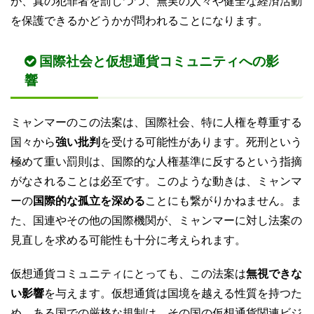
が、真の犯罪者を罰しつつ、無実の人々や健全な経済活動
を保護できるかどうかが問われることになります。
国際社会と仮想通貨コミュニティへの影
響
ミャンマーのこの法案は、国際社会、特に人権を尊重する
国々から
強い批判
を受ける可能性があります。死刑という
極めて重い罰則は、国際的な人権基準に反するという指摘
がなされることは必至です。このような動きは、ミャンマ
ーの
国際的な孤立を深める
ことにも繋がりかねません。ま
た、国連やその他の国際機関が、ミャンマーに対し法案の
見直しを求める可能性も十分に考えられます。
仮想通貨コミュニティにとっても、この法案は
無視できな
い影響
を与えます。仮想通貨は国境を越える性質を持つた
め、ある国での厳格な規制は、その国の仮想通貨関連ビジ