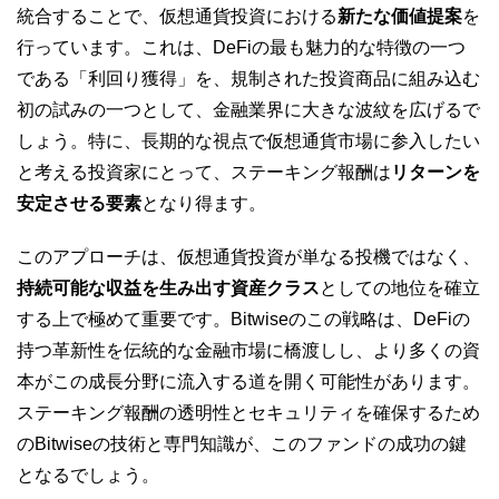
統合することで、仮想通貨投資における
新たな価値提案
を
行っています。これは、DeFiの最も魅力的な特徴の一つ
である「利回り獲得」を、規制された投資商品に組み込む
初の試みの一つとして、金融業界に大きな波紋を広げるで
しょう。特に、長期的な視点で仮想通貨市場に参入したい
と考える投資家にとって、ステーキング報酬は
リターンを
安定させる要素
となり得ます。
このアプローチは、仮想通貨投資が単なる投機ではなく、
持続可能な収益を生み出す資産クラス
としての地位を確立
する上で極めて重要です。Bitwiseのこの戦略は、DeFiの
持つ革新性を伝統的な金融市場に橋渡しし、より多くの資
本がこの成長分野に流入する道を開く可能性があります。
ステーキング報酬の透明性とセキュリティを確保するため
のBitwiseの技術と専門知識が、このファンドの成功の鍵
となるでしょう。