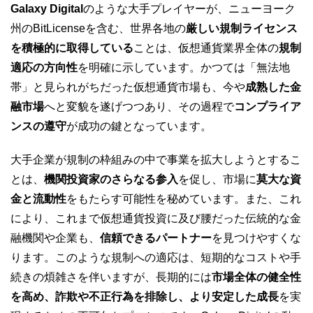
Galaxy Digital
のような大手プレイヤーが、ニューヨーク
州のBitLicenseを含む、世界各地の
厳しい規制ライセンス
を積極的に取得している
ことは、仮想通貨業界全体の
規制
適応の方向性
を明確に示しています。かつては「無法地
帯」と見られがちだった仮想通貨市場も、今や
成熟した金
融市場
へと変貌を遂げつつあり、その過程で
コンプライア
ンスの遵守
が成功の鍵となっています。
大手企業が規制の枠組みの中で事業を拡大しようとするこ
とは、
機関投資家のさらなる参入
を促し、市場に
莫大な資
金と流動性
をもたらす可能性を秘めています。また、これ
により、これまで仮想通貨投資に及び腰だった伝統的な金
融機関や企業も、
信頼できるパートナー
を見つけやすくな
ります。このような規制への適応は、短期的なコストや手
続きの煩雑さを伴いますが、長期的には
市場全体の健全性
を高め、詐欺や不正行為を排除し、より安定した成長
を実