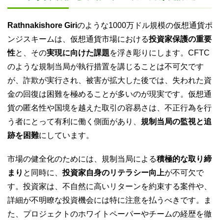
Rathnakishore Giri
のような1000万ドル規模の仮想通貨ポ
ンジスキームは、仮想通貨市場における
投資家保護の重要
性
と、その
実現に向けた課題
を浮き彫りにします。CFTC
のような規制当局が執行措置を講じることは不可欠です
が、詐欺が実行され、被害が拡大した後では、失われた資
金の回復は困難を極めることが多いのが現実です。仮想通
貨の匿名性や国境を越えた取引の容易さは、不正行為を行
う者にとって有利に働く側面があり、
規制当局の監視と追
跡を困難
にしています。
市場の健全化のためには、規制当局による
積極的な取り締
まり
と同時に、
投資家自身のリテラシー向上
が不可欠で
す。投資家は、不自然に高いリターンを約束する案件や、
詳細が不明瞭な投資機会には特に注意を払うべきです。ま
た、プロジェクトのホワイトペーパーやチームの経歴を徹