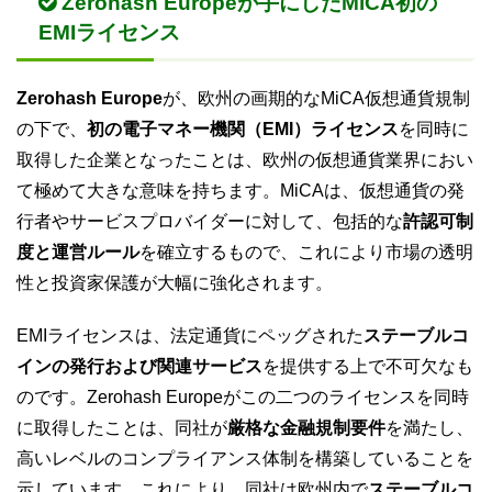
Zerohash Europeが手にしたMiCA初の
EMIライセンス
Zerohash Europe
が、欧州の画期的なMiCA仮想通貨規制
の下で、
初の電子マネー機関（EMI）ライセンス
を同時に
取得した企業となったことは、欧州の仮想通貨業界におい
て極めて大きな意味を持ちます。MiCAは、仮想通貨の発
行者やサービスプロバイダーに対して、包括的な
許認可制
度と運営ルール
を確立するもので、これにより市場の透明
性と投資家保護が大幅に強化されます。
EMIライセンスは、法定通貨にペッグされた
ステーブルコ
インの発行および関連サービス
を提供する上で不可欠なも
のです。Zerohash Europeがこの二つのライセンスを同時
に取得したことは、同社が
厳格な金融規制要件
を満たし、
高いレベルのコンプライアンス体制を構築していることを
示しています。これにより、同社は欧州内で
ステーブルコ