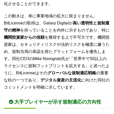
化させることができます。
この動きは、単に事業地域の拡大に留まりません。
BitLicenseの取得は、Galaxy Digitalが
高い透明性と規制遵
守の精神
を持っていることを内外に示すものであり、特に
機関投資家からの信頼
を獲得する上で不可欠です。機関投
資家は、セキュリティリスクや法的リスクを極度に嫌うた
め、規制当局の承認を得たプラットフォームを優先しま
す。同社CEOのMike Novogratz氏が「世界中で50以上の
ライセンスに規制フットプリントを拡大する」と述べたよ
うに、BitLicenseはその
グローバルな規制適応戦略
の重要
な柱の一つであり、
デジタル資産の主流化
に向けた同社の
コミットメントを明確に示しています。
大手プレイヤーが示す規制適応の方向性