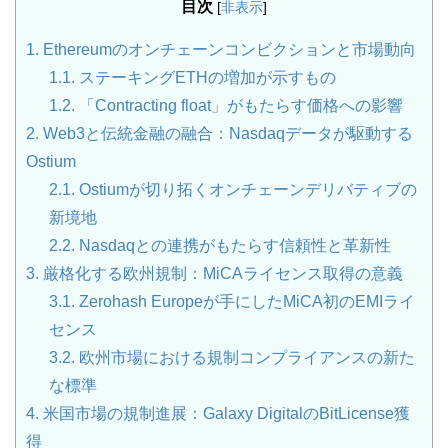
目次
[
非表示
]
1.
Ethereumのオンチェーンコンビクションと市場動向
1.1.
ステーキングETHの増加が示すもの
1.2.
「Contracting float」がもたらす価格への影響
2.
Web3と伝統金融の融合：Nasdaqデータが駆動する
Ostium
2.1.
Ostiumが切り拓くオンチェーンデリバティブの
新境地
2.2.
Nasdaqとの連携がもたらす信頼性と革新性
3.
厳格化する欧州規制：MiCAライセンス取得の意義
3.1.
Zerohash Europeが手にしたMiCA初のEMIライ
センス
3.2.
欧州市場における規制コンプライアンスの新た
な標準
4.
米国市場の規制進展：Galaxy DigitalのBitLicense獲
得