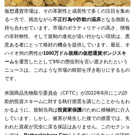
仮想通貨市場は、その革新性と成長性で多くの注目を集め
る一方で、残念ながら
不正行為や詐欺の温床
となる側面も
持ち合わせています。市場のボラティリティの高さ、情報
の非対称性、そして規制の進化が追い付かない現状は、悪
意ある者にとって格好の機会を提供しています。最近、オ
ハイオ州の男性が
1000万ドル規模の仮想通貨ポンジスキ
ーム
を運営したとして9年の懲役刑を言い渡されたという
ニュースは、このような市場の暗部を浮き彫りにするもの
です。
米国商品先物取引委員会（CFTC）が2022年8月にこの詐
欺的投資スキームに対する執行措置を講じたことからもわ
かるように、規制当局は
投資家保護
のために積極的に介入
しています。しかし、被害が発生した後での措置では、失
われた資産が完全に戻る保証はありません。このセクショ