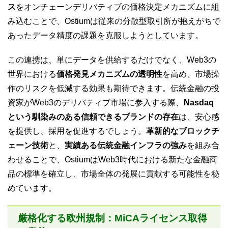
ス
をオンチェーンデリバティブの価格決定メカニズムに組
み込むことで、Ostiumは従来の分散型取引所が抱えがちで
あったデータ精度の課題を克服しようとしています。
この連携は、単にデータを供給するだけでなく、Web3の
世界における
価格発見メカニズムの透明性
を高め、市場操
作のリスクを低減する効果も期待できます。伝統金融の投
資家がWeb3のデリバティブ市場に参入する際、
Nasdaq
という馴染みのある信頼できるブランドの存在
は、安心感
を提供し、採用を促進するでしょう。
革新的なブロックチ
ェーン技術
と、
実績ある伝統金融インフラの強み
を組み合
わせることで、OstiumはWeb3時代における新たな金融商
品の標準を確立し、市場全体の発展に貢献する可能性を秘
めています。
厳格化する欧州規制：MiCAライセンス取得