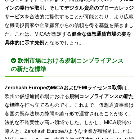
インの発行や取引、そしてデジタル資産のブローカレッジ
サービス
を合法的に提供することが可能となり、より広範
な機関投資家や企業顧客からの信頼を得る基盤を築きまし
た。これは、MiCAが想定する
健全な仮想通貨市場の姿を
具体的に示す先例
となるでしょう。
欧州市場における規制コンプライアンス
の新たな標準
Zerohash EuropeのMiCAおよびEMIライセンス取得
は、
欧州の仮想通貨市場における
規制コンプライアンスの新た
な標準
を打ち立てるものです。これまで、仮想通貨事業は
各国の既存法規の隙間を縫う形で運営されることが多く、
法的な不確実性が高い領域でした。しかし、MiCA規制の
導入と、Zerohash Europeのような企業が積極的にこれに