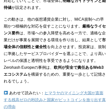
対応していくことで、市場全体に
明確なガイドラインと期
待値
が設定されます。
この動きは、他の仮想通貨企業に対し、MiCA規制への早
期かつ積極的な対応を促すことになります。
厳格なライセ
ンス要件
は、市場への参入障壁を高める一方で、適格な企
業だけが事業を展開できる環境を作り出し、結果として
市
場全体の信頼性と健全性
を向上させます。投資家は、規制
に準拠したサービスプロバイダーを選ぶことで、より高い
レベルの保護と透明性を享受できるようになります。
Zerohash Europeの事例は、
欧州が安全で責任あるWeb3
エコシステム
を構築するための、重要な一歩として記憶さ
れるでしょう。
あわせて読みたい：
ヒマラヤのマイニング大国が直面
する残高ゼロの秒読みと国家がビットコインを放り出す真
の理由