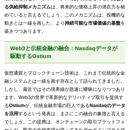
る供給抑制メカニズム
は、将来的な価格上昇の潜在力を秘
めていると言えるでしょう。このメカニズムは、投機的な
動きとは一線を画した、より
持続可能な市場価値の基盤
を
築きつつあります。
Web3と伝統金融の融合：Nasdaqデータが
駆動するOstium
仮想通貨とブロックチェーン技術は、これまで伝統的な金
融システムとは一線を画す存在として語られてきました。
しかし、最近ではその境界線が急速に曖昧になりつつあり
ます。Web3の世界で革新的なデリバティブ取引を提供す
る
Ostium
が、伝統金融市場の巨人である
Nasdaqのデータ
を活用
するという発表は、まさにこの融合の象徴と言える
でしょう。この提携は、オンチェーンの取引プラットフォ
ームが、既存の金融市場が培ってきたデータインフラと信