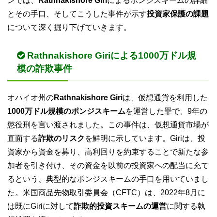
ンでは、
Rathnakishore Giri
によるポンジスキームの詳細
とその手口、そしてこうした事件が示す
投資家保護の課題
について深く掘り下げていきます。
Rathnakishore Giriによる1000万ドル規
模の詐欺事件
オハイオ州の
Rathnakishore Giri
は、仮想通貨を利用した
1000万ドル規模のポンジスキーム
を運営した罪で、9年の
懲役刑を言い渡されました。この事件は、仮想通貨市場が
直面する
詐欺のリスク
を鮮明に示しています。Giriは、投
資家から資金を募り、高利回りを約束することで新たな参
加者を引き付け、その資金を以前の投資家への配当に充て
るという、典型的なポンジスキームの手口を用いていまし
た。米国商品先物取引委員会（CFTC）は、2022年8月に
は既にGiriに対して
詐欺的投資スキームの運営
に関する執