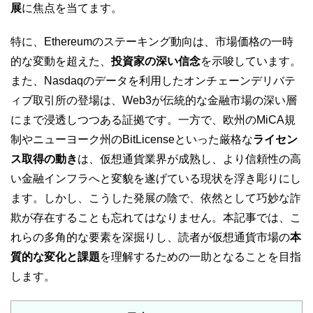
展
に焦点を当てます。
特に、Ethereumのステーキング動向は、市場価格の一時
的な変動を超えた、
投資家の深い信念
を示唆しています。
また、Nasdaqのデータを利用したオンチェーンデリバテ
ィブ取引所の登場は、Web3が伝統的な金融市場の深い層
にまで浸透しつつある証拠です。一方で、欧州のMiCA規
制やニューヨーク州のBitLicenseといった厳格な
ライセン
ス取得の動き
は、仮想通貨業界が成熟し、より信頼性の高
い金融インフラへと変貌を遂げている現状を浮き彫りにし
ます。しかし、こうした発展の陰で、依然として巧妙な詐
欺が存在することも忘れてはなりません。本記事では、こ
れらの多角的な要素を深掘りし、読者が仮想通貨市場の
本
質的な変化と課題
を理解するための一助となることを目指
します。