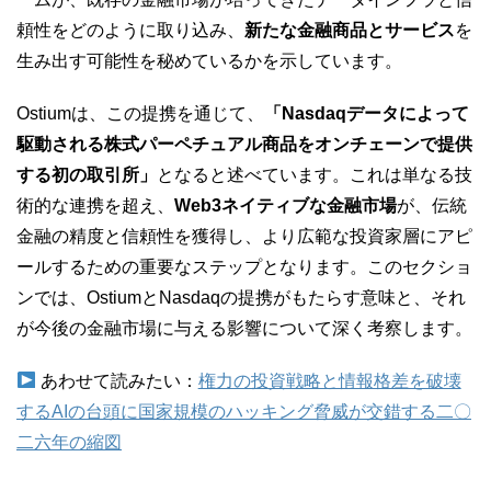
頼性をどのように取り込み、
新たな金融商品とサービス
を
生み出す可能性を秘めているかを示しています。
Ostiumは、この提携を通じて、
「Nasdaqデータによって
駆動される株式パーペチュアル商品をオンチェーンで提供
する初の取引所」
となると述べています。これは単なる技
術的な連携を超え、
Web3ネイティブな金融市場
が、伝統
金融の精度と信頼性を獲得し、より広範な投資家層にアピ
ールするための重要なステップとなります。このセクショ
ンでは、OstiumとNasdaqの提携がもたらす意味と、それ
が今後の金融市場に与える影響について深く考察します。
あわせて読みたい：
権力の投資戦略と情報格差を破壊
するAIの台頭に国家規模のハッキング脅威が交錯する二〇
二六年の縮図