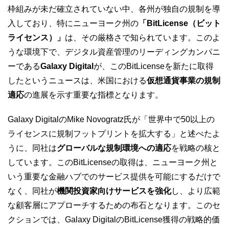
枠組みが未だ確立されていない中、各州が独自の規制を導
入しており、特にニューヨーク州の
「BitLicense（ビット
ライセンス）」
は、その厳格さで知られています。このよ
うな環境下で、デジタル資産管理のリーディングカンパニ
ーである
Galaxy Digital
が、このBitLicenseを新たに取得
したというニュースは、米国における
仮想通貨事業の規制
適応
の進展を示す重要な指標となります。
Galaxy DigitalのMike Novogratz氏が「世界中で50以上の
ライセンスに規制フットプリントを拡大する」と述べたよ
うに、同社は
グローバルな規制環境への適応
を戦略の核と
しています。このBitLicenseの取得は、ニューヨーク州と
いう重要な金融ハブでのサービス提供を可能にするだけで
なく、同社が
機関投資家向けサービスを強化
し、より広範
な顧客層にアプローチするための布石となります。このセ
クションでは、Galaxy DigitalのBitLicense獲得の戦略的価