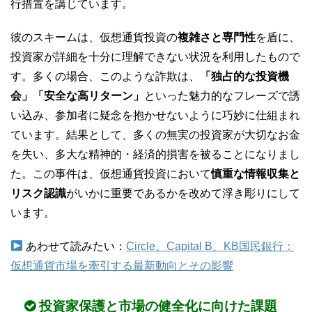
行措置を講じています。
彼のスキームは、仮想通貨投資の
複雑さと専門性
を盾に、
投資家が詳細を十分に理解できない状況を利用したもので
す。多くの場合、このような詐欺は、
「独占的な投資機
会」「安全な高リターン」
といった魅力的なフレーズで誘
い込み、参加者に疑念を抱かせないように巧妙に仕組まれ
ています。結果として、多くの無実の投資家が大切なお金
を失い、多大な精神的・経済的損害を被ることになりまし
た。この事件は、仮想通貨投資において
慎重な情報収集と
リスク認識
がいかに重要であるかを改めて浮き彫りにして
います。
あわせて読みたい：
Circle、Capital B、KB国民銀行：
仮想通貨市場を牽引する最新動向とその影響
投資家保護と市場の健全化に向けた課題