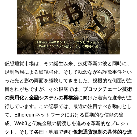
仮想通貨市場は、その誕生以来、技術革新の波と同時に、
規制当局による監視強化、そして残念ながら詐欺事件とい
った光と影の両面を経験してきました。投機的な側面が注
目されがちですが、その根底では、
ブロックチェーン技術
の実用化
と
金融システムの再構築
に向けた着実な進歩が進
行しています。この記事では、最近の注目すべき動向とし
て、Ethereumネットワークにおける長期的な信頼の醸
成、Web3と伝統金融の橋渡しを進める革新的なプロジェ
クト、そして各国・地域で進む
仮想通貨規制の具体的な進