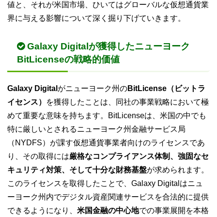
値と、それが米国市場、ひいてはグローバルな仮想通貨業
界に与える影響について深く掘り下げていきます。
Galaxy Digitalが獲得したニューヨーク
BitLicenseの戦略的価値
Galaxy Digital
がニューヨーク州の
BitLicense（ビットラ
イセンス）
を獲得したことは、同社の事業戦略において極
めて重要な意味を持ちます。BitLicenseは、米国の中でも
特に厳しいとされるニューヨーク州金融サービス局
（NYDFS）が課す仮想通貨事業者向けのライセンスであ
り、その取得には
厳格なコンプライアンス体制、強固なセ
キュリティ対策、そして十分な財務基盤
が求められます。
このライセンスを取得したことで、Galaxy Digitalはニュ
ーヨーク州内でデジタル資産関連サービスを合法的に提供
できるようになり、
米国金融の中心地
での事業展開を本格