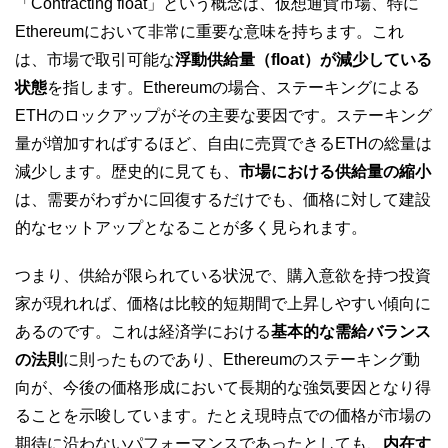
「Contracting float」という概念は、仮想通貨市場、特に
Ethereumにおいて非常に重要な意味を持ちます。これ
は、市場で取引可能な
浮動供給量（float）が減少している
状態
を指します。Ethereumの場合、ステーキングによる
ETHのロックアップがその主要な要因です。ステーキング
量が増加すればするほど、自由に売買できるETHの総量は
減少します。歴史的に見ても、
市場における供給量の縮小
は、需要がわずかに回復するだけでも、価格に対して建設
的なセットアップとなることが多く見られます。
つまり、供給が限られている状況で、購入意欲を持つ投資
家が現れれば、価格は比較的短期間で上昇しやすい傾向に
あるのです。これは経済学における
基本的な需給バランス
の法則
に則ったものであり、Ethereumのステーキング動
向が、今後の価格形成において長期的な強気要因となり得
ることを示唆しています。たとえ現時点での価格が市場の
期待に沿わないパフォーマンスであったとしても、
内在す