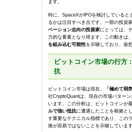
ます。
特に、SpaceXがIPOを検討してい
るかは注目すべき点です。一部の投資
ベーション志向の投資家
にとっては、
力的な要素となり得ます。この動きは
を組み込む可能性
を示唆しており、仮
ビットコイン市場の行方：Cry
抗
ビットコイン市場は現在、
「極めて弱
社CryptoQuantは、現在の市場パター
います。この分析は、ビットコインが
ルで強い抵抗
に遭遇したことを根拠とし
す重要なテクニカル指標であり、この
換が容易ではないことを示唆していま