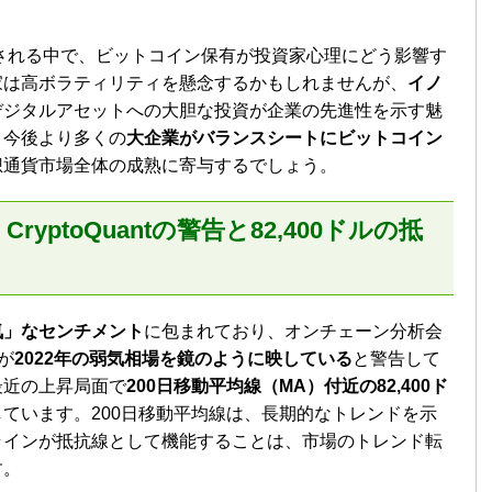
るとされる中で、ビットコイン保有が投資家心理にどう影響す
家は高ボラティリティを懸念するかもしれませんが、
イノ
デジタルアセットへの大胆な投資が企業の先進性を示す魅
、今後より多くの
大企業がバランスシートにビットコイン
想通貨市場全体の成熟に寄与するでしょう。
ptoQuantの警告と82,400ドルの抵
気」なセンチメント
に包まれており、オンチェーン分析会
ンが
2022年の弱気相場を鏡のように映している
と警告して
最近の上昇局面で
200日移動平均線（MA）付近の82,400ド
ています。200日移動平均線は、長期的なトレンドを示
ラインが抵抗線として機能することは、市場のトレンド転
す。