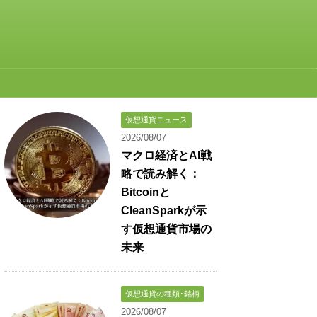
仮想通貨ニュース
2026/08/07
マクロ経済とAI戦
略で読み解く：
Bitcoinと
CleanSparkが示
す仮想通貨市場の
未来
仮想通貨の種類･銘柄
2026/08/07