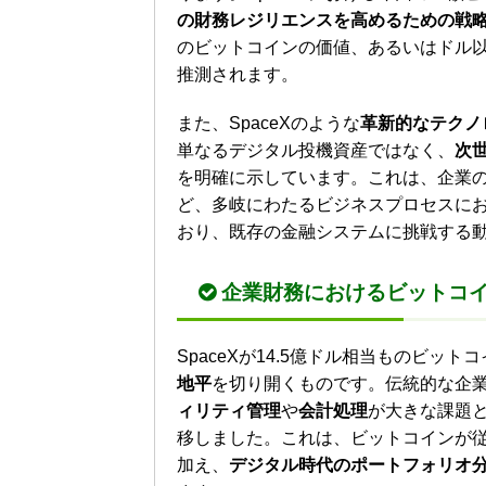
の財務レジリエンスを高めるための戦
のビットコインの価値、あるいはドル
推測されます。
また、SpaceXのような
革新的なテクノ
単なるデジタル投機資産ではなく、
次
を明確に示しています。これは、企業
ど、多岐にわたるビジネスプロセスに
おり、既存の金融システムに挑戦する
企業財務におけるビットコ
SpaceXが14.5億ドル相当ものビッ
地平
を切り開くものです。伝統的な企
ィリティ管理
や
会計処理
が大きな課題と
移しました。これは、ビットコインが
加え、
デジタル時代のポートフォリオ