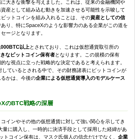
場に大きな衝撃を与えました。これは、従来の金融機関や
務資産として組み込む動きを加速させる可能性を示唆して
にビットコインを組み入れることは、その
資産としての信
あり、特にSpaceXのような影響力のある企業がこの道を
ッセージとなります。
8,000BTC以上
とされており、これは仮想通貨取引所の
大きなビットコイン保有者
となります。この規模の保有
期的な視点に立った戦略的な決定であると考えられます。
を検討しているとされる中で、その財務諸表にビットコインが
れるかは、今後の
企業による仮想通貨導入のモデルケース
eXのBTC戦略の深層
トコインやその他の仮想通貨に対して強い関心を示してき
ンを大量に購入し、一時的に決済手段として採用した経緯があ
額ビットコイン保有は、マスク氏個人の信念だけでなく、
企業