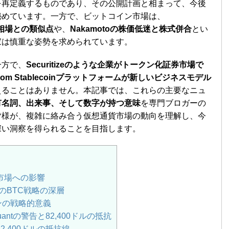
を再定義するものであり、その公開計画と相まって、今後
秘めています。一方で、ビットコイン市場は、
弱気相場との類似点
や、
Nakamotoの株価低迷と株式併合
とい
家は慎重な姿勢を求められています。
一方で、
Securitizeのような企業がトークン化証券市場で
ustom Stablecoinプラットフォームが新しいビジネスモデル
えることはありません。本記事では、これらの主要なニュ
有名詞、出来事、そして数字が持つ意味
を専門ブロガーの
皆様が、複雑に絡み合う仮想通貨市場の動向を理解し、今
深い洞察を得られることを目指します。
と市場への影響
のBTC戦略の深層
ンの戦略的意義
antの警告と82,400ドルの抵抗
2,400ドルの抵抗線