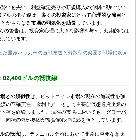
の勢いを失い、利益確定売りや新規購入の抑制に動いてい
00ドルの抵抗線は、
多くの投資家にとって心理的な節目
と
ことがさらなる
市場の弱気化を助長
しています。
会社からの警告は、投資家心理に大きな影響を与え、短期的には
唆しています。
った国家ハッカーの宣戦布告と分散型の楽園を戦場に変え
82,400ドルの抵抗線
相場との類似性
は、ビットコイン市場の現在の脆弱性を強
経済の不確実性、金利上昇、そして主要な仮想通貨企業の
な下落を経験しました。現在の市場においても、
グローバ
ど、同様の外部要因が投資家心理に影を落としています。
ドルの抵抗
は、テクニカル分析において非常に重要な意味