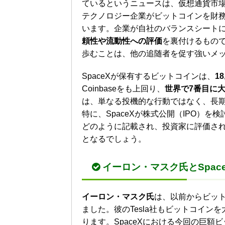
ているというニュースは、仮想通貨市
テクノロジー企業がビットコインを財
います。企業が自社のバランスシート
頼性や流動性への評価
を裏付けるもので
歩むことは、他の追随者を促す強いメ
SpaceXが保有するビットコインは、
1
Coinbaseをも上回り、
世界で7番目に
は、単なる投機的な行動ではなく、長
特に、SpaceXが株式公開（IPO）
どのように記載され、投資家に評価さ
となるでしょう。
イーロン・マスク氏とSpac
イーロン・マスク氏
は、以前からビッ
ました。彼のTesla社もビットコイ
ります。SpaceXにおける今回の巨