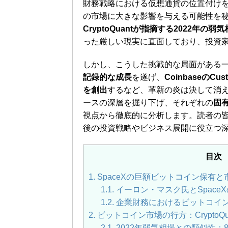
財務戦略における仮想通貨の位置付け
の市場に大きな影響を与える可能性を
CryptoQuantが指摘する2022年の
った厳しい現実に直面しており、投資
しかし、こうした挑戦的な局面がある
記録的な成長
を遂げ、
CoinbaseのC
を創出
するなど、革新の炎は決して消
ースの深層を掘り下げ、それぞれの
固
視点から徹底的に分析します。読者の
後の投資戦略やビジネス展開に役立つ
目次
1.
SpaceXの巨額ビットコイン保有
1.1.
イーロン・マスク氏とSpaceX
1.2.
企業財務におけるビットコイ
2.
ビットコイン市場の行方：CryptoQu
2.1.
2022年弱気相場との類似性：8