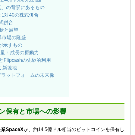
気」の背景にあるもの
落と1対40の株式併合
株式併合
現状と展望
証券市場の隆盛
が示すもの
引量：成長の原動力
とFlipcashの先駆的利用
開く新境地
ecoinプラットフォームの未来像
イン保有と市場への影響
SpaceX
が、約14.5億ドル相当のビットコインを保有し