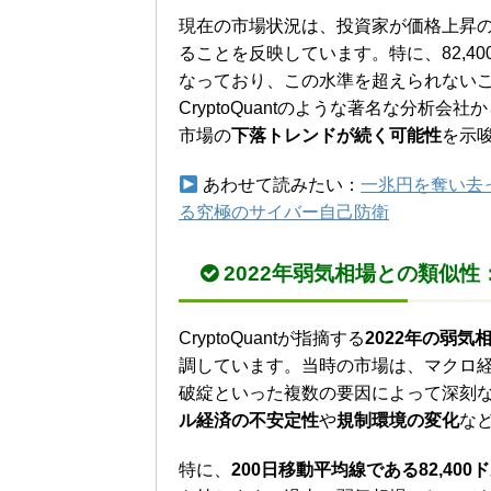
現在の市場状況は、投資家が価格上昇
ることを反映しています。特に、82,4
なっており、この水準を超えられない
CryptoQuantのような著名な分析
市場の
下落トレンドが続く可能性
を示
あわせて読みたい：
一兆円を奪い去
る究極のサイバー自己防衛
2022年弱気相場との類似性：
CryptoQuantが指摘する
2022年の弱気
調しています。当時の市場は、マクロ
破綻といった複数の要因によって深刻
ル経済の不安定性
や
規制環境の変化
な
特に、
200日移動平均線である82,400