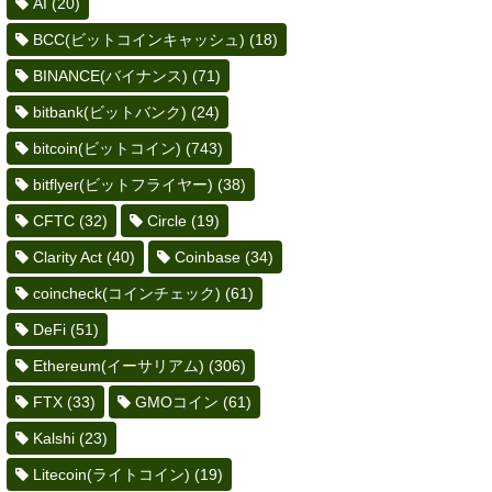
AI
(20)
BCC(ビットコインキャッシュ)
(18)
BINANCE(バイナンス)
(71)
bitbank(ビットバンク)
(24)
bitcoin(ビットコイン)
(743)
bitflyer(ビットフライヤー)
(38)
CFTC
(32)
Circle
(19)
Clarity Act
(40)
Coinbase
(34)
coincheck(コインチェック)
(61)
DeFi
(51)
Ethereum(イーサリアム)
(306)
FTX
(33)
GMOコイン
(61)
Kalshi
(23)
Litecoin(ライトコイン)
(19)