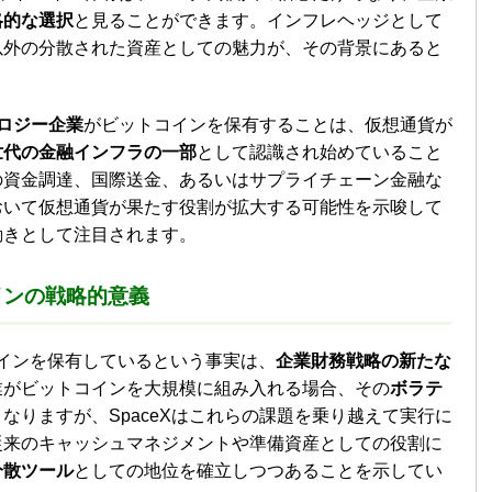
略的な選択
と見ることができます。インフレヘッジとして
以外の分散された資産としての魅力が、その背景にあると
ロジー企業
がビットコインを保有することは、仮想通貨が
世代の金融インフラの一部
として認識され始めていること
の資金調達、国際送金、あるいはサプライチェーン金融な
おいて仮想通貨が果たす役割が拡大する可能性を示唆して
動きとして注目されます。
インの戦略的意義
トコインを保有しているという事実は、
企業財務戦略の新たな
業がビットコインを大規模に組み入れる場合、その
ボラテ
なりますが、SpaceXはこれらの課題を乗り越えて実行に
従来のキャッシュマネジメントや準備資産としての役割に
分散ツール
としての地位を確立しつつあることを示してい