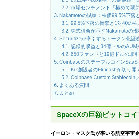
2.2.
市場センチメント「極めて弱
3.
Nakamotoの試練：株価99.5%下
3.1.
99.5%下落の衝撃と1対40の
3.2.
株式併合が示すNakamotoの
4.
Securitizeが牽引するトークン化
4.1.
記録的収益と34億ドルのAUM
4.2.
650ファンドと19億ドルの取
5.
CoinbaseのステーブルコインSaaS
5.1.
Kik創設者のFlipcashが切り
5.2.
Coinbase Custom Stabl
6.
よくある質問
7.
まとめ
SpaceXの巨額ビットコ
イーロン・マスク氏が率いる航空宇宙企業