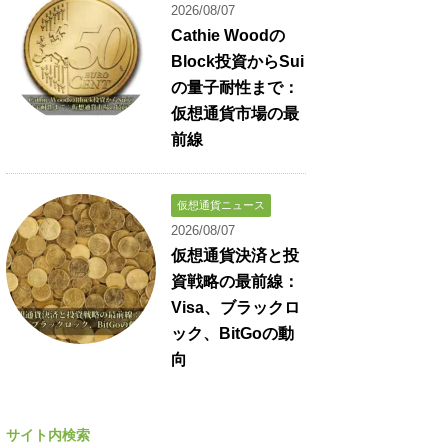
2026/08/07
Cathie Woodの
Block投資からSui
の量子耐性まで：
仮想通貨市場の最
前線
仮想通貨ニュース
2026/08/07
仮想通貨決済と投
資戦略の最前線：
Visa、ブラックロ
ック、BitGoの動
向
サイト内検索