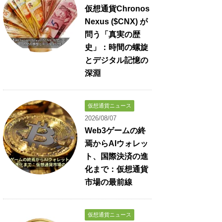
仮想通貨Chronos
Nexus ($CNX) が
問う「真実の歴
史」：時間の螺旋
とデジタル記憶の
深淵
仮想通貨ニュース
2026/08/07
Web3ゲームの終
焉からAIウォレッ
ト、国際決済の進
化まで：仮想通貨
市場の最前線
仮想通貨ニュース