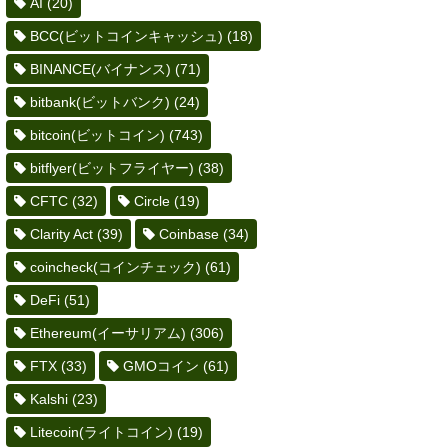
AI
(20)
BCC(ビットコインキャッシュ)
(18)
BINANCE(バイナンス)
(71)
bitbank(ビットバンク)
(24)
bitcoin(ビットコイン)
(743)
bitflyer(ビットフライヤー)
(38)
CFTC
(32)
Circle
(19)
Clarity Act
(39)
Coinbase
(34)
coincheck(コインチェック)
(61)
DeFi
(51)
Ethereum(イーサリアム)
(306)
FTX
(33)
GMOコイン
(61)
Kalshi
(23)
Litecoin(ライトコイン)
(19)