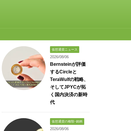
仮想通貨ニュース
2026/08/06
Bernsteinが評価
するCircleと
TeraWulfの戦略、
そしてJPYCが拓
く国内決済の新時
代
仮想通貨の種類･銘柄
2026/08/06