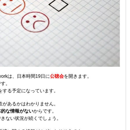
tworkは、日本時間19日に
公聴会
を開きます。
です。
説明をする予定になっています。
可能性があるかはわかりません。
体的な情報がない
からです。
できない状況が続くでしょう。