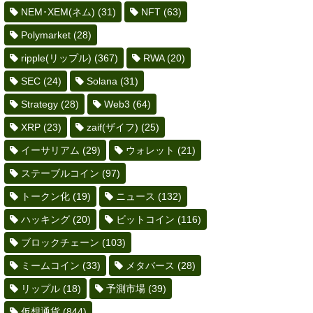
NEM･XEM(ネム)
(31)
NFT
(63)
Polymarket
(28)
ripple(リップル)
(367)
RWA
(20)
SEC
(24)
Solana
(31)
Strategy
(28)
Web3
(64)
XRP
(23)
zaif(ザイフ)
(25)
イーサリアム
(29)
ウォレット
(21)
ステーブルコイン
(97)
トークン化
(19)
ニュース
(132)
ハッキング
(20)
ビットコイン
(116)
ブロックチェーン
(103)
ミームコイン
(33)
メタバース
(28)
リップル
(18)
予測市場
(39)
仮想通貨
(844)