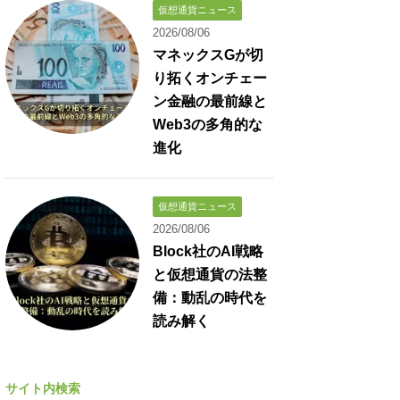
仮想通貨ニュース
2026/08/06
マネックスGが切
り拓くオンチェー
ン金融の最前線と
Web3の多角的な
進化
仮想通貨ニュース
2026/08/06
Block社のAI戦略
と仮想通貨の法整
備：動乱の時代を
読み解く
サイト内検索