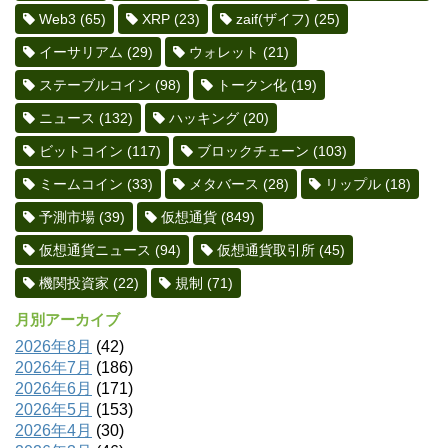
Web3
(65)
XRP
(23)
zaif(ザイフ)
(25)
イーサリアム
(29)
ウォレット
(21)
ステーブルコイン
(98)
トークン化
(19)
ニュース
(132)
ハッキング
(20)
ビットコイン
(117)
ブロックチェーン
(103)
ミームコイン
(33)
メタバース
(28)
リップル
(18)
予測市場
(39)
仮想通貨
(849)
仮想通貨ニュース
(94)
仮想通貨取引所
(45)
機関投資家
(22)
規制
(71)
月別アーカイブ
2026年8月
(42)
2026年7月
(186)
2026年6月
(171)
2026年5月
(153)
2026年4月
(30)