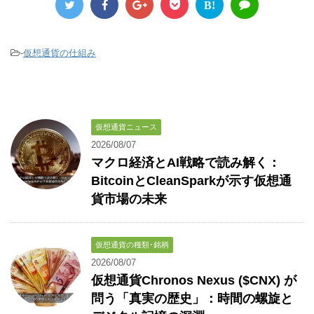
B!
-
仮想通貨の仕組み
仮想通貨ニュース
2026/08/07
マクロ経済とAI戦略で読み解く：
BitcoinとCleanSparkが示す仮想通
貨市場の未来
仮想通貨の種類･銘柄
2026/08/07
仮想通貨Chronos Nexus ($CNX) が
問う「真実の歴史」：時間の螺旋と