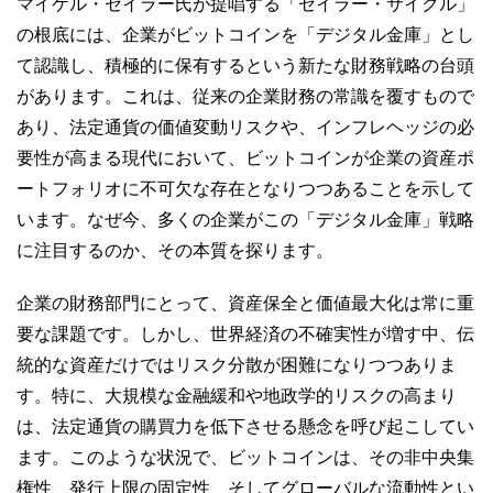
マイケル・セイラー氏が提唱する「セイラー・サイクル」
の根底には、企業がビットコインを「デジタル金庫」とし
て認識し、積極的に保有するという新たな財務戦略の台頭
があります。これは、従来の企業財務の常識を覆すもので
あり、法定通貨の価値変動リスクや、インフレヘッジの必
要性が高まる現代において、ビットコインが企業の資産ポ
ートフォリオに不可欠な存在となりつつあることを示して
います。なぜ今、多くの企業がこの「デジタル金庫」戦略
に注目するのか、その本質を探ります。
企業の財務部門にとって、資産保全と価値最大化は常に重
要な課題です。しかし、世界経済の不確実性が増す中、伝
統的な資産だけではリスク分散が困難になりつつありま
す。特に、大規模な金融緩和や地政学的リスクの高まり
は、法定通貨の購買力を低下させる懸念を呼び起こしてい
ます。このような状況で、ビットコインは、その非中央集
権性、発行上限の固定性、そしてグローバルな流動性とい