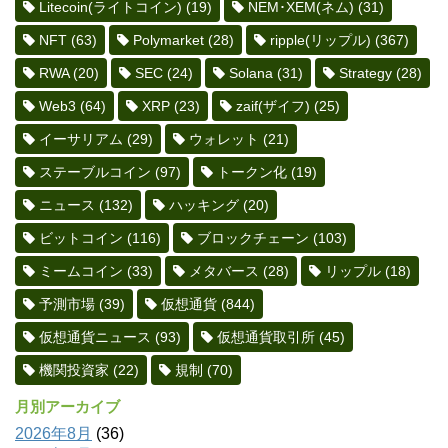
Litecoin(ライトコイン)
(19)
NEM･XEM(ネム)
(31)
NFT
(63)
Polymarket
(28)
ripple(リップル)
(367)
RWA
(20)
SEC
(24)
Solana
(31)
Strategy
(28)
Web3
(64)
XRP
(23)
zaif(ザイフ)
(25)
イーサリアム
(29)
ウォレット
(21)
ステーブルコイン
(97)
トークン化
(19)
ニュース
(132)
ハッキング
(20)
ビットコイン
(116)
ブロックチェーン
(103)
ミームコイン
(33)
メタバース
(28)
リップル
(18)
予測市場
(39)
仮想通貨
(844)
仮想通貨ニュース
(93)
仮想通貨取引所
(45)
機関投資家
(22)
規制
(70)
月別アーカイブ
2026年8月
(36)