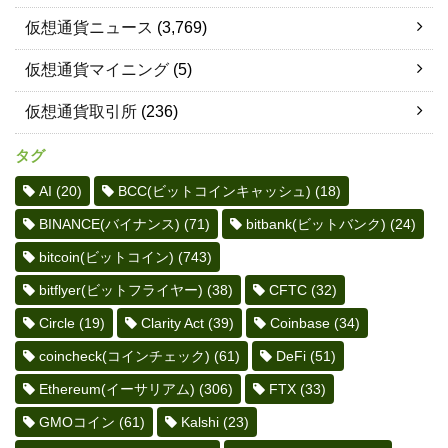
仮想通貨ニュース
(3,769)
仮想通貨マイニング
(5)
仮想通貨取引所
(236)
タグ
AI
(20)
BCC(ビットコインキャッシュ)
(18)
BINANCE(バイナンス)
(71)
bitbank(ビットバンク)
(24)
bitcoin(ビットコイン)
(743)
bitflyer(ビットフライヤー)
(38)
CFTC
(32)
Circle
(19)
Clarity Act
(39)
Coinbase
(34)
coincheck(コインチェック)
(61)
DeFi
(51)
Ethereum(イーサリアム)
(306)
FTX
(33)
GMOコイン
(61)
Kalshi
(23)