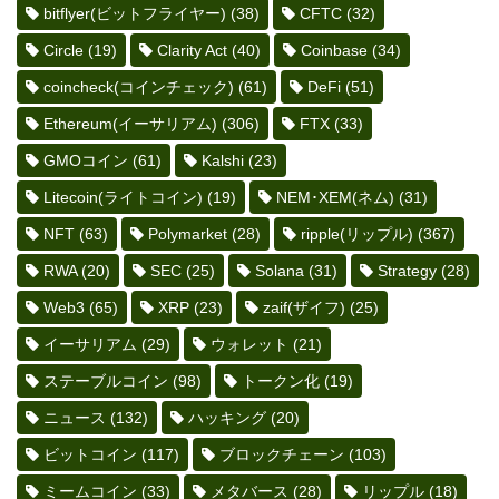
bitflyer(ビットフライヤー)
(38)
CFTC
(32)
Circle
(19)
Clarity Act
(40)
Coinbase
(34)
coincheck(コインチェック)
(61)
DeFi
(51)
Ethereum(イーサリアム)
(306)
FTX
(33)
GMOコイン
(61)
Kalshi
(23)
Litecoin(ライトコイン)
(19)
NEM･XEM(ネム)
(31)
NFT
(63)
Polymarket
(28)
ripple(リップル)
(367)
RWA
(20)
SEC
(25)
Solana
(31)
Strategy
(28)
Web3
(65)
XRP
(23)
zaif(ザイフ)
(25)
イーサリアム
(29)
ウォレット
(21)
ステーブルコイン
(98)
トークン化
(19)
ニュース
(132)
ハッキング
(20)
ビットコイン
(117)
ブロックチェーン
(103)
ミームコイン
(33)
メタバース
(28)
リップル
(18)