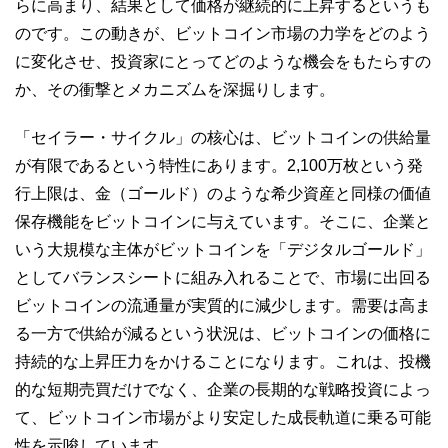
らに高まり、結果として価格が継続的に上昇するというも
のです。この動きが、ビットコイン市場の力学をどのよう
に変化させ、投資家にとってどのような機会をもたらすの
か、その衝撃とメカニズムを深掘りします。
「セイラー・サイクル」の核心は、ビットコインの供給量
が有限であるという特性にあります。2,100万枚という発
行上限は、金（ゴールド）のような希少資産と同様の価値
保存機能をビットコインに与えています。そこに、企業と
いう大規模な主体がビットコインを「デジタルゴールド」
としてバランスシートに組み入れることで、市場に出回る
ビットコインの流通量が実質的に減少します。需要は高ま
る一方で供給が減るという状況は、ビットコインの価格に
持続的な上昇圧力をかけることになります。これは、投機
的な短期売買だけでなく、企業の長期的な戦略投資によっ
て、ビットコイン市場がより安定した成長軌道に乗る可能
性を示唆しています。