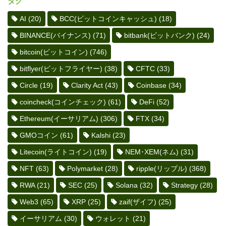
タグ
AI
(20)
BCC(ビットコインキャッシュ)
(18)
BINANCE(バイナンス)
(71)
bitbank(ビットバンク)
(24)
bitcoin(ビットコイン)
(746)
bitflyer(ビットフライヤー)
(38)
CFTC
(33)
Circle
(19)
Clarity Act
(43)
Coinbase
(34)
coincheck(コインチェック)
(61)
DeFi
(52)
Ethereum(イーサリアム)
(306)
FTX
(34)
GMOコイン
(61)
Kalshi
(23)
Litecoin(ライトコイン)
(19)
NEM･XEM(ネム)
(31)
NFT
(63)
Polymarket
(28)
ripple(リップル)
(368)
RWA
(21)
SEC
(25)
Solana
(32)
Strategy
(28)
Web3
(65)
XRP
(25)
zaif(ザイフ)
(25)
イーサリアム
(30)
ウォレット
(21)