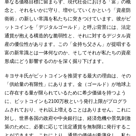
単なる価格目標に留まらず、現代社会における「富」の概
念と、それをいかに守り、増やしていくかという「資産防
衛術」の新しい常識を私たちに突きつけています。彼がビ
ットコインを「デジタルゴールド」と呼ぶ背景には、法定
通貨が抱える構造的な脆弱性と、それに対するデジタル資
産の優位性があります。この「金持ち父さん」が提唱する
富の新常識とは一体何なのか、そしてそれが私たちの資産
形成にどう影響するのかを深く掘り下げます。
キヨサキ氏がビットコインを推奨する最大の理由は、その
「供給量の有限性」にあります。金（ゴールド）が地球上
に存在する量が限られているために希少価値を持つよう
に、ビットコインも2100万枚という発行上限がプログラ
ムされており、それ以上増えることはありません。これに
対し、世界各国の政府や中央銀行は、経済危機や景気刺激
策のために、必要に応じて法定通貨を無制限に発行するこ
とができます。これにより、通貨の価値が希薄化し、私た