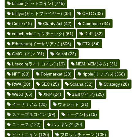
bitcoin(ビットコイン)
(745)
bitflyer(ビットフライヤー)
(38)
CFTC
(33)
Circle
(19)
Clarity Act
(42)
Coinbase
(34)
coincheck(コインチェック)
(61)
DeFi
(52)
Ethereum(イーサリアム)
(306)
FTX
(34)
GMOコイン
(61)
Kalshi
(23)
Litecoin(ライトコイン)
(19)
NEM･XEM(ネム)
(31)
NFT
(63)
Polymarket
(28)
ripple(リップル)
(368)
RWA
(20)
SEC
(25)
Solana
(32)
Strategy
(28)
Web3
(65)
XRP
(24)
zaif(ザイフ)
(25)
イーサリアム
(30)
ウォレット
(21)
ステーブルコイン
(99)
トークン化
(19)
ニュース
(132)
ハッキング
(20)
ビットコイン
(120)
ブロックチェーン
(105)