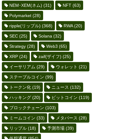
NEM･XEM(ネム)
(31)
NFT
(63)
Polymarket
(28)
ripple(リップル)
(368)
RWA
(20)
SEC
(25)
Solana
(32)
Strategy
(28)
Web3
(65)
XRP
(24)
zaif(ザイフ)
(25)
イーサリアム
(29)
ウォレット
(21)
ステーブルコイン
(99)
トークン化
(19)
ニュース
(132)
ハッキング
(20)
ビットコイン
(119)
ブロックチェーン
(103)
ミームコイン
(33)
メタバース
(28)
リップル
(18)
予測市場
(39)
仮想通貨
(854)