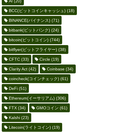
AI
(20)
BCC(ビットコインキャッシュ)
(18)
BINANCE(バイナンス)
(71)
bitbank(ビットバンク)
(24)
bitcoin(ビットコイン)
(744)
bitflyer(ビットフライヤー)
(38)
CFTC
(33)
Circle
(19)
Clarity Act
(42)
Coinbase
(34)
coincheck(コインチェック)
(61)
DeFi
(51)
Ethereum(イーサリアム)
(306)
FTX
(34)
GMOコイン
(61)
Kalshi
(23)
Litecoin(ライトコイン)
(19)