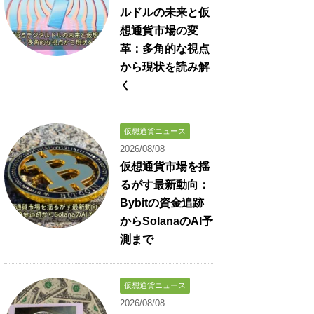
ルドルの未来と仮
想通貨市場の変
革：多角的な視点
から現状を読み解
く
仮想通貨ニュース
2026/08/08
仮想通貨市場を揺
るがす最新動向：
Bybitの資金追跡
からSolanaのAI予
測まで
仮想通貨ニュース
2026/08/08