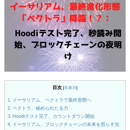
目次
[
非表示
]
1.
イーサリアム、ペクトラで最終形態へ
2.
ペクトラ、秘められたる力
3.
Hoodiテスト完了、カウントダウン開始
4.
イーサリアム、ブロックチェーンの未来を照らす光