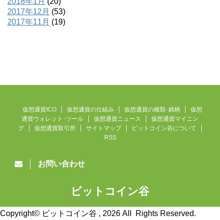
2018年1月
(20)
2017年12月
(53)
2017年11月
(19)
仮想通貨ICO
仮想通貨の仕組み
仮想通貨の種類･銘柄
仮想
通貨ウォレット･ツール
仮想通貨ニュース
仮想通貨マイニン
グ
仮想通貨取引所
サイトマップ
ビットコイン谷について
RSS
お問い合わせ
ビットコイン谷
仮想通貨ニュース速報
Copyright© ビットコイン谷 , 2026 All Rights Reserved.