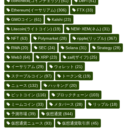
coincheck(コインチェック)
(61)
DeFi
(51)
Ethereum(イーサリアム)
(306)
FTX
(33)
GMOコイン
(61)
Kalshi
(23)
Litecoin(ライトコイン)
(19)
NEM･XEM(ネム)
(31)
NFT
(63)
Polymarket
(28)
ripple(リップル)
(367)
RWA
(20)
SEC
(24)
Solana
(31)
Strategy
(28)
Web3
(64)
XRP
(23)
zaif(ザイフ)
(25)
イーサリアム
(29)
ウォレット
(21)
ステーブルコイン
(97)
トークン化
(19)
ニュース
(132)
ハッキング
(20)
ビットコイン
(116)
ブロックチェーン
(103)
ミームコイン
(33)
メタバース
(28)
リップル
(18)
予測市場
(39)
仮想通貨
(844)
仮想通貨ニュース
(93)
仮想通貨取引所
(45)