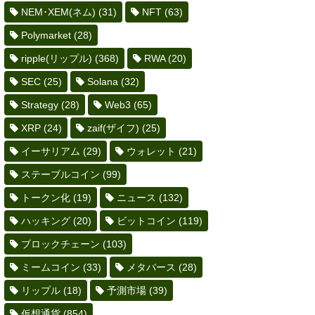
NEM･XEM(ネム)
(31)
NFT
(63)
Polymarket
(28)
ripple(リップル)
(368)
RWA
(20)
SEC
(25)
Solana
(32)
Strategy
(28)
Web3
(65)
XRP
(24)
zaif(ザイフ)
(25)
イーサリアム
(29)
ウォレット
(21)
ステーブルコイン
(99)
トークン化
(19)
ニュース
(132)
ハッキング
(20)
ビットコイン
(119)
ブロックチェーン
(103)
ミームコイン
(33)
メタバース
(28)
リップル
(18)
予測市場
(39)
仮想通貨
(854)