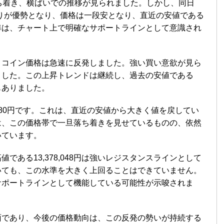
ち着き、横ばいでの推移が見られました。しかし、同日
て、再び売りが優勢となり、価格は一段安となり、直近の安値である
この水準は、チャート上で明確なサポートラインとして意識され
、ビットコイン価格は急速に反発しました。強い買い意欲が見ら
ました。この上昇トレンドは継続し、過去の安値である
面もありました。
7,480円です。これは、直近の安値から大きく値を戻してい
は、この価格帯で一旦落ち着きを見せているものの、依然
いています。
である13,378,048円は強いレジスタンスラインとして
いても、この水準を大きく上回ることはできていません。
強力なサポートラインとして機能している可能性が示唆されま
面であり、今後の価格動向は、この反発の勢いが持続する