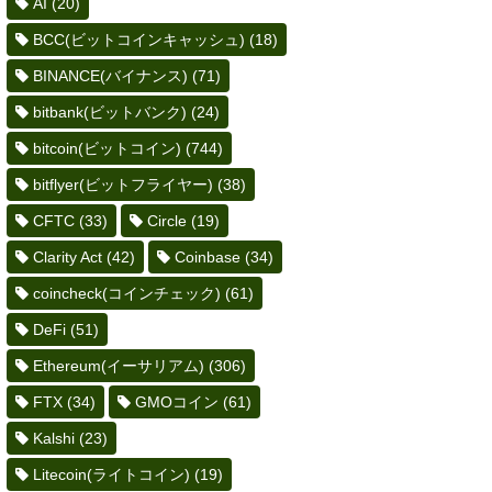
AI
(20)
BCC(ビットコインキャッシュ)
(18)
BINANCE(バイナンス)
(71)
bitbank(ビットバンク)
(24)
bitcoin(ビットコイン)
(744)
bitflyer(ビットフライヤー)
(38)
CFTC
(33)
Circle
(19)
Clarity Act
(42)
Coinbase
(34)
coincheck(コインチェック)
(61)
DeFi
(51)
Ethereum(イーサリアム)
(306)
FTX
(34)
GMOコイン
(61)
Kalshi
(23)
Litecoin(ライトコイン)
(19)