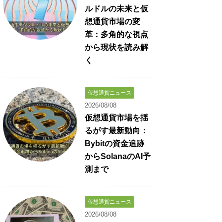
ルドルの未来と仮
想通貨市場の変
革：多角的な視点
から現状を読み解
く
仮想通貨ニュース
2026/08/08
仮想通貨市場を揺
るがす最新動向：
Bybitの資金追跡
からSolanaのAI予
測まで
仮想通貨ニュース
2026/08/08