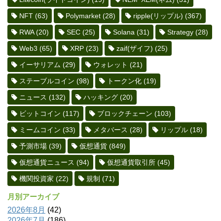
NFT
(63)
Polymarket
(28)
ripple(リップル)
(367)
RWA
(20)
SEC
(25)
Solana
(31)
Strategy
(28)
Web3
(65)
XRP
(23)
zaif(ザイフ)
(25)
イーサリアム
(29)
ウォレット
(21)
ステーブルコイン
(98)
トークン化
(19)
ニュース
(132)
ハッキング
(20)
ビットコイン
(117)
ブロックチェーン
(103)
ミームコイン
(33)
メタバース
(28)
リップル
(18)
予測市場
(39)
仮想通貨
(849)
仮想通貨ニュース
(94)
仮想通貨取引所
(45)
機関投資家
(22)
規制
(71)
月別アーカイブ
2026年8月
(42)
2026年7月
(186)