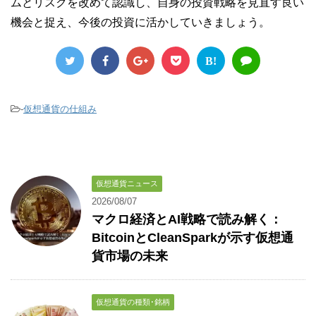
ムとリスクを改めて認識し、自身の投資戦略を見直す良い
機会と捉え、今後の投資に活かしていきましょう。
B!
-
仮想通貨の仕組み
仮想通貨ニュース
2026/08/07
マクロ経済とAI戦略で読み解く：
BitcoinとCleanSparkが示す仮想通
貨市場の未来
仮想通貨の種類･銘柄