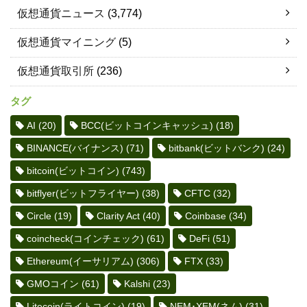
仮想通貨ニュース
(3,774)
仮想通貨マイニング
(5)
仮想通貨取引所
(236)
タグ
AI
(20)
BCC(ビットコインキャッシュ)
(18)
BINANCE(バイナンス)
(71)
bitbank(ビットバンク)
(24)
bitcoin(ビットコイン)
(743)
bitflyer(ビットフライヤー)
(38)
CFTC
(32)
Circle
(19)
Clarity Act
(40)
Coinbase
(34)
coincheck(コインチェック)
(61)
DeFi
(51)
Ethereum(イーサリアム)
(306)
FTX
(33)
GMOコイン
(61)
Kalshi
(23)
Litecoin(ライトコイン)
(19)
NEM･XEM(ネム)
(31)