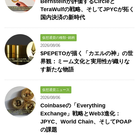
Bernsteinが評価するCircleと
TeraWulfの戦略、そしてJPYCが拓く
国内決済の新時代
仮想通貨の種類･銘柄
2026/08/06
$PEPETOが描く「カエルの神」の世
界観：ミーム文化と実用性が織りな
す新たな物語
仮想通貨ニュース
2026/08/06
Coinbaseの「Everything
Exchange」戦略とWeb3進化：
JPYC、World Chain、そしてPOAP
の課題