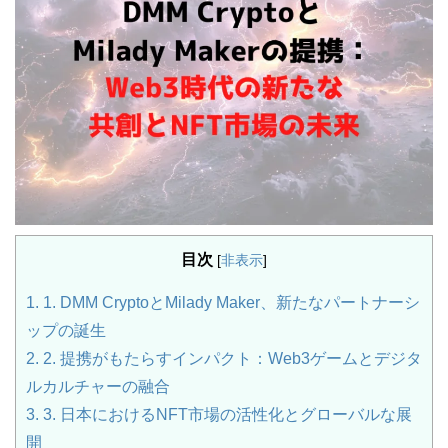
目次
[
非表示
]
1.
1. DMM CryptoとMilady Maker、新たなパートナーシ
ップの誕生
2.
2. 提携がもたらすインパクト：Web3ゲームとデジタ
ルカルチャーの融合
3.
3. 日本におけるNFT市場の活性化とグローバルな展
開