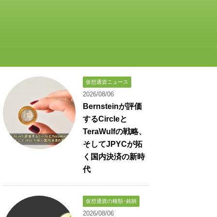
仮想通貨ニュース
2026/08/06
Bernsteinが評価
するCircleと
TeraWulfの戦略、
そしてJPYCが拓
く国内決済の新時
代
仮想通貨の種類･銘柄
2026/08/06