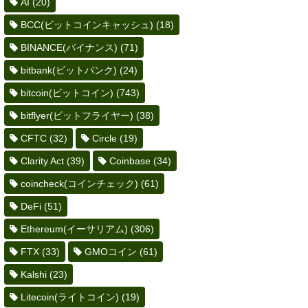
AI
(20)
BCC(ビットコインキャッシュ)
(18)
BINANCE(バイナンス)
(71)
bitbank(ビットバンク)
(24)
bitcoin(ビットコイン)
(743)
bitflyer(ビットフライヤー)
(38)
CFTC
(32)
Circle
(19)
Clarity Act
(39)
Coinbase
(34)
coincheck(コインチェック)
(61)
DeFi
(51)
Ethereum(イーサリアム)
(306)
FTX
(33)
GMOコイン
(61)
Kalshi
(23)
Litecoin(ライトコイン)
(19)