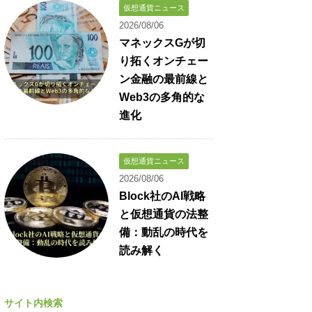
仮想通貨ニュース
2026/08/06
マネックスGが切
り拓くオンチェー
ン金融の最前線と
Web3の多角的な
進化
仮想通貨ニュース
2026/08/06
Block社のAI戦略
と仮想通貨の法整
備：動乱の時代を
読み解く
サイト内検索