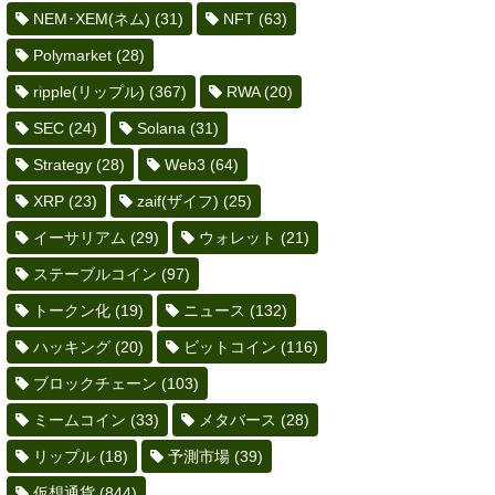
NEM･XEM(ネム)
(31)
NFT
(63)
Polymarket
(28)
ripple(リップル)
(367)
RWA
(20)
SEC
(24)
Solana
(31)
Strategy
(28)
Web3
(64)
XRP
(23)
zaif(ザイフ)
(25)
イーサリアム
(29)
ウォレット
(21)
ステーブルコイン
(97)
トークン化
(19)
ニュース
(132)
ハッキング
(20)
ビットコイン
(116)
ブロックチェーン
(103)
ミームコイン
(33)
メタバース
(28)
リップル
(18)
予測市場
(39)
仮想通貨
(844)