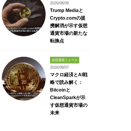
2026/08/08
Trump Mediaと
Crypto.comの提
携解消が示す仮想
通貨市場の新たな
転換点
仮想通貨ニュース
2026/08/07
マクロ経済とAI戦
略で読み解く：
Bitcoinと
CleanSparkが示
す仮想通貨市場の
未来