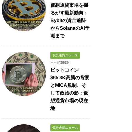
仮想通貨市場を揺
るがす最新動向：
Bybitの資金追跡
からSolanaのAI予
測まで
仮想通貨ニュース
2026/08/08
ビットコイン
$65.3K高騰の背景
とMiCA規制、そ
して政治の影：仮
想通貨市場の現在
地
仮想通貨ニュース