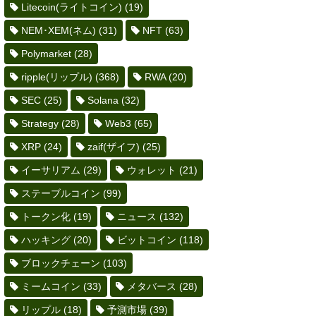
Litecoin(ライトコイン)
(19)
NEM･XEM(ネム)
(31)
NFT
(63)
Polymarket
(28)
ripple(リップル)
(368)
RWA
(20)
SEC
(25)
Solana
(32)
Strategy
(28)
Web3
(65)
XRP
(24)
zaif(ザイフ)
(25)
イーサリアム
(29)
ウォレット
(21)
ステーブルコイン
(99)
トークン化
(19)
ニュース
(132)
ハッキング
(20)
ビットコイン
(118)
ブロックチェーン
(103)
ミームコイン
(33)
メタバース
(28)
リップル
(18)
予測市場
(39)