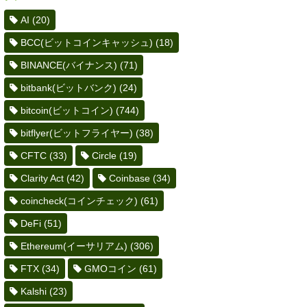
AI
(20)
BCC(ビットコインキャッシュ)
(18)
BINANCE(バイナンス)
(71)
bitbank(ビットバンク)
(24)
bitcoin(ビットコイン)
(744)
bitflyer(ビットフライヤー)
(38)
CFTC
(33)
Circle
(19)
Clarity Act
(42)
Coinbase
(34)
coincheck(コインチェック)
(61)
DeFi
(51)
Ethereum(イーサリアム)
(306)
FTX
(34)
GMOコイン
(61)
Kalshi
(23)