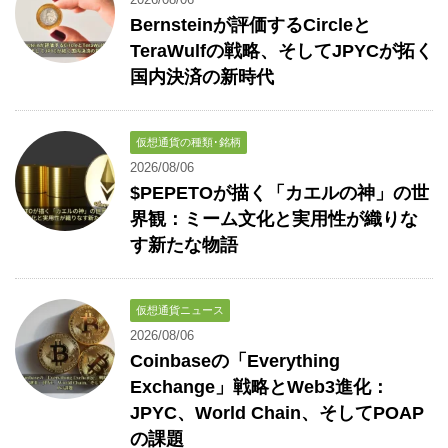
Bernsteinが評価するCircleと
TeraWulfの戦略、そしてJPYCが拓く
国内決済の新時代
仮想通貨の種類･銘柄
2026/08/06
$PEPETOが描く「カエルの神」の世
界観：ミーム文化と実用性が織りな
す新たな物語
仮想通貨ニュース
2026/08/06
Coinbaseの「Everything
Exchange」戦略とWeb3進化：
JPYC、World Chain、そしてPOAP
の課題