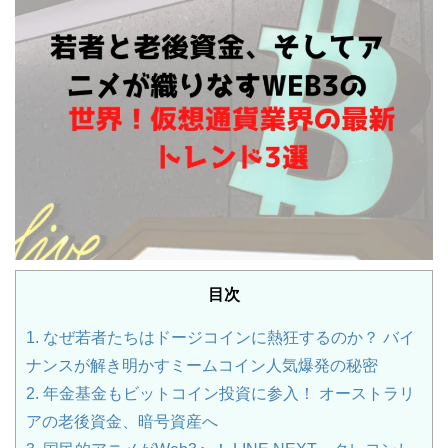
目次
1.
なぜ若者たちはドージコインに熱狂するのか？ バイ
ナンスが解き明かすミームコイン人気爆発の秘密
2.
年金基金もビットコイン投資に参入！ オーストラリ
アの老後資金、暗号資産へ