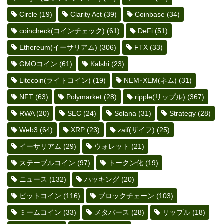
Circle
(19)
Clarity Act
(39)
Coinbase
(34)
coincheck(コインチェック)
(61)
DeFi
(51)
Ethereum(イーサリアム)
(306)
FTX
(33)
GMOコイン
(61)
Kalshi
(23)
Litecoin(ライトコイン)
(19)
NEM･XEM(ネム)
(31)
NFT
(63)
Polymarket
(28)
ripple(リップル)
(367)
RWA
(20)
SEC
(24)
Solana
(31)
Strategy
(28)
Web3
(64)
XRP
(23)
zaif(ザイフ)
(25)
イーサリアム
(29)
ウォレット
(21)
ステーブルコイン
(97)
トークン化
(19)
ニュース
(132)
ハッキング
(20)
ビットコイン
(116)
ブロックチェーン
(103)
ミームコイン
(33)
メタバース
(28)
リップル
(18)