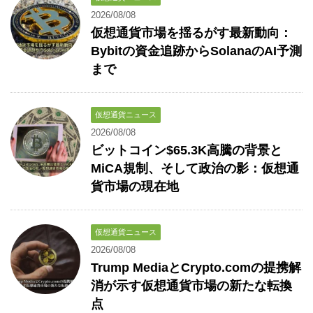
2026/08/08
仮想通貨市場を揺るがす最新動向：
Bybitの資金追跡からSolanaのAI予測
まで
仮想通貨ニュース
2026/08/08
ビットコイン$65.3K高騰の背景と
MiCA規制、そして政治の影：仮想通
貨市場の現在地
仮想通貨ニュース
2026/08/08
Trump MediaとCrypto.comの提携解
消が示す仮想通貨市場の新たな転換
点