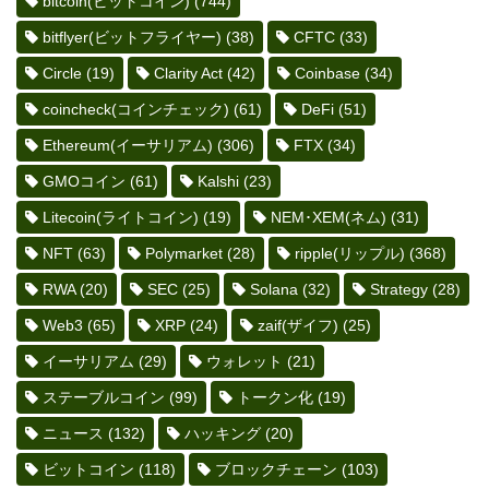
bitcoin(ビットコイン)
(744)
bitflyer(ビットフライヤー)
(38)
CFTC
(33)
Circle
(19)
Clarity Act
(42)
Coinbase
(34)
coincheck(コインチェック)
(61)
DeFi
(51)
Ethereum(イーサリアム)
(306)
FTX
(34)
GMOコイン
(61)
Kalshi
(23)
Litecoin(ライトコイン)
(19)
NEM･XEM(ネム)
(31)
NFT
(63)
Polymarket
(28)
ripple(リップル)
(368)
RWA
(20)
SEC
(25)
Solana
(32)
Strategy
(28)
Web3
(65)
XRP
(24)
zaif(ザイフ)
(25)
イーサリアム
(29)
ウォレット
(21)
ステーブルコイン
(99)
トークン化
(19)
ニュース
(132)
ハッキング
(20)
ビットコイン
(118)
ブロックチェーン
(103)