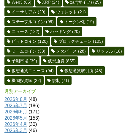
Web3
(65)
XRP
(24)
zaif(ザイフ)
(25)
イーサリアム
(29)
ウォレット
(21)
ステーブルコイン
(99)
トークン化
(19)
ニュース
(132)
ハッキング
(20)
ビットコイン
(120)
ブロックチェーン
(103)
ミームコイン
(33)
メタバース
(28)
リップル
(18)
予測市場
(39)
仮想通貨
(855)
仮想通貨ニュース
(94)
仮想通貨取引所
(45)
機関投資家
(22)
規制
(71)
月別アーカイブ
2026年8月
(48)
2026年7月
(186)
2026年6月
(171)
2026年5月
(153)
2026年4月
(30)
2026年3月
(46)