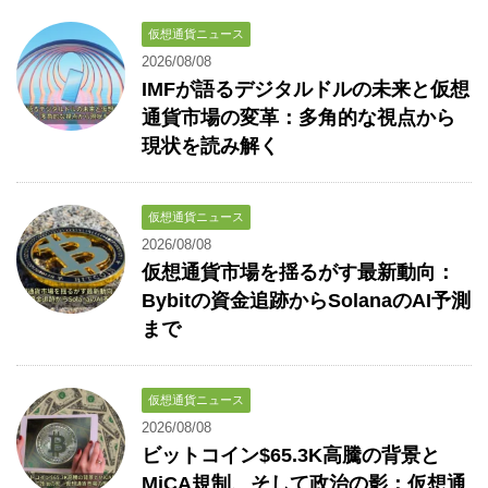
仮想通貨ニュース
2026/08/08
IMFが語るデジタルドルの未来と仮想
通貨市場の変革：多角的な視点から
現状を読み解く
仮想通貨ニュース
2026/08/08
仮想通貨市場を揺るがす最新動向：
Bybitの資金追跡からSolanaのAI予測
まで
仮想通貨ニュース
2026/08/08
ビットコイン$65.3K高騰の背景と
MiCA規制、そして政治の影：仮想通