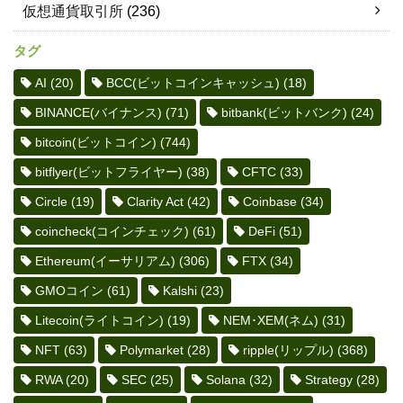
仮想通貨取引所
(236)
タグ
AI
(20)
BCC(ビットコインキャッシュ)
(18)
BINANCE(バイナンス)
(71)
bitbank(ビットバンク)
(24)
bitcoin(ビットコイン)
(744)
bitflyer(ビットフライヤー)
(38)
CFTC
(33)
Circle
(19)
Clarity Act
(42)
Coinbase
(34)
coincheck(コインチェック)
(61)
DeFi
(51)
Ethereum(イーサリアム)
(306)
FTX
(34)
GMOコイン
(61)
Kalshi
(23)
Litecoin(ライトコイン)
(19)
NEM･XEM(ネム)
(31)
NFT
(63)
Polymarket
(28)
ripple(リップル)
(368)
RWA
(20)
SEC
(25)
Solana
(32)
Strategy
(28)