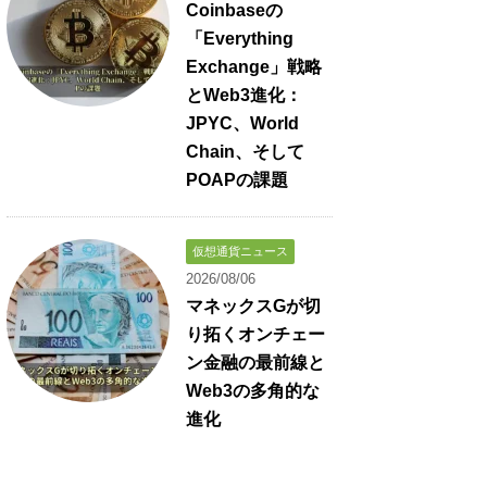
Coinbaseの
「Everything
Exchange」戦略
とWeb3進化：
JPYC、World
Chain、そして
POAPの課題
仮想通貨ニュース
2026/08/06
マネックスGが切
り拓くオンチェー
ン金融の最前線と
Web3の多角的な
進化