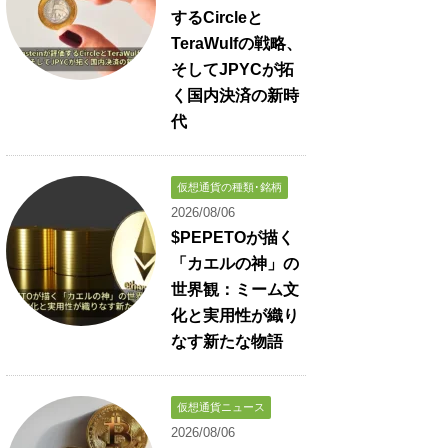
するCircleと
TeraWulfの戦略、
そしてJPYCが拓
く国内決済の新時
代
仮想通貨の種類･銘柄
2026/08/06
$PEPETOが描く
「カエルの神」の
世界観：ミーム文
化と実用性が織り
なす新たな物語
仮想通貨ニュース
2026/08/06