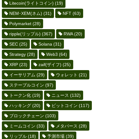
Litecoin(ライトコイン)
(19)
NEM･XEM(ネム)
(31)
NFT
(63)
Polymarket
(28)
ripple(リップル)
(367)
RWA
(20)
SEC
(25)
Solana
(31)
Strategy
(28)
Web3
(64)
XRP
(23)
zaif(ザイフ)
(25)
イーサリアム
(29)
ウォレット
(21)
ステーブルコイン
(97)
トークン化
(19)
ニュース
(132)
ハッキング
(20)
ビットコイン
(117)
ブロックチェーン
(103)
ミームコイン
(33)
メタバース
(28)
リップル
(18)
予測市場
(39)