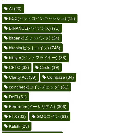
AI
(20)
BCC(ビットコインキャッシュ)
(18)
BINANCE(バイナンス)
(71)
bitbank(ビットバンク)
(24)
bitcoin(ビットコイン)
(743)
bitflyer(ビットフライヤー)
(38)
CFTC
(32)
Circle
(19)
Clarity Act
(39)
Coinbase
(34)
coincheck(コインチェック)
(61)
DeFi
(51)
Ethereum(イーサリアム)
(306)
FTX
(33)
GMOコイン
(61)
Kalshi
(23)