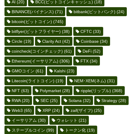
AI
(20)
BCC(ビットコインキャッシュ)
(18)
BINANCE(バイナンス)
(71)
bitbank(ビットバンク)
(24)
bitcoin(ビットコイン)
(745)
bitflyer(ビットフライヤー)
(38)
CFTC
(33)
Circle
(19)
Clarity Act
(42)
Coinbase
(34)
coincheck(コインチェック)
(61)
DeFi
(52)
Ethereum(イーサリアム)
(306)
FTX
(34)
GMOコイン
(61)
Kalshi
(23)
Litecoin(ライトコイン)
(19)
NEM･XEM(ネム)
(31)
NFT
(63)
Polymarket
(28)
ripple(リップル)
(368)
RWA
(20)
SEC
(25)
Solana
(32)
Strategy
(28)
Web3
(65)
XRP
(24)
zaif(ザイフ)
(25)
イーサリアム
(30)
ウォレット
(21)
ステーブルコイン
(99)
トークン化
(19)